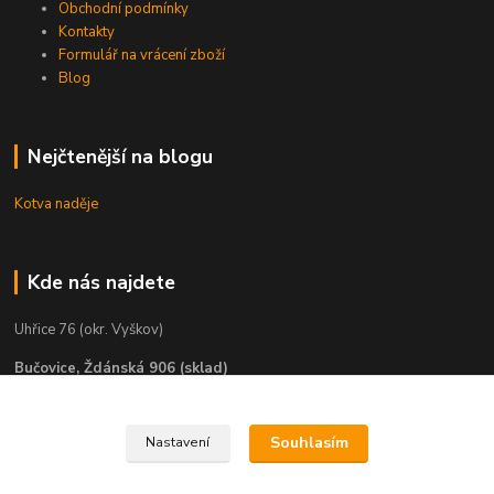
Obchodní podmínky
Kontakty
Formulář na vrácení zboží
Blog
Nejčtenější na blogu
Kotva naděje
Kde nás najdete
Uhřice 76 (okr. Vyškov)
Bučovice, Ždánská 906 (sklad)
KNIHKUPECTVÍ:
Souhlasím
Nastavení
České Budějovice, U Černé věže 71/4
Uherské Hradiště, Mariánské náměstí 200