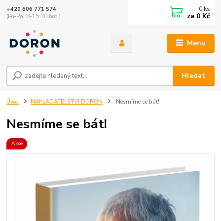
0
ks
+420 606 771 574
za
0 Kč
(Po-Pá, 8-15:30 hod.)
Menu
Hledat
Úvod
NAKLADATELSTVÍ DORON
Nesmíme se bát!
Nesmíme se bát!
Akce