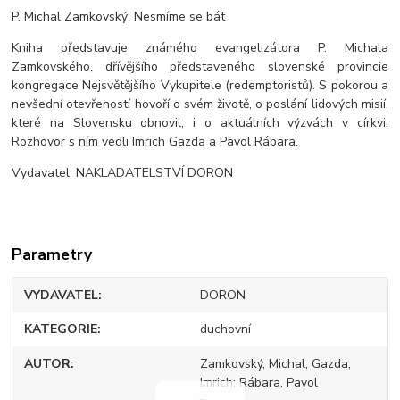
P. Michal Zamkovský: Nesmíme se bát
Kniha představuje známého evangelizátora P. Michala
Zamkovského, dřívějšího představeného slovenské provincie
kongregace Nejsvětějšího Vykupitele (redemptoristů). S pokorou a
nevšední otevřeností hovoří o svém životě, o poslání lidových misií,
které na Slovensku obnovil, i o aktuálních výzvách v církvi.
Rozhovor s ním vedli Imrich Gazda a Pavol Rábara.
Vydavatel: NAKLADATELSTVÍ DORON
Parametry
VYDAVATEL
DORON
KATEGORIE
duchovní
AUTOR
Zamkovský, Michal; Gazda,
Imrich; Rábara, Pavol