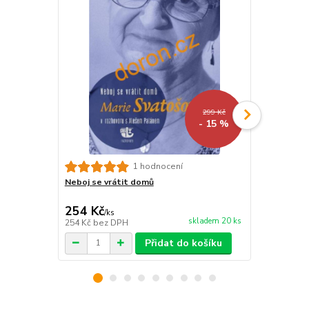
299 Kč
- 15 %
1 hodnocení
Neboj se vrátit domů
Bůh své bit
254 Kč
424 Kč
/
ks
/
ks
skladem 20 ks
254 Kč
bez DPH
424 Kč
bez 
Přidat do košíku