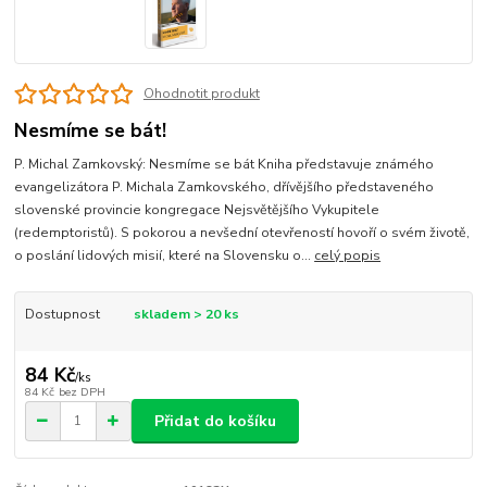
Ohodnotit produkt
Nesmíme se bát!
P. Michal Zamkovský: Nesmíme se bát Kniha představuje známého
evangelizátora P. Michala Zamkovského, dřívějšího představeného
slovenské provincie kongregace Nejsvětějšího Vykupitele
(redemptoristů). S pokorou a nevšední otevřeností hovoří o svém životě,
o poslání lidových misií, které na Slovensku o...
celý popis
Dostupnost
skladem > 20 ks
84 Kč
/
ks
84 Kč
bez DPH
Přidat do košíku