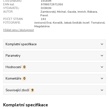
Číslo produktu:
10183N
EAN kód:
9788072971350
VYDAVATEL:
DORON
AUTOR:
Zamkovský, Michal; Gazda, Imrich; Rábara,
Pavol
POČET STRAN:
192
FOTOGRAFIE:
Jonisová Eva; Kovalík, Jakub;Sedlák Jozef; Tomalová,
Magdaléna
Hlídat cenu / dostupnost
Kompletní specifikace
Parametry
Hodnocení
0
Komentáře
0
Související zboží
9
Kompletní specifikace