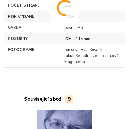
POČET STRAN
192
ROK VYDÁNÍ
2019
VAZBA
pevná, V8
ROZMĚRY
206 x 145 mm
FOTOGRAFIE
Jonisová Eva; Kovalík,
Jakub;Sedlák Jozef; Tomalová,
Magdaléna
Související zboží
9