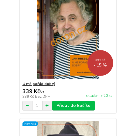
399 Kč
- 15 %
U mě pořád dobrý
339 Kč
/
ks
skladem > 20 ks
339 Kč
bez DPH
Přidat do košíku
Novinka