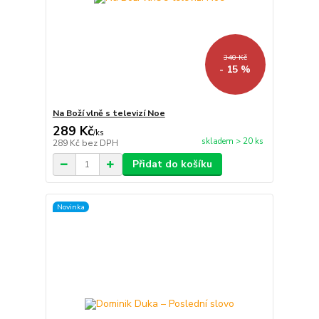
340 Kč
- 15 %
Na Boží vlně s televizí Noe
289 Kč
/
ks
skladem > 20 ks
289 Kč
bez DPH
Přidat do košíku
Novinka