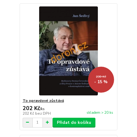
238 Kč
- 15 %
To opravdové zůstává
202 Kč
/
ks
skladem > 20 ks
202 Kč
bez DPH
Přidat do košíku