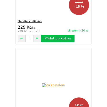
269 Kč
- 15 %
Naděje v dějinách
229 Kč
/
ks
skladem > 20 ks
229 Kč
bez DPH
Přidat do košíku
248 Kč