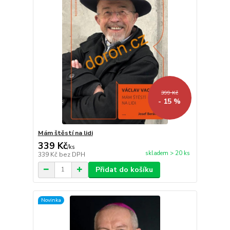
399 Kč
- 15 %
Mám štěstí na lidi
339 Kč
/
ks
skladem > 20 ks
339 Kč
bez DPH
Přidat do košíku
Novinka