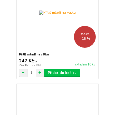
290 Kč
- 15 %
Příliš mladí na válku
247 Kč
/
ks
skladem 10 ks
247 Kč
bez DPH
Přidat do košíku