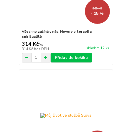
369 Kč
- 15 %
Všechno začíná v nás. Hovory o terapii a
spiritualitě
314 Kč
/
ks
skladem 12 ks
314 Kč
bez DPH
Přidat do košíku