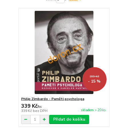
399 Kč
- 15 %
Philip Zimbardo - Paměti psychologa
339 Kč
/
ks
skladem > 20 ks
339 Kč
bez DPH
Přidat do košíku