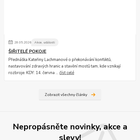
28
.
05
.
2026
Akce, události
ŠIŘITELÉ POKOJE
Přednáška Kateřiny Lachmanové o překonávání konfliktů,
nastavování zdravých hranic a stavění mostů tam, kde vznikají
rozbroje. KDY: 14. června ...
číst celé
Zobrazit všechny články
Nepropásněte novinky, akce a
slevy!