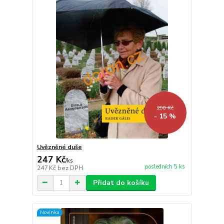
290 Kč
- 15 %
Uvězněné duše
247 Kč
/
ks
posledních 5 ks
247 Kč
bez DPH
Přidat do košíku
Novinka