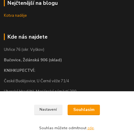
Nejčtenější na blogu
Kotva naděje
Kde nás najdete
Uhřice 76 (okr. Vyškov)
Bučovice, Ždánská 906 (sklad)
KNIHKUPECTVÍ:
České Budějovice, U Černé věže 71/4
Uherské Hradiště, Mariánské náměstí 200
Uherský Brod, Mariánské náměstí 13
Souhlasím
Nastavení
Souhlas můžete odmítnout
zde
.
Vytvořeno na
Eshop-rychle.cz