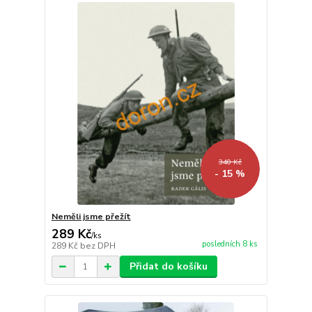
340 Kč
- 15 %
Neměli jsme přežít
289 Kč
/
ks
posledních 8 ks
289 Kč
bez DPH
Přidat do košíku