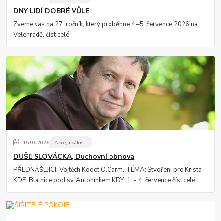
DNY LIDÍ DOBRÉ VŮLE
Zveme vás na 27. ročník, který proběhne 4.–5. července 2026 na
Velehradě.
číst celé
15
.
06
.
2026
Akce, události
DUŠE SLOVÁCKA, Duchovní obnova
PŘEDNÁŠEJÍCÍ: Vojtěch Kodet O.Carm. TÉMA: Stvořeni pro Krista
KDE: Blatnice pod sv. Antonínkem KDY: 1. - 4. července
číst celé