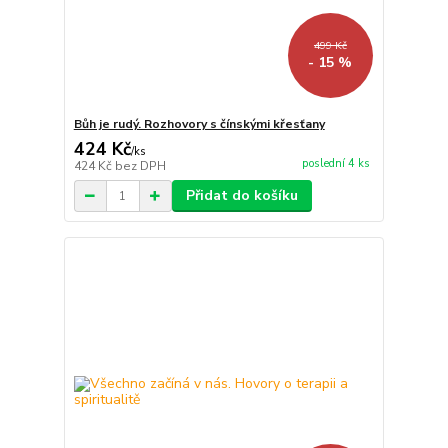
499 Kč
- 15 %
Bůh je rudý. Rozhovory s čínskými křesťany
424 Kč
/
ks
poslední 4 ks
424 Kč
bez DPH
Přidat do košíku