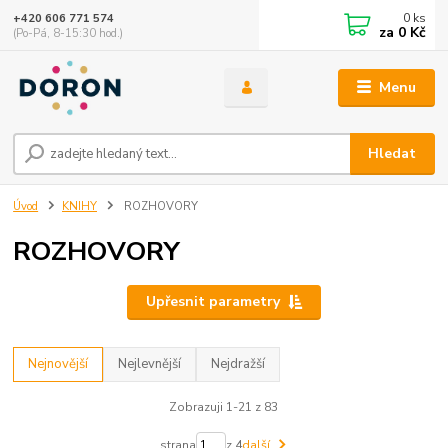
0
ks
+420 606 771 574
za
0 Kč
(Po-Pá, 8-15:30 hod.)
Menu
Hledat
Úvod
KNIHY
ROZHOVORY
ROZHOVORY
Upřesnit parametry
Nejnovější
Nejlevnější
Nejdražší
Zobrazuji 1-21 z 83
strana
z 4
další