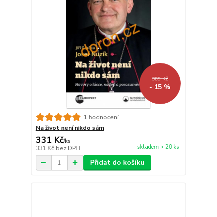
389 Kč
- 15 %
1 hodnocení
Na život není nikdo sám
331 Kč
/
ks
skladem > 20 ks
331 Kč
bez DPH
Přidat do košíku