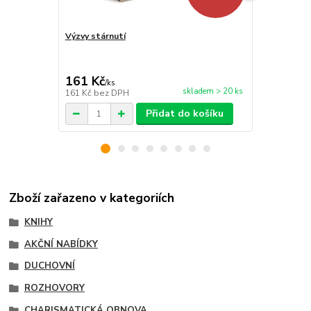
Výzvy stárnutí
Bůh své bit
161 Kč
314 Kč
/
ks
/
ks
skladem > 20 ks
161 Kč
bez DPH
314 Kč
bez 
Přidat do košíku
Zboží zařazeno v kategoriích
KNIHY
AKČNÍ NABÍDKY
DUCHOVNÍ
ROZHOVORY
CHARISMATICKÁ OBNOVA