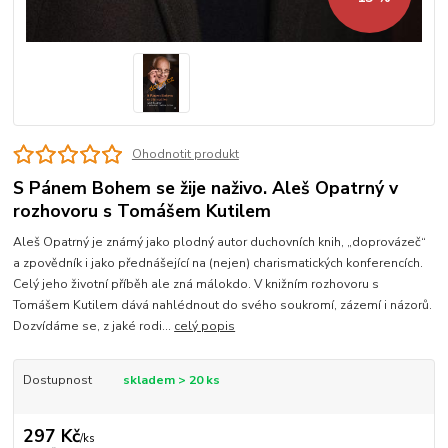
Ohodnotit produkt
S Pánem Bohem se žije naživo. Aleš Opatrný v
rozhovoru s Tomášem Kutilem
Aleš Opatrný je známý jako plodný autor duchovních knih, „doprovázeč“
a zpovědník i jako přednášející na (nejen) charismatických konferencích.
Celý jeho životní příběh ale zná málokdo. V knižním rozhovoru s
Tomášem Kutilem dává nahlédnout do svého soukromí, zázemí i názorů.
Dozvídáme se, z jaké rodi...
celý popis
Dostupnost
skladem > 20 ks
297 Kč
/
ks