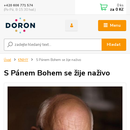
0
ks
+420 606 771 574
za
0 Kč
(Po-Pá, 8-15:30 hod.)
Menu
Hledat
Úvod
KNIHY
S Pánem Bohem se žije naživo
S Pánem Bohem se žije naživo