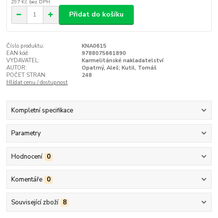
297 Kč
bez DPH
Přidat do košíku
Číslo produktu:
KNA0615
EAN kód:
9788075661890
VYDAVATEL:
Karmelitánské nakladatelství
AUTOR:
Opatrný, Aleš; Kutil, Tomáš
POČET STRAN:
248
Hlídat cenu / dostupnost
Kompletní specifikace
Parametry
Hodnocení
0
Komentáře
0
Související zboží
8