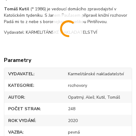
Tomáš Kutil
(* 1986) je vedoucí domácího zpravodajství v
Katolickém tydeníku. S Janem Paulasem připravil knižní rozhovor
Padá mi to z nebe s boromejkou Angelikou Pintířovou.
Vydavatel: KARMELITÁNSKÉ NAKLADATELSTVÍ
Parametry
VYDAVATEL
Karmelitánské nakladatelství
KATEGORIE
rozhovory
AUTOR
Opatrný, Aleš; Kutil, Tomáš
POČET STRAN
248
ROK VYDÁNÍ
2020
VAZBA
pevná