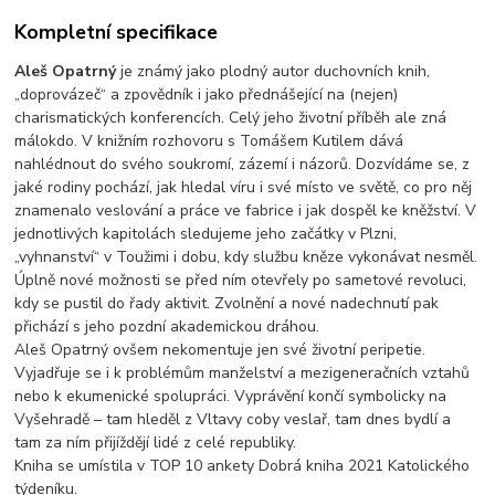
Kompletní specifikace
Aleš Opatrný
je známý jako plodný autor duchovních knih,
„doprovázeč“ a zpovědník i jako přednášející na (nejen)
charismatických konferencích. Celý jeho životní příběh ale zná
málokdo. V knižním rozhovoru s Tomášem Kutilem dává
nahlédnout do svého soukromí, zázemí i názorů. Dozvídáme se, z
jaké rodiny pochází, jak hledal víru i své místo ve světě, co pro něj
znamenalo veslování a práce ve fabrice i jak dospěl ke kněžství. V
jednotlivých kapitolách sledujeme jeho začátky v Plzni,
„vyhnanství“
v Toužimi i dobu, kdy službu kněze vykonávat nesměl.
Úplně nové možnosti se před ním otevřely po sametové revoluci,
kdy se pustil do řady aktivit. Zvolnění a nové nadechnutí pak
přichází s jeho pozdní akademickou dráhou.
Aleš Opatrný ovšem nekomentuje jen své životní peripetie.
Vyjadřuje se i k problémům manželství a mezigeneračních vztahů
nebo k ekumenické spolupráci. Vyprávění končí symbolicky na
Vyšehradě – tam hleděl z Vltavy coby veslař, tam dnes bydlí a
tam za ním přijíždějí lidé z celé republiky.
Kniha se umístila v TOP 10 ankety Dobrá kniha 2021 Katolického
týdeníku.