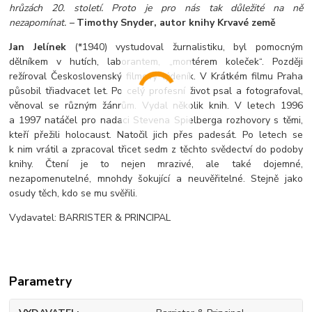
hrůzách 20. století. Proto je pro nás tak důležité na ně
nezapomínat.
–
Timothy Snyder, autor knihy Krvavé země
Jan Jelínek
(*1940) vystudoval žurnalistiku, byl pomocným
dělníkem v hutích, laborantem, „montérem koleček“. Později
režíroval Československý filmový týdeník. V Krátkém filmu Praha
působil třiadvacet let. Po celý profesní život psal a fotografoval,
věnoval se různým žánrům. Vydal několik knih. V letech 1996
a 1997 natáčel pro nadaci Stevena Spielberga rozhovory s těmi,
kteří přežili holocaust. Natočil jich přes padesát. Po letech se
k nim vrátil a zpracoval třicet sedm z těchto svědectví do podoby
knihy. Čtení je to nejen mrazivé, ale také dojemné,
nezapomenutelné, mnohdy šokující a neuvěřitelné. Stejně jako
osudy těch, kdo se mu svěřili.
Vydavatel: BARRISTER & PRINCIPAL
Parametry