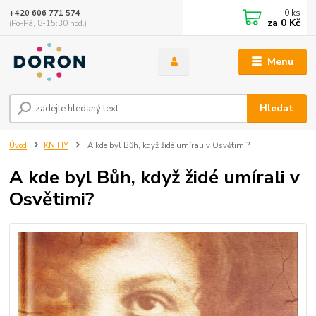
0
ks
+420 606 771 574
za
0 Kč
(Po-Pá, 8-15:30 hod.)
Menu
Hledat
Úvod
KNIHY
A kde byl Bůh, když židé umírali v Osvětimi?
A kde byl Bůh, když židé umírali v
Osvětimi?