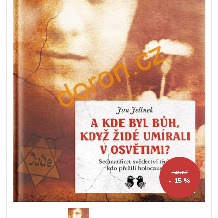
345 Kč
- 15 %