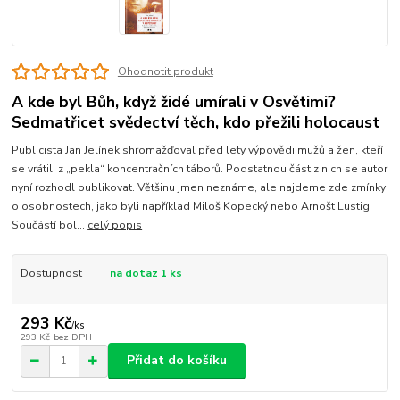
Ohodnotit produkt
A kde byl Bůh, když židé umírali v Osvětimi?
Sedmatřicet svědectví těch, kdo přežili holocaust
Publicista Jan Jelínek shromažďoval před lety výpovědi mužů a žen, kteří
se vrátili z „pekla“ koncentračních táborů. Podstatnou část z nich se autor
nyní rozhodl publikovat. Většinu jmen neznáme, ale najdeme zde zmínky
o osobnostech, jako byli například Miloš Kopecký nebo Arnošt Lustig.
Součástí bol...
celý popis
Dostupnost
na dotaz 1 ks
293 Kč
/
ks
293 Kč
bez DPH
Přidat do košíku