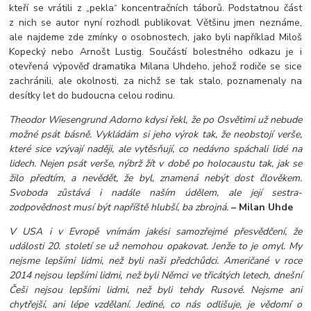
kteří se vrátili z „pekla“ koncentračních táborů. Podstatnou část
z nich se autor nyní rozhodl publikovat. Většinu jmen neznáme,
ale najdeme zde zmínky o osobnostech, jako byli například Miloš
Kopecký nebo Arnošt Lustig. Součástí bolestného odkazu je i
otevřená výpověď dramatika Milana Uhdeho, jehož rodiče se sice
zachránili, ale okolnosti, za nichž se tak stalo, poznamenaly na
desítky let do budoucna celou rodinu.
Theodor Wiesengrund Adorno kdysi řekl, že po Osvětimi už nebude
možné psát básně. Vykládám si jeho výrok tak, že neobstojí verše,
které sice vzývají naději, ale vytěsňují, co nedávno spáchali lidé na
lidech. Nejen psát verše, nýbrž žít v době po holocaustu tak, jak se
žilo předtím, a nevědět, že byl, znamená nebýt dost člověkem.
Svoboda zůstává i nadále naším údělem, ale její sestra-
zodpovědnost musí být napříště hlubší, ba zbrojná.
– Milan Uhde
V USA i v Evropě vnímám jakési samozřejmé přesvědčení, že
události 20. století se už nemohou opakovat. Jenže to je omyl. My
nejsme lepšími lidmi, než byli naši předchůdci. Američané v roce
2014 nejsou lepšími lidmi, než byli Němci ve třicátých letech, dnešní
Češi nejsou lepšími lidmi, než byli tehdy Rusové. Nejsme ani
chytřejší, ani lépe vzdělaní. Jediné, co nás odlišuje, je vědomí o