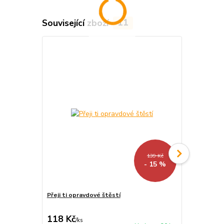
Související zboží
11
139 Kč
- 15 %
Přeji ti opravdové štěstí
Přeji ti dob
118 Kč
118 Kč
/
ks
/
ks