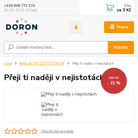
0
ks
+420 606 771 574
za
0 Kč
(Po-Pá, 8-15:30 hod.)
Menu
Hledat
Úvod
NAKLADATELSTVÍ DORON
Přeji ti naději v nejistotách
Přeji ti naději v nejistotách
139 Kč
- 15 %
Ohodnotit produkt