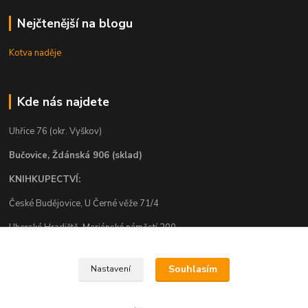
Nejčtenější na blogu
Kotva naděje
Kde nás najdete
Uhřice 76 (okr. Vyškov)
Bučovice, Ždánská 906 (sklad)
KNIHKUPECTVÍ:
České Budějovice, U Černé věže 71/4
Uherské Hradiště, Mariánské náměstí 200
Uherský Brod, Mariánské náměstí 13
Souhlasím
Nastavení