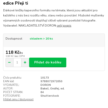
edice Přeji ti
Dárkové knížky kapesního formátu na témata, která jsou aktuální pro
každého z nás bez rozdílu věku, stavu nebo povolání. Hluboké myšlenky
významných osobností doplňují citlivě vybrané poetické fotografie.
Vydavatel: NAKLADATELSTVÍ DORON
celý popis
Dostupnost
skladem > 20 ks
118 Kč
/
ks
118 Kč
bez DPH
Přidat do košíku
Číslo produktu:
10173
EAN kód:
9788072972050
VYDAVATEL:
DORON
AUTOR:
Bakeš, Ondřej, ed.
POČET STRAN:
64
FOTOGRAFIE:
Shutterstock
Hlídat cenu / dostupnost