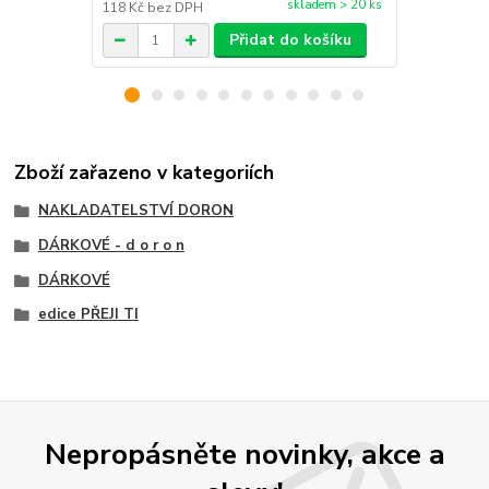
skladem > 20 ks
118 Kč
bez DPH
118 Kč
bez 
Přidat do košíku
Zboží zařazeno v kategoriích
NAKLADATELSTVÍ DORON
DÁRKOVÉ - d o r o n
DÁRKOVÉ
edice PŘEJI TI
Nepropásněte novinky, akce a