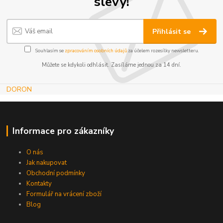
slevy!
Přihlásit se
Souhlasím se
zpracováním osobních údajů
za účelem rozesílky newsletteru.
Můžete se kdykoli odhlásit. Zasíláme jednou za 14 dní.
DORON
Informace pro zákazníky
O nás
Jak nakupovat
Obchodní podmínky
Kontakty
Formulář na vrácení zboží
Blog