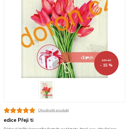
139 Kč
- 15 %
Ohodnotit produkt
edice Přeji ti
Dárkové knížky kapesního formátu na témata, která jsou aktuální pro