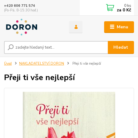
0
ks
+420 606 771 574
za
0 Kč
(Po-Pá, 8-15:30 hod.)
Menu
Hledat
Úvod
NAKLADATELSTVÍ DORON
Přeji ti vše nejlepší
Přeji ti vše nejlepší