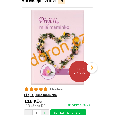
Související zboží
9
139 Kč
- 15 %
Přeji ti vyt
1 hodnocení
Přeji ti, milá maminko
118 Kč
118 Kč
/
ks
/
ks
skladem > 20 ks
118 Kč
bez DPH
118 Kč
bez 
Přidat do košíku