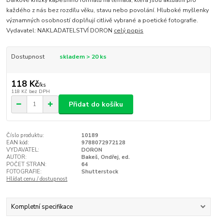
každého z nás bez rozdílu věku, stavu nebo povolání. Hluboké myšlenky
významných osobností doplňují citlivě vybrané a poetické fotografie.
Vydavatel: NAKLADATELSTVÍ DORON
celý popis
Dostupnost
skladem > 20 ks
118 Kč
/
ks
118 Kč
bez DPH
Přidat do košíku
Číslo produktu:
10189
EAN kód:
9788072972128
VYDAVATEL:
DORON
AUTOR:
Bakeš, Ondřej, ed.
POČET STRAN:
64
FOTOGRAFIE:
Shutterstock
Hlídat cenu / dostupnost
Kompletní specifikace