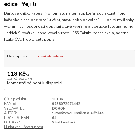
edice Přeji ti
Dárkové knížky kapesního formátu na témata, která jsou aktuální pro
každého z nás bez rozdílu věku, stavu nebo povolání. Hluboké myšlenky
významných osobností doplňují citlivě vybrané a poetické fotografie. Ing.
Jindřich Sirovátka, absolvoval v roce 1965 Fakultu technické a jaderné
fyziky ČVUT, do ...
celý popis
Dostupnost
není skladem
118 Kč
/
ks
118 Kč
bez DPH
Momentálně není k dispozici
Číslo produktu:
10136
EAN kód:
9788072971442
VYDAVATEL:
DORON
AUTOR:
Sirovátkovi, Jindřich a Alžběta
POČET STRAN:
64
FOTOGRAFIE:
Shutterstock
Hlídat cenu / dostupnost