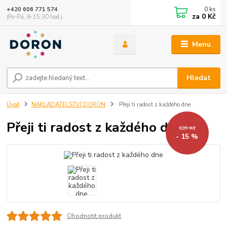
0
ks
+420 606 771 574
za
0 Kč
(Po-Pá, 8-15:30 hod.)
Menu
Hledat
Úvod
NAKLADATELSTVÍ DORON
Přeji ti radost z každého dne
Přeji ti radost z každého dne
139 Kč
- 15 %
Ohodnotit produkt