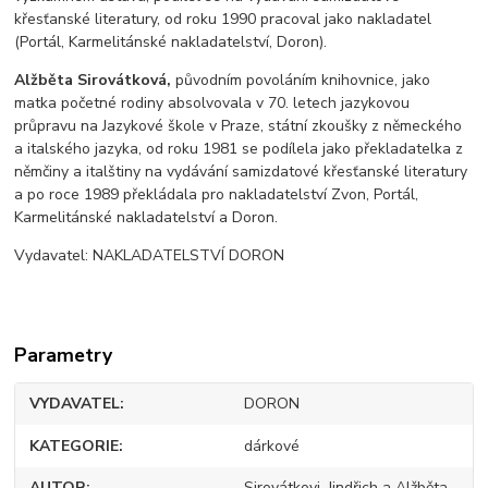
křesťanské literatury, od roku 1990 pracoval jako nakladatel
(Portál, Karmelitánské nakladatelství, Doron).
Alžběta Sirovátková,
původním povoláním knihovnice, jako
matka početné rodiny absolvovala v 70. letech jazykovou
průpravu na Jazykové škole v Praze, státní zkoušky z německého
a italského jazyka, od roku 1981 se podílela jako překladatelka z
němčiny a italštiny na vydávání samizdatové křesťanské literatury
a po roce 1989 překládala pro nakladatelství Zvon, Portál,
Karmelitánské nakladatelství a Doron.
Vydavatel: NAKLADATELSTVÍ DORON
Parametry
VYDAVATEL
DORON
KATEGORIE
dárkové
AUTOR
Sirovátkovi, Jindřich a Alžběta