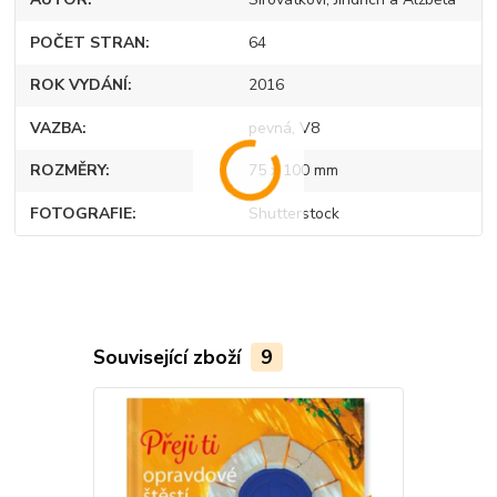
POČET STRAN
64
ROK VYDÁNÍ
2016
VAZBA
pevná, V8
ROZMĚRY
75 x 100 mm
FOTOGRAFIE
Shutterstock
Související zboží
9