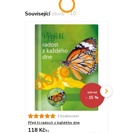
Související zboží
10
139 Kč
- 15 %
3 hodnocení
Přeji ti radost z každého dne
Přeji ti pěk
118 Kč
118 Kč
/
ks
/
ks