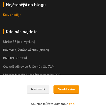
Nejčtenější na blogu
Kotva naděje
Kde nás najdete
Uhřice 76 (okr. Vyškov)
Bučovice, Ždánská 906 (sklad)
KNIHKUPECTVÍ:
České Budějovice, U Černé věže 71/4
Uherské Hradiště, Mariánské náměstí 200
Uherský Brod, Mariánské náměstí 13
Souhlasím
Nastavení
Souhlas můžete odmítnout
zde
.