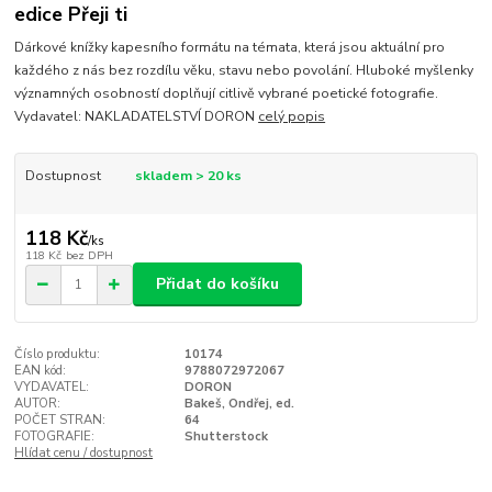
edice Přeji ti
Dárkové knížky kapesního formátu na témata, která jsou aktuální pro
každého z nás bez rozdílu věku, stavu nebo povolání. Hluboké myšlenky
významných osobností doplňují citlivě vybrané poetické fotografie.
Vydavatel: NAKLADATELSTVÍ DORON
celý popis
Dostupnost
skladem > 20 ks
118 Kč
/
ks
118 Kč
bez DPH
Přidat do košíku
Číslo produktu:
10174
EAN kód:
9788072972067
VYDAVATEL:
DORON
AUTOR:
Bakeš, Ondřej, ed.
POČET STRAN:
64
FOTOGRAFIE:
Shutterstock
Hlídat cenu / dostupnost