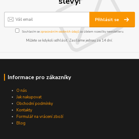
slevy!
Přihlásit se
Souhlasím se
zpracováním osobních údajů
za účelem rozesílky newsletteru.
Můžete se kdykoli odhlásit. Zasíláme jednou za 14 dní.
Informace pro zákazníky
O nás
Jak nakupovat
Obchodní podmínky
Kontakty
Formulář na vrácení zboží
Blog