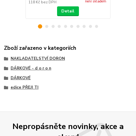
není skladem
118 Kč
bez DPH
118 Kč
bez 
Detail
Zboží zařazeno v kategoriích
NAKLADATELSTVÍ DORON
DÁRKOVÉ - d o r o n
DÁRKOVÉ
edice PŘEJI TI
Nepropásněte novinky, akce a