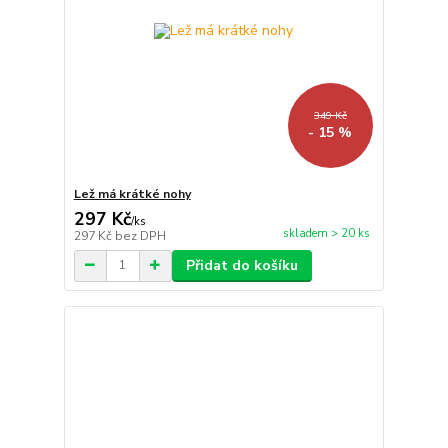
349 Kč
- 15 %
Lež má krátké nohy
297 Kč
/
ks
skladem > 20 ks
297 Kč
bez DPH
Přidat do košíku