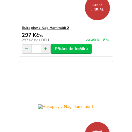
349 Kč
- 15 %
Rukopisy z Nag Hammádí 2
297 Kč
/
ks
posledních 9 ks
297 Kč
bez DPH
Přidat do košíku
469 Kč