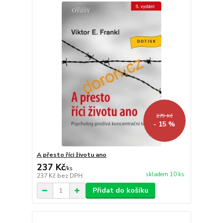
279 Kč
- 15 %
A přesto říci životu ano
237 Kč
/
ks
skladem 10 ks
237 Kč
bez DPH
Přidat do košíku