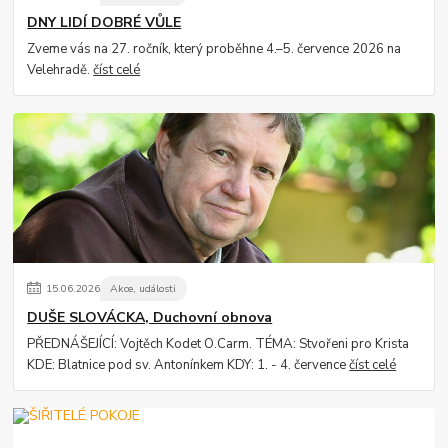
DNY LIDÍ DOBRÉ VŮLE
Zveme vás na 27. ročník, který proběhne 4.–5. července 2026 na
Velehradě.
číst celé
15
.
06
.
2026
Akce, události
DUŠE SLOVÁCKA, Duchovní obnova
PŘEDNÁŠEJÍCÍ: Vojtěch Kodet O.Carm. TÉMA: Stvořeni pro Krista
KDE: Blatnice pod sv. Antonínkem KDY: 1. - 4. července
číst celé