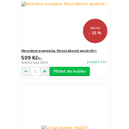
599 Kč
- 15 %
Neznámá evangelia. Novozákonní apokryfy I.
509 Kč
/
ks
poslední 4 ks
509 Kč
bez DPH
Přidat do košíku