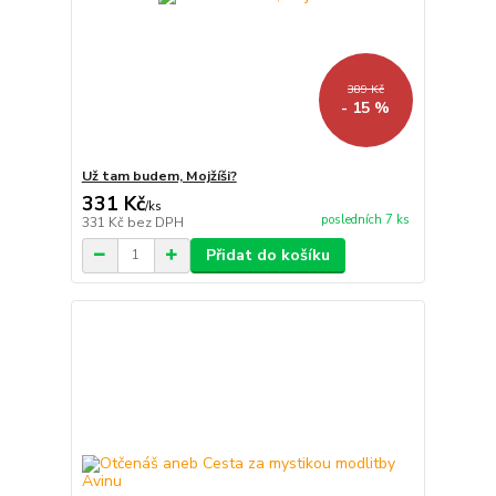
389 Kč
- 15 %
Už tam budem, Mojžíši?
331 Kč
/
ks
posledních 7 ks
331 Kč
bez DPH
Přidat do košíku