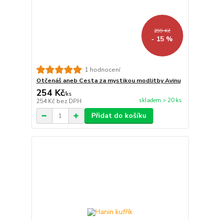
299 Kč
- 15 %
1 hodnocení
Otčenáš aneb Cesta za mystikou modlitby Avinu
254 Kč
/
ks
skladem > 20 ks
254 Kč
bez DPH
Přidat do košíku