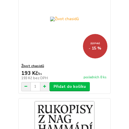
227 Kč
- 15 %
Život chasidů
193 Kč
/
ks
posledních 8 ks
193 Kč
bez DPH
Přidat do košíku