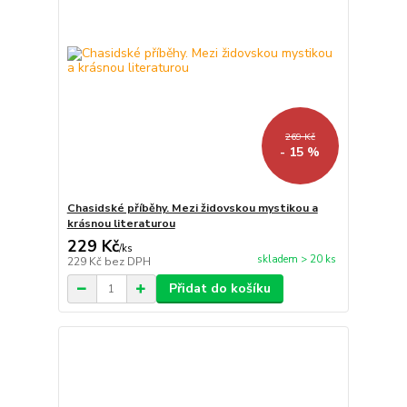
269 Kč
- 15 %
Chasidské příběhy. Mezi židovskou mystikou a
krásnou literaturou
229 Kč
/
ks
skladem > 20 ks
229 Kč
bez DPH
Přidat do košíku