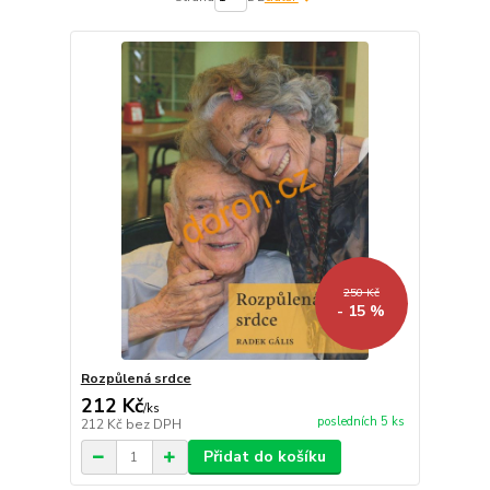
250 Kč
- 15 %
Rozpůlená srdce
212 Kč
/
ks
posledních 5 ks
212 Kč
bez DPH
Přidat do košíku