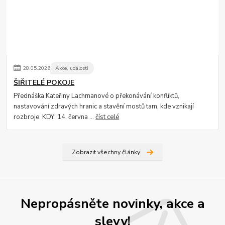
28
.
05
.
2026
Akce, události
ŠIŘITELÉ POKOJE
Přednáška Kateřiny Lachmanové o překonávání konfliktů,
nastavování zdravých hranic a stavění mostů tam, kde vznikají
rozbroje. KDY: 14. června ...
číst celé
Zobrazit všechny články
Nepropásněte novinky, akce a
slevy!