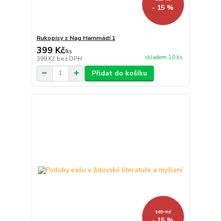
- 15 %
Rukopisy z Nag Hammádí 1
399 Kč
/
ks
skladem 10 ks
399 Kč
bez DPH
Přidat do košíku
169 Kč
- 15 %