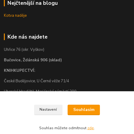
Nejčtenější na blogu
Kotva naděje
Kde nás najdete
Uhřice 76 (okr. Vyškov)
Bučovice, Ždánská 906 (sklad)
KNIHKUPECTVÍ:
České Budějovice, U Černé věže 71/4
Uherské Hradiště, Mariánské náměstí 200
Uherský Brod, Mariánské náměstí 13
Souhlasím
Nastavení
Souhlas můžete odmítnout
zde
.
Vytvořeno na
Eshop-rychle.cz