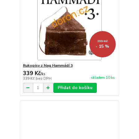
399 Kč
- 15 %
Rukopisy z Nag Hammádí 3
339 Kč
/
ks
skladem 10 ks
339 Kč
bez DPH
Přidat do košíku