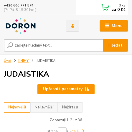
0
ks
+420 606 771 574
za
0 Kč
(Po-Pá, 8-15:30 hod.)
Menu
Hledat
Úvod
KNIHY
JUDAISTIKA
JUDAISTIKA
Upřesnit parametry
Nejnovější
Nejlevnější
Nejdražší
Zobrazuji 1-21 z 36
strana
z 2
další