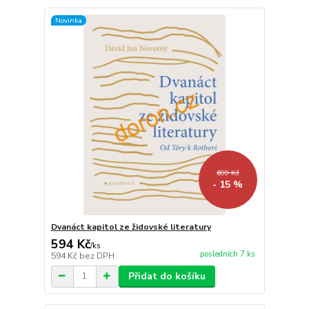
Novinka
699 Kč
- 15 %
Dvanáct kapitol ze židovské literatury
594 Kč
/
ks
posledních 7 ks
594 Kč
bez DPH
Přidat do košíku