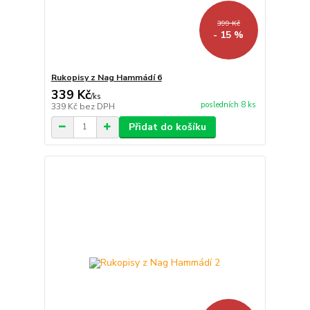
399 Kč
- 15 %
Rukopisy z Nag Hammádí 6
339 Kč
/
ks
posledních 8 ks
339 Kč
bez DPH
Přidat do košíku