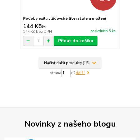
Podoby exilu v židovské literatuře a myšlení
144 Kč
/
ks
posledních 5 ks
144 Kč
bez DPH
Přidat do košíku
Načíst další produkty (15)
strana
z 2
další
Novinky z našeho blogu