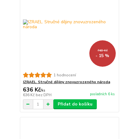
748 Kč
- 15 %
1 hodnocení
IZRAEL. Stručné dějiny znovuzrozeného národa
636 Kč
/
ks
posledních 6 ks
636 Kč
bez DPH
Přidat do košíku