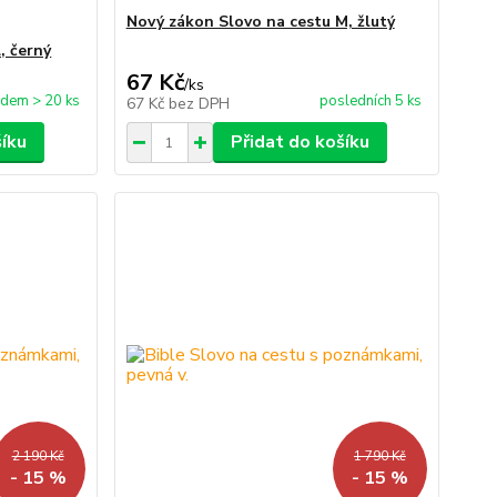
Nový zákon Slovo na cestu M, žlutý
, černý
67 Kč
/
ks
adem > 20 ks
posledních 5 ks
67 Kč
bez DPH
šíku
Přidat do košíku
2 190 Kč
1 790 Kč
- 15 %
- 15 %