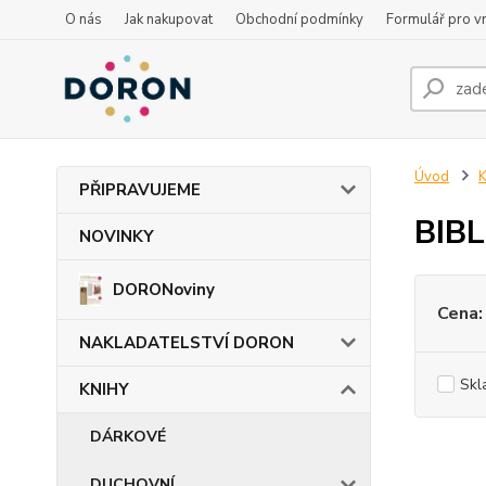
O nás
Jak nakupovat
Obchodní podmínky
Formulář pro vr
Úvod
PŘIPRAVUJEME
BIB
NOVINKY
DORONoviny
Cena:
NAKLADATELSTVÍ DORON
Skl
KNIHY
DÁRKOVÉ
DUCHOVNÍ