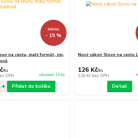
690 Kč
- 15 %
ovo na cestu, malý formát, zip,
Nový zákon Slovo na cestu 
dová
č
126 Kč
/
ks
/
ks
skladem 14 ks
ez DPH
126 Kč
bez DPH
Přidat do košíku
Detail