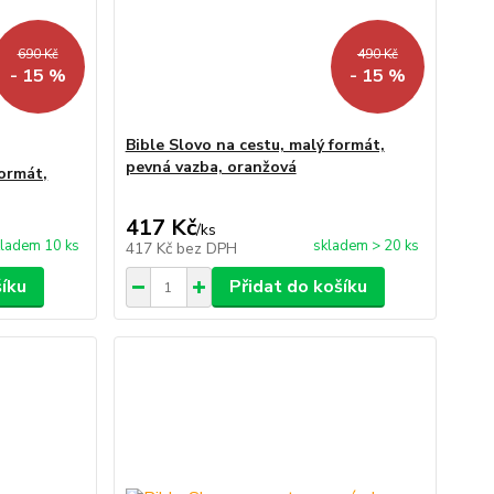
690 Kč
490 Kč
- 15 %
- 15 %
Bible Slovo na cestu, malý formát,
pevná vazba, oranžová
formát,
417 Kč
/
ks
ladem 10 ks
skladem > 20 ks
417 Kč
bez DPH
šíku
Přidat do košíku