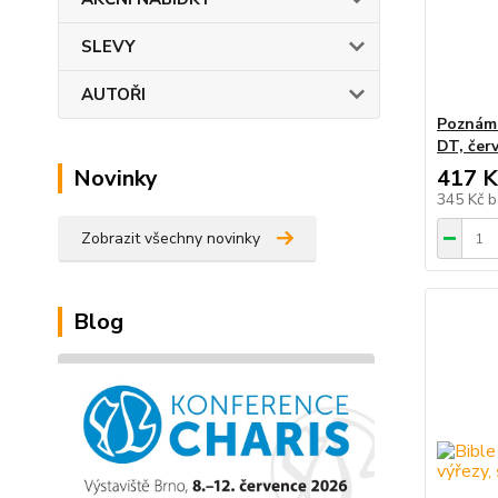
SLEVY
AUTOŘI
Poznámk
DT, čer
Novinky
417 K
345 Kč
b
Zobrazit všechny novinky
Blog