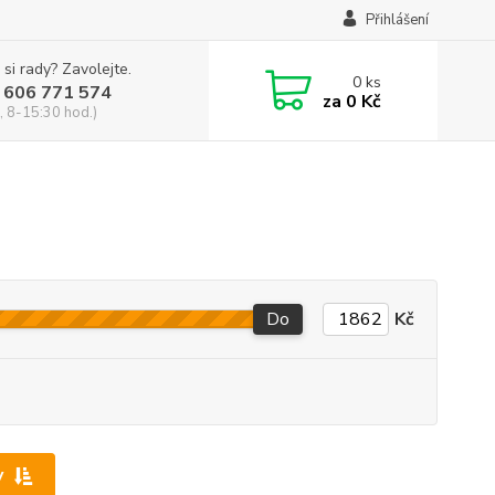
Přihlášení
 si rady? Zavolejte.
0
ks
 606 771 574
za
0 Kč
, 8-15:30 hod.)
Do
Kč
y