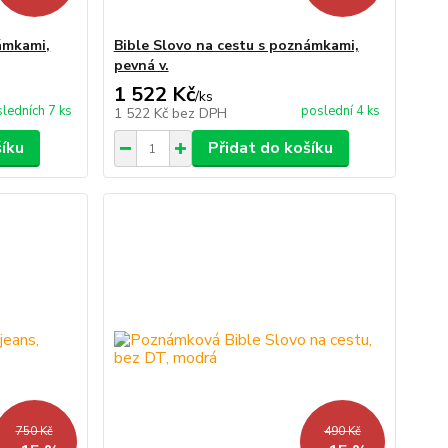
ámkami,
Bible Slovo na cestu s poznámkami,
pevná v.
1 522 Kč
/
ks
ledních 7 ks
poslední 4 ks
1 522 Kč
bez DPH
šíku
Přidat do košíku
750 Kč
490 Kč