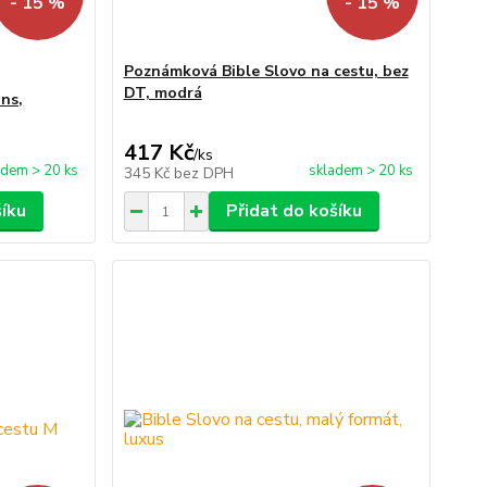
- 15 %
- 15 %
Poznámková Bible Slovo na cestu, bez
DT, modrá
ans,
417 Kč
/
ks
adem > 20 ks
skladem > 20 ks
345 Kč
bez DPH
šíku
Přidat do košíku