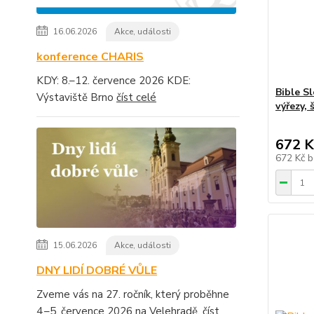
16.06.2026
Akce, události
konference CHARIS
KDY: 8.–12. července 2026 KDE:
Bible Sl
Výstaviště Brno
číst celé
výřezy, 
672 K
672 Kč
b
15.06.2026
Akce, události
DNY LIDÍ DOBRÉ VŮLE
Zveme vás na 27. ročník, který proběhne
4.–5. července 2026 na Velehradě.
číst