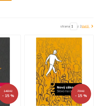
strana
z 2
další
148 Kč
79 Kč
- 15 %
- 15 %