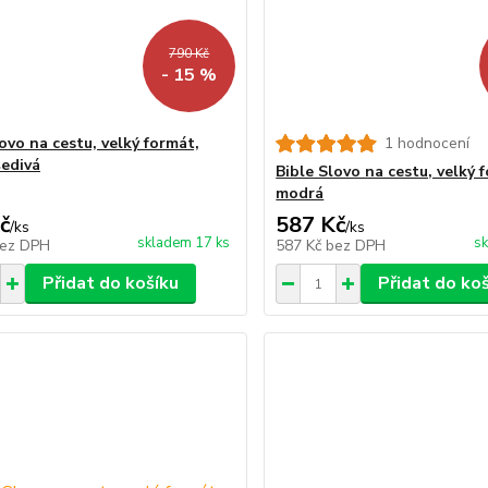
790 Kč
- 15 %
ovo na cestu, velký formát,
1 hodnocení
šedivá
Bible Slovo na cestu, velký 
modrá
č
587 Kč
/
ks
/
ks
skladem 17 ks
sk
ez DPH
587 Kč
bez DPH
Přidat do košíku
Přidat do ko