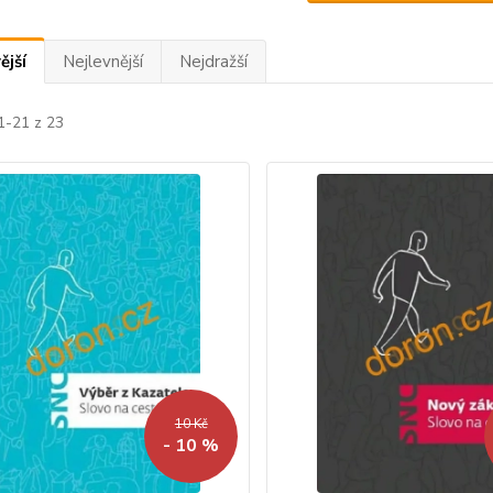
ější
Nejlevnější
Nejdražší
1-21 z 23
10 Kč
- 10 %