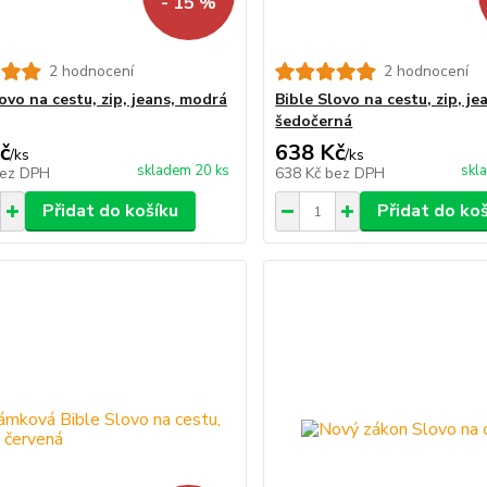
- 15 %
2 hodnocení
2 hodnocení
ovo na cestu, zip, jeans, modrá
Bible Slovo na cestu, zip, je
šedočerná
č
638 Kč
/
ks
/
ks
skladem 20 ks
skl
ez DPH
638 Kč
bez DPH
Přidat do košíku
Přidat do ko