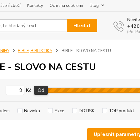
ácení zboží
Kontakty
Ochrana soukromí
Blog
Nevíte
Hledat
+420
(Po-Pá
KNIHY
BIBLE, BIBLISTIKA
BIBLE - SLOVO NA CESTU
LE - SLOVO NA CESTU
Kč
Od
adem
Novinka
Akce
DOTISK
TOP produkt
Upřesnit parametr