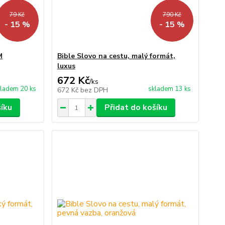
79 Kč
790 Kč
- 15 %
- 15 %
M
Bible Slovo na cestu, malý formát,
luxus
672 Kč
/
ks
ladem 20 ks
skladem 13 ks
672 Kč
bez DPH
šíku
Přidat do košíku