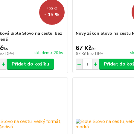
490 Kč
- 15 %
ová Bible Slovo na cestu, bez
Nový zákon Slovo na cestu 
vená
č
67 Kč
/
ks
/
ks
skladem > 20 ks
sk
ez DPH
67 Kč
bez DPH
Přidat do košíku
Přidat do ko