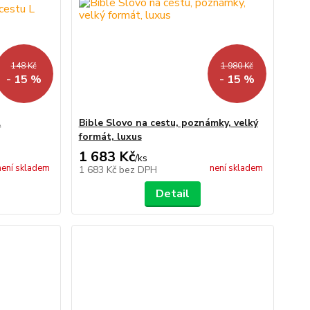
148 Kč
1 980 Kč
- 15 %
- 15 %
L
Bible Slovo na cestu, poznámky, velký
formát, luxus
1 683 Kč
/
ks
není skladem
není skladem
1 683 Kč
bez DPH
Detail