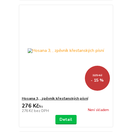
325 Kč
- 15 %
Hosana 3, , zpěvník křesťanských písní
276 Kč
/
ks
Není skladem
276 Kč
bez DPH
Detail