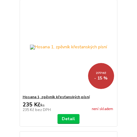
277 Kč
- 15 %
Hosana 1, zpěvník křesťanských písní
235 Kč
/
ks
není skladem
235 Kč
bez DPH
Detail