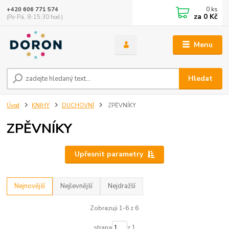
0
ks
+420 606 771 574
za
0 Kč
(Po-Pá, 8-15:30 hod.)
Menu
Hledat
Úvod
KNIHY
DUCHOVNÍ
ZPĚVNÍKY
ZPĚVNÍKY
Upřesnit parametry
Nejnovější
Nejlevnější
Nejdražší
Zobrazuji 1-6 z 6
strana
z 1