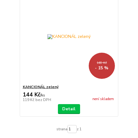
169 Kč
- 15 %
KANCIONÁL zelený
144 Kč
/
ks
není skladem
119 Kč
bez DPH
Detail
strana
z 1