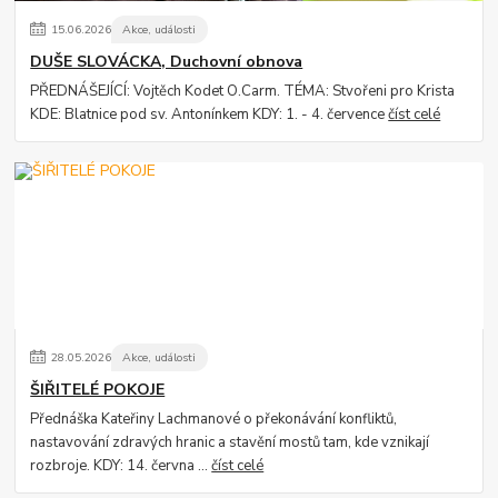
15
.
06
.
2026
Akce, události
DUŠE SLOVÁCKA, Duchovní obnova
PŘEDNÁŠEJÍCÍ: Vojtěch Kodet O.Carm. TÉMA: Stvořeni pro Krista
KDE: Blatnice pod sv. Antonínkem KDY: 1. - 4. července
číst celé
28
.
05
.
2026
Akce, události
ŠIŘITELÉ POKOJE
Přednáška Kateřiny Lachmanové o překonávání konfliktů,
nastavování zdravých hranic a stavění mostů tam, kde vznikají
rozbroje. KDY: 14. června ...
číst celé