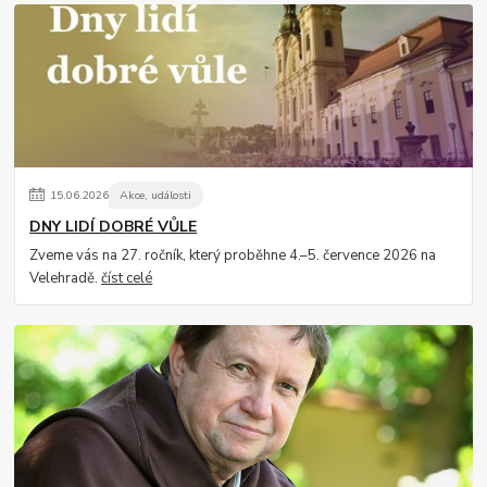
15
.
06
.
2026
Akce, události
DNY LIDÍ DOBRÉ VŮLE
Zveme vás na 27. ročník, který proběhne 4.–5. července 2026 na
Velehradě.
číst celé