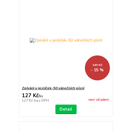
149 Kč
- 15 %
Zpívání u jesliček-50 vánočních písní
127 Kč
/
ks
není skladem
127 Kč
bez DPH
Detail