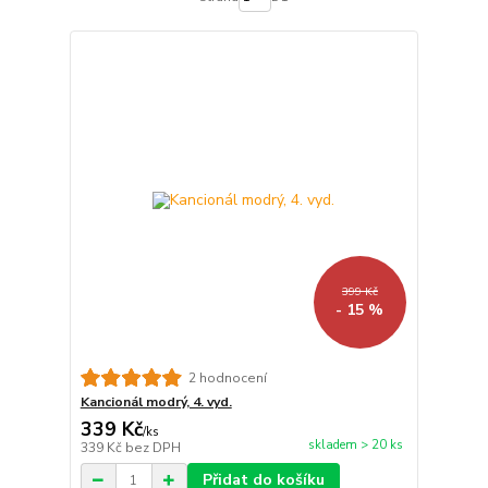
399 Kč
- 15 %
2 hodnocení
Kancionál modrý, 4. vyd.
339 Kč
/
ks
skladem > 20 ks
339 Kč
bez DPH
Přidat do košíku