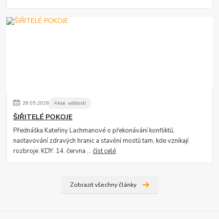
28
.
05
.
2026
Akce, události
ŠIŘITELÉ POKOJE
Přednáška Kateřiny Lachmanové o překonávání konfliktů,
nastavování zdravých hranic a stavění mostů tam, kde vznikají
rozbroje. KDY: 14. června ...
číst celé
Zobrazit všechny články