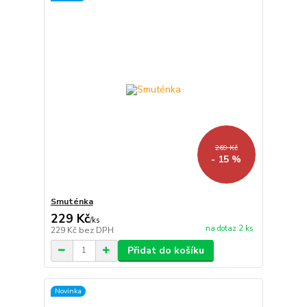
269 Kč
- 15 %
Smuténka
229 Kč
/
ks
na dotaz 2 ks
229 Kč
bez DPH
Přidat do košíku
Novinka