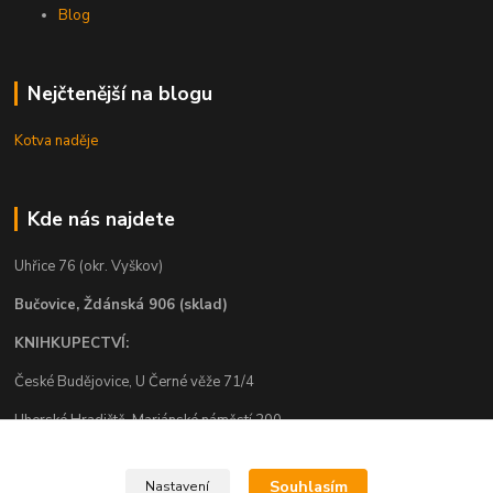
Blog
Nejčtenější na blogu
Kotva naděje
Kde nás najdete
Uhřice 76 (okr. Vyškov)
Bučovice, Ždánská 906 (sklad)
KNIHKUPECTVÍ:
České Budějovice, U Černé věže 71/4
Uherské Hradiště, Mariánské náměstí 200
Uherský Brod, Mariánské náměstí 13
Souhlasím
Nastavení