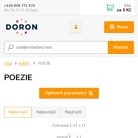
0
ks
+420 606 771 574
za
0 Kč
(Po-Pá, 8-15:30 hod.)
Menu
Hledat
Úvod
KNIHY
POEZIE
POEZIE
Upřesnit parametry
Nejnovější
Nejlevnější
Nejdražší
Zobrazuji 1-11 z 11
strana
z 1