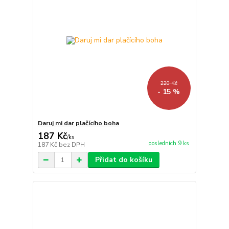
220 Kč
- 15 %
Daruj mi dar plačícího boha
187 Kč
/
ks
posledních 9 ks
187 Kč
bez DPH
Přidat do košíku