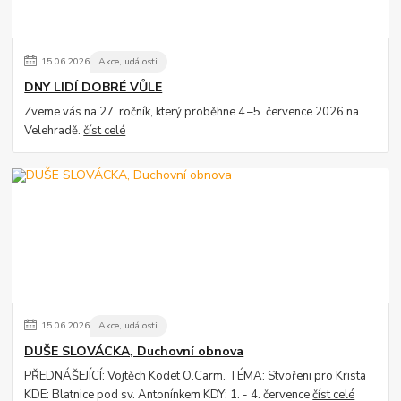
15
.
06
.
2026
Akce, události
DNY LIDÍ DOBRÉ VŮLE
Zveme vás na 27. ročník, který proběhne 4.–5. července 2026 na
Velehradě.
číst celé
15
.
06
.
2026
Akce, události
DUŠE SLOVÁCKA, Duchovní obnova
PŘEDNÁŠEJÍCÍ: Vojtěch Kodet O.Carm. TÉMA: Stvořeni pro Krista
KDE: Blatnice pod sv. Antonínkem KDY: 1. - 4. července
číst celé