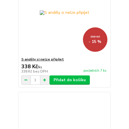
398 Kč
- 15 %
S anděly si nelze připíjet
338 Kč
/
ks
posledních 7 ks
338 Kč
bez DPH
Přidat do košíku