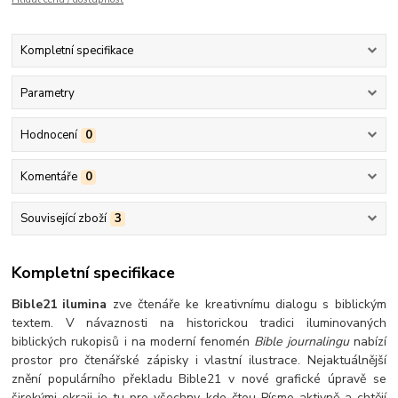
Kompletní specifikace
Parametry
Hodnocení
0
Komentáře
0
Související zboží
3
Kompletní specifikace
Bible21 ilumina
zve čtenáře ke kreativnímu dialogu s biblickým
textem. V návaznosti na historickou tradici iluminovaných
biblických rukopisů i na moderní fenomén
Bible journalingu
nabízí
prostor pro čtenářské zápisky i vlastní ilustrace. Nejaktuálnější
znění populárního překladu Bible21 v nové grafické úpravě se
širokými okraji je tu pro všechny, kdo čtou Písmo aktivně a chtějí