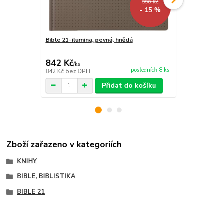
990 Kč
- 15 %
Bible 21-ilumina, pevná, hnědá
Bible 21 XL 
842 Kč
1 437 Kč
/
ks
posledních 8 ks
842 Kč
bez DPH
1 437 Kč
bez
Přidat do košíku
Zboží zařazeno v kategoriích
KNIHY
BIBLE, BIBLISTIKA
BIBLE 21