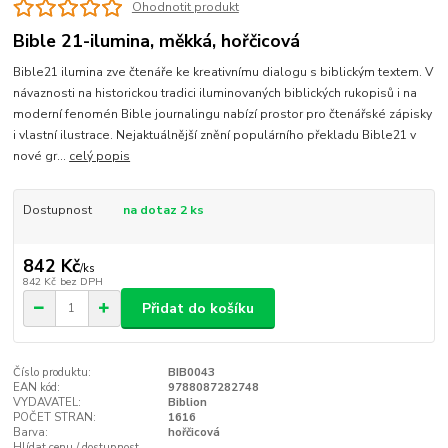
Ohodnotit produkt
Bible 21-ilumina, měkká, hořčicová
Bible21 ilumina zve čtenáře ke kreativnímu dialogu s biblickým textem. V
návaznosti na historickou tradici iluminovaných biblických rukopisů i na
moderní fenomén Bible journalingu nabízí prostor pro čtenářské zápisky
i vlastní ilustrace. Nejaktuálnější znění populárního překladu Bible21 v
nové gr...
celý popis
Dostupnost
na dotaz 2 ks
842 Kč
/
ks
842 Kč
bez DPH
Přidat do košíku
Číslo produktu:
BIB0043
EAN kód:
9788087282748
VYDAVATEL:
Biblion
POČET STRAN:
1616
Barva:
hořčicová
Hlídat cenu / dostupnost