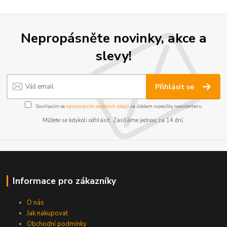
Nepropásněte novinky, akce a
slevy!
Přihlásit se
Souhlasím se
zpracováním osobních údajů
za účelem rozesílky newsletteru.
Můžete se kdykoli odhlásit. Zasíláme jednou za 14 dní.
Informace pro zákazníky
O nás
Jak nakupovat
Obchodní podmínky