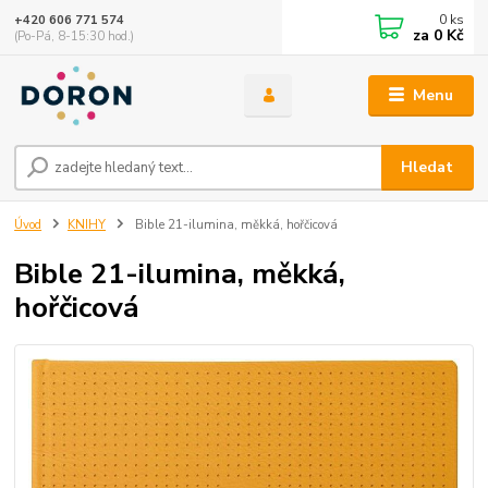
0
ks
+420 606 771 574
za
0 Kč
(Po-Pá, 8-15:30 hod.)
Menu
Hledat
Úvod
KNIHY
Bible 21-ilumina, měkká, hořčicová
Bible 21-ilumina, měkká,
hořčicová