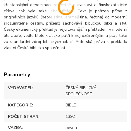
křesťanskými denominacemi včetně pravoslaví a římskokatolické
církve, což bylo také jeho účelem. Text je pořízen přímo z
originálních jazyků (hebrejština, aramejština, řečtina) do moderní,
srozumitelné češtiny, přičemž zachovává biblickou dikci a styl.
Český ekumenický překlad je nejcitovanějším překladem v moderní
literatuře, vedle Bible kralické patří k nejrozšířenějším a platí také
za standardní zdroj biblických citací. Autorská práva k překladu
vlastní Česká biblická společnost.
Parametry
VYDAVATEL
ČESKÁ BIBLICKÁ
SPOLEČNOST
KATEGORIE
BIBLE
POČET STRAN
1392
VAZBA
pevná