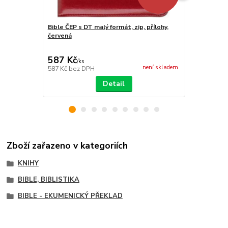
Bible ČEP s DT malý formát, zip, přílohy,
Bible ČEP s 
červená
ocelově šed
587 Kč
587 Kč
/
ks
/
ks
není skladem
587 Kč
bez DPH
587 Kč
bez 
Detail
Zboží zařazeno v kategoriích
KNIHY
BIBLE, BIBLISTIKA
BIBLE - EKUMENICKÝ PŘEKLAD