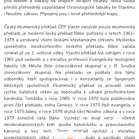
pod textem a odkazy na vnějších okrajích stránky. Nová sazba
přináší přehledněji uspořádané chronologické tabulky ke Starému
i Novému zákonu. Připojeny jsou i nové přehlednější mapy.
Český ekumenický překlad, ČEP (často nazýván pouze ekumenický
překlad), je moderní český překlad Bible, pořízený v letech 1961–
1979 a uznávaný všemi českými křesťanskými církvemi. Myšlenka
společného mezikonfesního českého překladu Bible začala
vznikat již za 2. světové války. Vlastní překlad byl zahájen v roce
1961 pod vedením a z iniciativy profesorů Evangelické teologické
fakulty UK Miloše Biče (starozákonní skupina) a J. B. Součka
(novozákonní skupina). Na překladu se podílely dva týmy
odborníků, kteří spolupracovali i s konzultanty ze Spojených
biblických společností. Ekumenický překlad se prosadil velmi
rychle; katolická církev jej doporučila k užívání prostřednictvím
kardinála Tomáška v roce 1985. V roce 1970 byla publikována
první část překladu, kniha Genesis. V roce 1973 čtyři evangelia, v
roce 1975 žalmy, v roce 1978 druhá část Nového zákona a v roce
1979 konečně celá Bible. Vychází ve dvojí verzi - včetně
deuterokanonických knih (podle katolického a pravoslavného
kánonu) a bez nich. Tento překlad vychází z iniciativy
protestantských církví, nicméně je uznáván a používán všemi