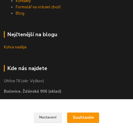
Kontakty
Formulář na vrácení zboží
Blog
Nejčtenější na blogu
Kotva naděje
Kde nás najdete
Uhřice 76 (okr. Vyškov)
Bučovice, Ždánská 906 (sklad)
KNIHKUPECTVÍ:
České Budějovice, U Černé věže 71/4
Souhlasím
Nastavení
Uherské Hradiště, Mariánské náměstí 200