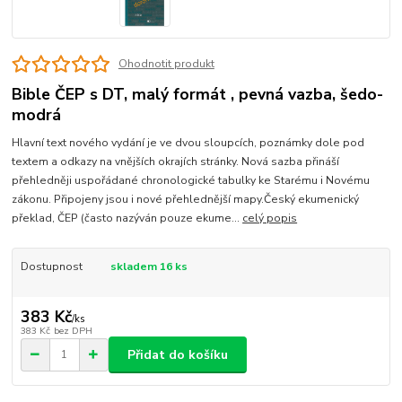
Ohodnotit produkt
Bible ČEP s DT, malý formát , pevná vazba, šedo-
modrá
Hlavní text nového vydání je ve dvou sloupcích, poznámky dole pod
textem a odkazy na vnějších okrajích stránky. Nová sazba přináší
přehledněji uspořádané chronologické tabulky ke Starému i Novému
zákonu. Připojeny jsou i nové přehlednější mapy.Český ekumenický
překlad, ČEP (často nazýván pouze ekume...
celý popis
Dostupnost
skladem 16 ks
383 Kč
/
ks
383 Kč
bez DPH
Přidat do košíku