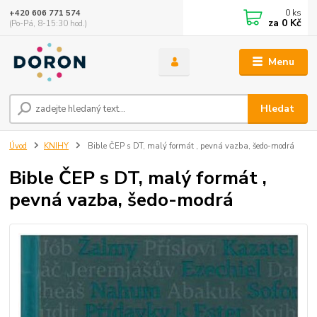
0
ks
+420 606 771 574
za
0 Kč
(Po-Pá, 8-15:30 hod.)
Menu
Hledat
Úvod
KNIHY
Bible ČEP s DT, malý formát , pevná vazba, šedo-modrá
Bible ČEP s DT, malý formát ,
pevná vazba, šedo-modrá