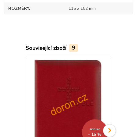
ROZMĚRY
115 x 152 mm
Související zboží
9
690 Kč
- 15 %