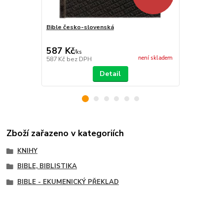
Bible česko-slovenská
Jubilejní Bib
587 Kč
2 363 Kč
/
ks
není skladem
587 Kč
bez DPH
2 363 Kč
bez
Detail
Zboží zařazeno v kategoriích
KNIHY
BIBLE, BIBLISTIKA
BIBLE - EKUMENICKÝ PŘEKLAD