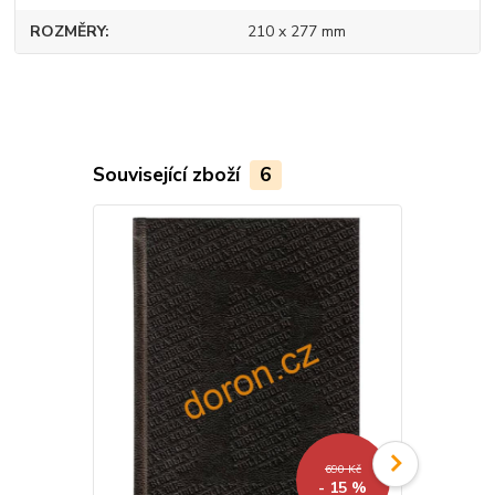
ROZMĚRY
210 x 277 mm
Související zboží
6
690 Kč
- 15 %