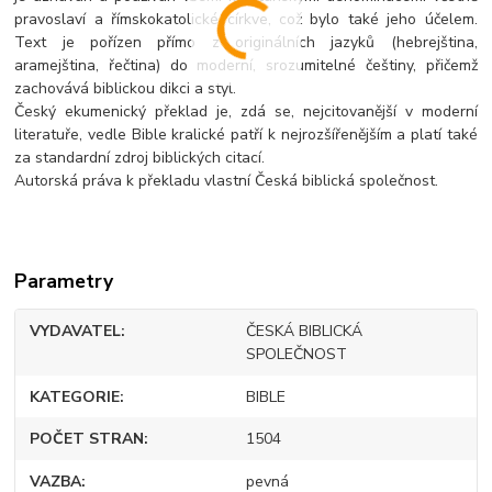
pravoslaví a římskokatolické církve, což bylo také jeho účelem.
Text je pořízen přímo z originálních jazyků (hebrejština,
aramejština, řečtina) do moderní, srozumitelné češtiny, přičemž
zachovává biblickou dikci a styl.
Český ekumenický překlad je, zdá se, nejcitovanější v moderní
literatuře, vedle Bible kralické patří k nejrozšířenějším a platí také
za standardní zdroj biblických citací.
Autorská práva k překladu vlastní Česká biblická společnost.
Parametry
VYDAVATEL
ČESKÁ BIBLICKÁ
SPOLEČNOST
KATEGORIE
BIBLE
POČET STRAN
1504
VAZBA
pevná