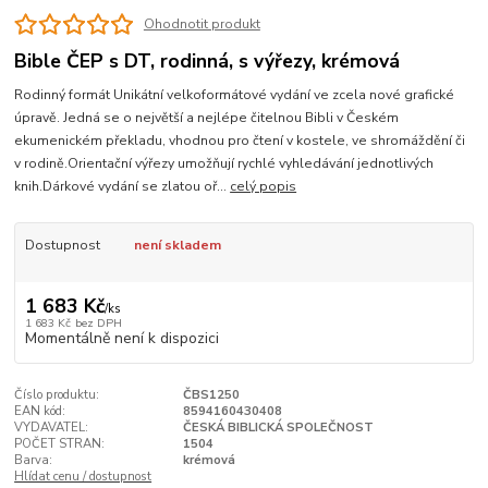
Ohodnotit produkt
Bible ČEP s DT, rodinná, s výřezy, krémová
Rodinný formát Unikátní velkoformátové vydání ve zcela nové grafické
úpravě. Jedná se o největší a nejlépe čitelnou Bibli v Českém
ekumenickém překladu, vhodnou pro čtení v kostele, ve shromáždění či
v rodině.Orientační výřezy umožňují rychlé vyhledávání jednotlivých
knih.Dárkové vydání se zlatou oř...
celý popis
Dostupnost
není skladem
1 683 Kč
/
ks
1 683 Kč
bez DPH
Momentálně není k dispozici
Číslo produktu:
ČBS1250
EAN kód:
8594160430408
VYDAVATEL:
ČESKÁ BIBLICKÁ SPOLEČNOST
POČET STRAN:
1504
Barva:
krémová
Hlídat cenu / dostupnost