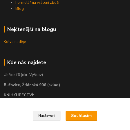
Formulář na vrácení zboží
Blog
Nejčtenější na blogu
Kotva naděje
Kde nás najdete
Uhřice 76 (okr. Vyškov)
Bučovice, Ždánská 906 (sklad)
KNIHKUPECTVÍ:
České Budějovice, U Černé věže 71/4
Uherské Hradiště, Mariánské náměstí 200
Souhlasím
Nastavení
Uherský Brod, Mariánské náměstí 13