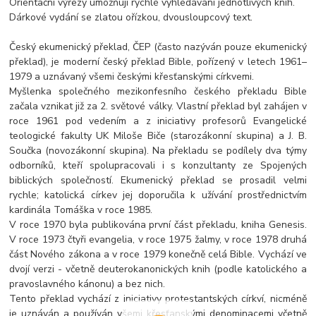
Orientační výřezy umožňují rychlé vyhledávání jednotlivých knih.
Dárkové vydání se zlatou ořízkou, dvousloupcový text.
Český ekumenický překlad, ČEP (často nazýván pouze ekumenický
překlad), je moderní český překlad Bible, pořízený v letech 1961–
1979 a uznávaný všemi českými křesťanskými církvemi.
Myšlenka společného mezikonfesního českého překladu Bible
začala vznikat již za 2. světové války. Vlastní překlad byl zahájen v
roce 1961 pod vedením a z iniciativy profesorů Evangelické
teologické fakulty UK Miloše Biče (starozákonní skupina) a J. B.
Součka (novozákonní skupina). Na překladu se podílely dva týmy
odborníků, kteří spolupracovali i s konzultanty ze Spojených
biblických společností. Ekumenický překlad se prosadil velmi
rychle; katolická církev jej doporučila k užívání prostřednictvím
kardinála Tomáška v roce 1985.
V roce 1970 byla publikována první část překladu, kniha Genesis.
V roce 1973 čtyři evangelia, v roce 1975 žalmy, v roce 1978 druhá
část Nového zákona a v roce 1979 konečně celá Bible. Vychází ve
dvojí verzi - včetně deuterokanonických knih (podle katolického a
pravoslavného kánonu) a bez nich.
Tento překlad vychází z iniciativy protestantských církví, nicméně
je uznáván a používán všemi křesťanskými denominacemi včetně