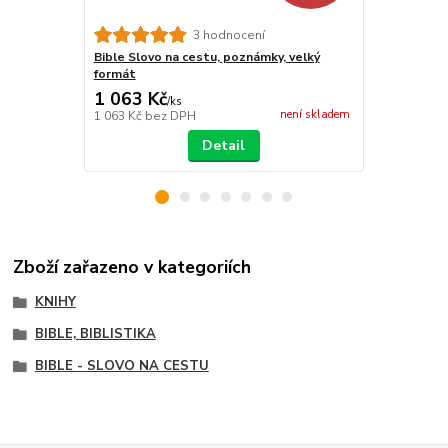
Bible Slovo 
3 hodnocení
formát, luxu
Bible Slovo na cestu, poznámky, velký
formát
1 063 Kč
1 683 Kč
/
ks
není skladem
1 063 Kč
bez DPH
1 683 Kč
bez
Detail
Zboží zařazeno v kategoriích
KNIHY
BIBLE, BIBLISTIKA
BIBLE - SLOVO NA CESTU