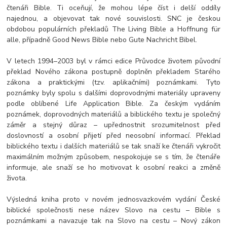
čtenáři Bible. Ti oceňují, že mohou lépe číst i delší oddíly
najednou, a objevovat tak nové souvislosti. SNC je českou
obdobou populárních překladů The Living Bible a Hoffnung für
alle, případně Good News Bible nebo Gute Nachricht Bibel.
V letech 1994–2003 byl v rámci edice Průvodce životem původní
překlad Nového zákona postupně doplněn překladem Starého
zákona a praktickými (tzv. aplikačními) poznámkami. Tyto
poznámky byly spolu s dalšími doprovodnými materiály upraveny
podle oblíbené Life Application Bible. Za českým vydáním
poznámek, doprovodných materiálů a biblického textu je společný
záměr a stejný důraz – upřednostnit srozumitelnost před
doslovností a osobní přijetí před neosobní informací. Překlad
biblického textu i dalších materiálů se tak snaží ke čtenáři vykročit
maximálním možným způsobem, nespokojuje se s tím, že čtenáře
informuje, ale snaží se ho motivovat k osobní reakci a změně
života.
Výsledná kniha proto v novém jednosvazkovém vydání České
biblické společnosti nese název Slovo na cestu – Bible s
poznámkami a navazuje tak na Slovo na cestu – Nový zákon