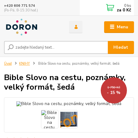
0
ks
+420 606 771 574
za
0 Kč
(Po-Pá, 8-15:30 hod.)
Menu
Hledat
Úvod
KNIHY
Bible Slovo na cestu, poznámky, velký formát, šedá
Bible Slovo na cestu, poznámky,
velký formát, šedá
1 750 Kč
- 15 %