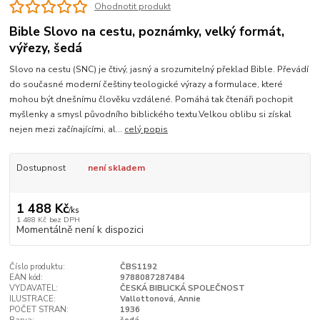
Ohodnotit produkt
Bible Slovo na cestu, poznámky, velký formát,
výřezy, šedá
Slovo na cestu (SNC) je čtivý, jasný a srozumitelný překlad Bible. Převádí
do současné moderní češtiny teologické výrazy a formulace, které
mohou být dnešnímu člověku vzdálené. Pomáhá tak čtenáři pochopit
myšlenky a smysl původního biblického textu.Velkou oblibu si získal
nejen mezi začínajícími, al...
celý popis
Dostupnost
není skladem
1 488 Kč
/
ks
1 488 Kč
bez DPH
Momentálně není k dispozici
Číslo produktu:
ČBS1192
EAN kód:
9788087287484
VYDAVATEL:
ČESKÁ BIBLICKÁ SPOLEČNOST
ILUSTRACE:
Vallottonová, Annie
POČET STRAN:
1936