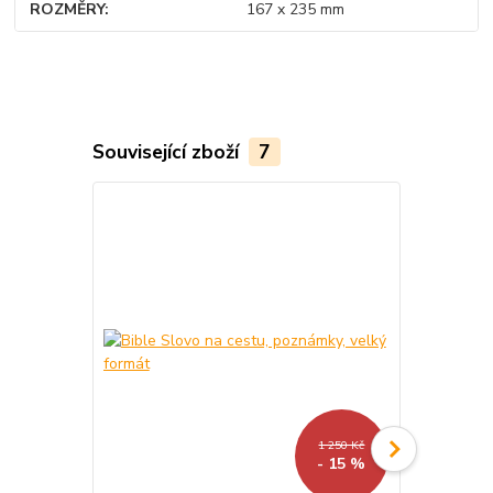
ROZMĚRY
167 x 235 mm
Související zboží
7
1 250 Kč
- 15 %