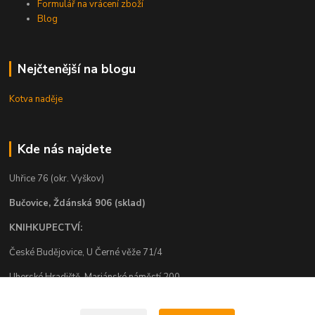
Formulář na vrácení zboží
Blog
Nejčtenější na blogu
Kotva naděje
Kde nás najdete
Uhřice 76 (okr. Vyškov)
Bučovice, Ždánská 906 (sklad)
KNIHKUPECTVÍ:
České Budějovice, U Černé věže 71/4
Uherské Hradiště, Mariánské náměstí 200
Uherský Brod, Mariánské náměstí 13