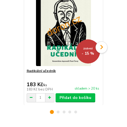
215 Kč
- 15 %
Radikální učedník
Evangelium
183 Kč
296 Kč
/
ks
/
ks
skladem > 20 ks
183 Kč
bez DPH
296 Kč
bez 
Přidat do košíku