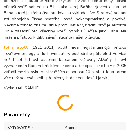
podřízení se autoritě Bible v myšlení i životě. Tento malý spisek
přináší svěží pohled na Bibli jako zdroj Božího zjevení a dar od
Boha, který je třeba číst, studovat a vykládat. Ve Stottově podání
zní obhajoba Písma svatého jasně, nekompromisně a poctivě.
Nechme tohoto znalce Bible promluvit a vysvětlit, proč je autorita
Bible zásadní pro všechny, kteří vyznávají Ježíše jako Pána. Na
našem přístupu k Bibli závisí integrita našeho života.
John Stott
(1921–2011) patřil mezi nejvýznamnější britské
i světové teology a duchovní autory posledního půlstoletí. Po více
než třicet let byl osobním kaplanem královny Alžběty II., byl
vyznamenán Řádem britského impéria a časopis Time ho v r. 2005
zařadil mezi stovku nejvlivnějších osobností 20. století. Je autorem
více než padesáti knih, přeložených do sedmdesáti jazyků.
Vydavatel: SAMUEL
Parametry
VYDAVATEL
Samuel