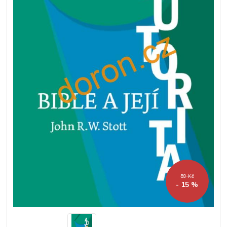
59 Kč
- 15 %