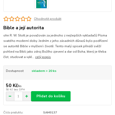
Ohodnotit produkt
Bible a její autorita
ohn R. W. Stott je považován za jednoho z nejlepších vykladačů Písma
svatého moderní doby. Jedním z jeho zásadních důrazů bylo podřízení
se autoritě Bible v myšlení i životě. Tento malý spisek přináší svěží
pohled na Bibli jako zdroj Božího zjevení a dar od Boha, který je třeba
číst, studovat a vykl...
celý popis
Dostupnost
skladem > 20 ks
50 Kč
/
ks
50 Kč
bez DPH
Přidat do košíku
Číslo produktu:
SAM0137