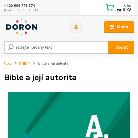
0
ks
+420 606 771 574
za
0 Kč
(Po-Pá, 8-15:30 hod.)
Menu
Hledat
Úvod
KNIHY
Bible a její autorita
Bible a její autorita