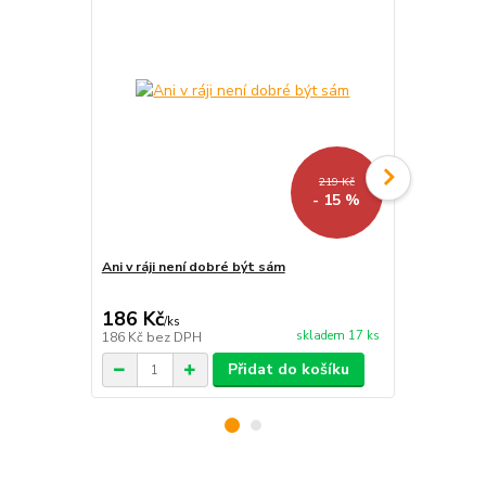
219 Kč
- 15 %
Ani v ráji není dobré být sám
Edice Ze sr
186 Kč
500 Kč
/
ks
/
ks
skladem 17 ks
186 Kč
bez DPH
500 Kč
bez 
Přidat do košíku