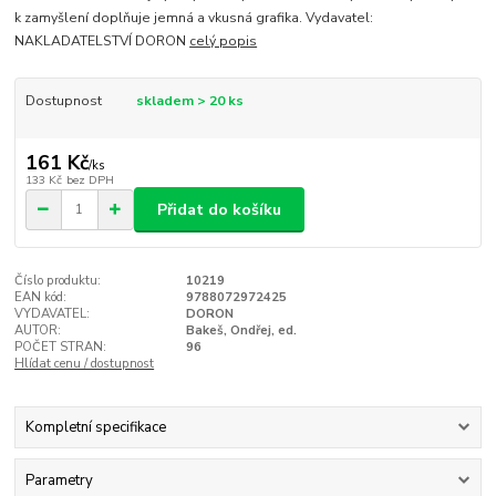
k zamyšlení doplňuje jemná a vkusná grafika. Vydavatel:
NAKLADATELSTVÍ DORON
celý popis
Dostupnost
skladem > 20 ks
161 Kč
/
ks
133 Kč
bez DPH
Přidat do košíku
Číslo produktu:
10219
EAN kód:
9788072972425
VYDAVATEL:
DORON
AUTOR:
Bakeš, Ondřej, ed.
POČET STRAN:
96
Hlídat cenu / dostupnost
Kompletní specifikace
Parametry