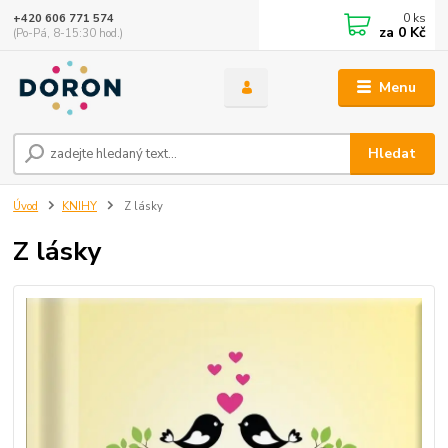
0
ks
+420 606 771 574
za
0 Kč
(Po-Pá, 8-15:30 hod.)
Menu
Hledat
Úvod
KNIHY
Z lásky
Z lásky