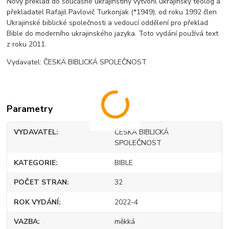
Nový překlad do současné ukrajinštiny vytvořil ukrajinský teolog a
překladatel Rafajil Pavlovič Turkonjak (*1949), od roku 1992 člen
Ukrajinské biblické společnosti a vedoucí oddělení pro překlad
Bible do moderního ukrajinského jazyka. Toto vydání používá text
z roku 2011.
Vydavatel: ČESKÁ BIBLICKÁ SPOLEČNOST
Parametry
VYDAVATEL
ČESKÁ BIBLICKÁ
SPOLEČNOST
KATEGORIE
BIBLE
POČET STRAN
32
ROK VYDÁNÍ
2022-4
VAZBA
měkká