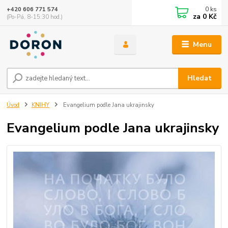
0
ks
+420 606 771 574
za
0 Kč
(Po-Pá, 8-15:30 hod.)
Menu
Hledat
Úvod
KNIHY
Evangelium podle Jana ukrajinsky
Evangelium podle Jana ukrajinsky