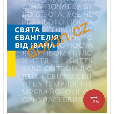
18 Kč
- 17 %