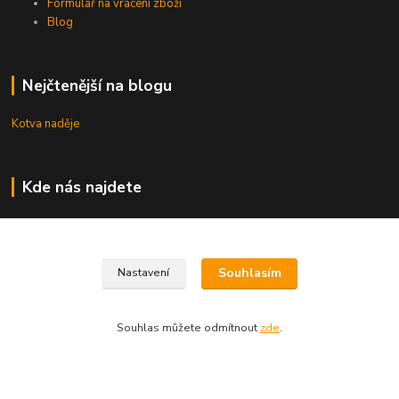
Formulář na vrácení zboží
Blog
Nejčtenější na blogu
Kotva naděje
Kde nás najdete
Uhřice 76 (okr. Vyškov)
Bučovice, Ždánská 906 (sklad)
Souhlasím
Nastavení
KNIHKUPECTVÍ:
České Budějovice, U Černé věže 71/4
Souhlas můžete odmítnout
zde
.
Uherské Hradiště, Mariánské náměstí 200
Uherský Brod, Mariánské náměstí 13