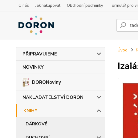
O nás
Jak nakupovat
Obchodní podmínky
Formulář pro vr
Úvod
PŘIPRAVUJEME
Izai
NOVINKY
DORONoviny
NAKLADATELSTVÍ DORON
KNIHY
DÁRKOVÉ
DUCHOVNÍ