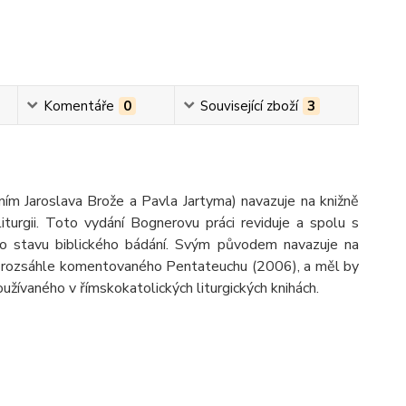
Komentáře
0
Související zboží
3
ím Jaroslava Brože a Pavla Jartyma) navazuje na knižně
turgii. Toto vydání Bognerovu práci reviduje a spolu s
ího stavu biblického bádání. Svým původem navazuje na
ě rozsáhle komentovaného Pentateuchu (2006), a měl by
žívaného v římskokatolických liturgických knihách.