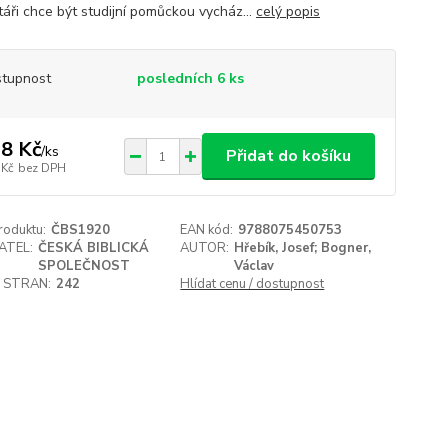
áři chce být studijní pomůckou vycház...
celý popis
tupnost
posledních 6 ks
8 Kč
/
ks
Přidat do košíku
 Kč
bez DPH
roduktu:
ČBS1920
EAN kód:
9788075450753
ATEL:
ČESKÁ BIBLICKÁ
AUTOR:
Hřebík, Josef; Bogner,
SPOLEČNOST
Václav
 STRAN:
242
Hlídat cenu / dostupnost