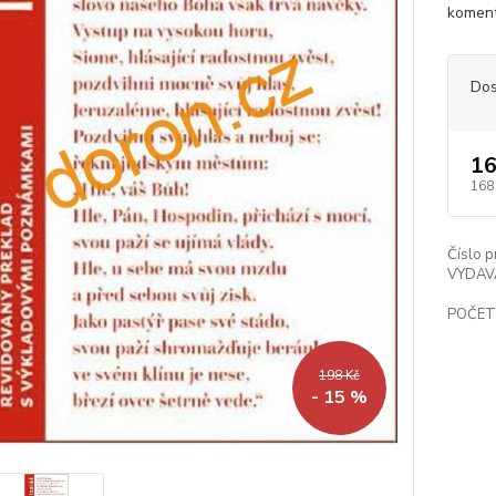
koment
Dos
16
168
Číslo p
VYDAV
POČET
198 Kč
- 15 %