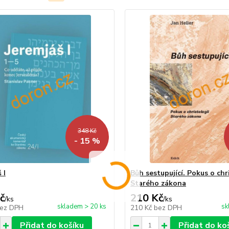
348 Kč
- 15 %
 I
Bůh sestupující. Pokus o chr
Starého zákona
č
210 Kč
/
ks
/
ks
skladem > 20 ks
sk
ez DPH
210 Kč
bez DPH
Přidat do košíku
Přidat do ko