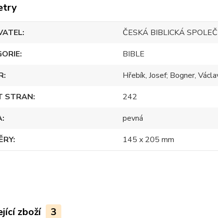
etry
VATEL
ČESKÁ BIBLICKÁ SPOLE
GORIE
BIBLE
R
Hřebík, Josef; Bogner, Václa
T STRAN
242
A
pevná
ĚRY
145 x 205 mm
jící zboží
3