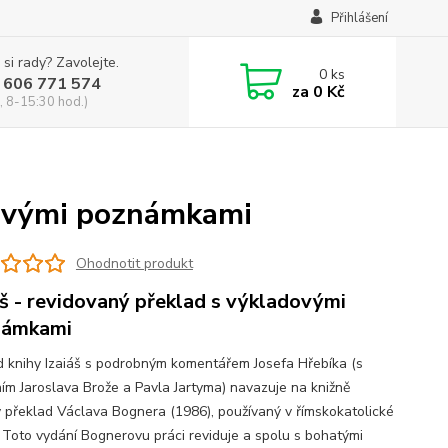
Přihlášení
 si rady? Zavolejte.
0
ks
 606 771 574
za
0 Kč
, 8-15:30 hod.)
adovými poznámkami
Ohodnotit produkt
áš - revidovaný překlad s výkladovými
námkami
d knihy Izaiáš s podrobným komentářem Josefa Hřebíka (s
ním Jaroslava Brože a Pavla Jartyma) navazuje na knižně
 překlad Václava Bognera (1986), používaný v římskokatolické
i. Toto vydání Bognerovu práci reviduje a spolu s bohatými