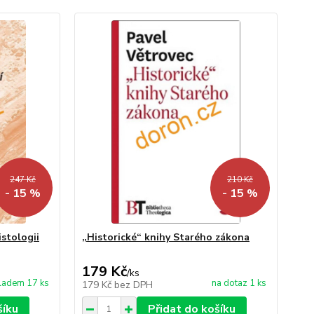
247 Kč
210 Kč
- 15 %
- 15 %
istologii
„Historické“ knihy Starého zákona
179 Kč
/
ks
ladem 17 ks
na dotaz 1 ks
179 Kč
bez DPH
šíku
Přidat do košíku