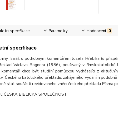
etní specifikace
Parametry
Hodnocení
0
tní specifikace
knihy Izaiáš s podrobným komentářem Josefa Hřebíka (s přispěn
řeklad Václava Bognera (1986), používaný v římskokatolické li
 komentáři chce být studijní pomůckou vycházející z aktuáln
tzv. Českého katolického překladu, zahájeného vydáním podobn
ně stát součástí revidovaného znění českého překladu Písma pou
el: ČESKÁ BIBLICKÁ SPOLEČNOST