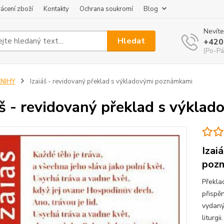
ácení zboží
Kontakty
Ochrana soukromí
Blog
Nevíte
Hledat
+420
(Po-Pá
KNIHY
Izaiáš - revidovaný překlad s výkladovými poznámkami
áš - revidovaný překlad s výkl
Izai
poz
Překla
přispě
vydaný
liturgi