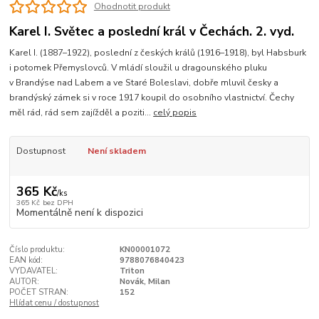
Ohodnotit produkt
Karel I. Světec a poslední král v Čechách. 2. vyd.
Karel I. (1887–1922), poslední z českých králů (1916–1918), byl Habsburk
i potomek Přemyslovců. V mládí sloužil u dragounského pluku
v Brandýse nad Labem a ve Staré Boleslavi, dobře mluvil česky a
brandýský zámek si v roce 1917 koupil do osobního vlastnictví. Čechy
měl rád, rád sem zajížděl a poziti...
celý popis
Dostupnost
Není skladem
365 Kč
/
ks
365 Kč
bez DPH
Momentálně není k dispozici
Číslo produktu:
KN00001072
EAN kód:
9788076840423
VYDAVATEL:
Triton
AUTOR:
Novák, Milan
POČET STRAN:
152
Hlídat cenu / dostupnost