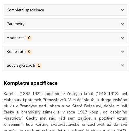
Kompletní specifikace
Parametry
Hodnocení
0
Komentáře
0
Související zboží
1
Kompletní specifikace
Karel I. (1887–1922), poslední z českých králů (1916–1918), byl
Habsburk i potomek Přemyslovců. V mládí sloužil u dragounského
pluku v Brandýse nad Labem a ve Staré Boleslavi, dobře mluvil
česky a brandýský zámek si v roce 1917 koupil do osobního
vlastnictví. Čechy měl rád, rád sem zajížděl a pozitivní vztah
k zemím i lidu Koruny svatováclavské si zachoval až do své
předčasné smrti ve vyhnanství na ostrově Madeira v roce 1922.