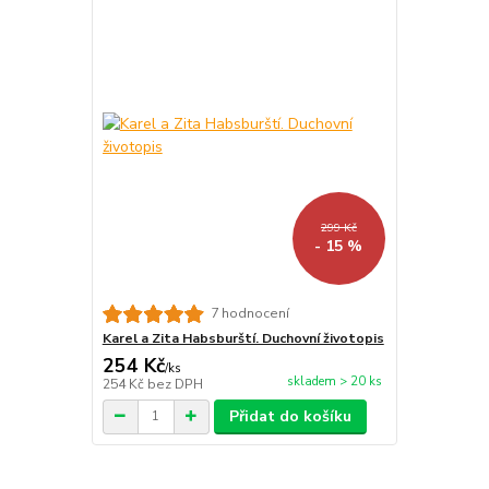
299 Kč
- 15 %
7 hodnocení
Karel a Zita Habsburští. Duchovní životopis
254 Kč
/
ks
skladem > 20 ks
254 Kč
bez DPH
Přidat do košíku