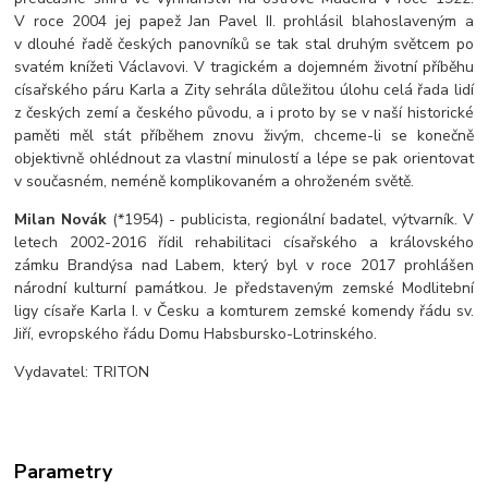
V roce 2004 jej papež Jan Pavel II. prohlásil blahoslaveným a
v dlouhé řadě českých panovníků se tak stal druhým světcem po
svatém knížeti Václavovi. V tragickém a dojemném životní příběhu
císařského páru Karla a Zity sehrála důležitou úlohu celá řada lidí
z českých zemí a českého původu, a i proto by se v naší historické
paměti měl stát příběhem znovu živým, chceme-li se konečně
objektivně ohlédnout za vlastní minulostí a lépe se pak orientovat
v současném, neméně komplikovaném a ohroženém světě.
Milan Novák
(*1954) - publicista, regionální badatel, výtvarník. V
letech 2002-2016 řídil rehabilitaci císařského a královského
zámku Brandýsa nad Labem, který byl v roce 2017 prohlášen
národní kulturní památkou. Je představeným zemské Modlitební
ligy císaře Karla I. v Česku a komturem zemské komendy řádu sv.
Jiří, evropského řádu Domu Habsbursko-Lotrinského.
Vydavatel: TRITON
Parametry