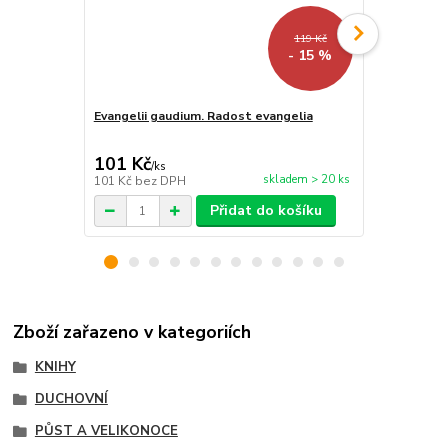
119 Kč
- 15 %
Evangelii gaudium. Radost evangelia
Via crucis
101 Kč
76 Kč
/
ks
/
ks
skladem > 20 ks
101 Kč
bez DPH
76 Kč
bez D
Přidat do košíku
Zboží zařazeno v kategoriích
KNIHY
DUCHOVNÍ
PŮST A VELIKONOCE