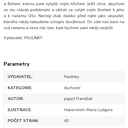
a Bohem, kterou jsme vytyčili svým hříchem. Ježíš chce, abychom
se mu stávali podobnými a ubírali se celým svým životem k jeho
a k našemu Otci. Nestojí však daleko před námi jako ukazatel,
kterého nikdy nebudeme schopni dosáhnout. On sám nás bere na
svá ramena a nese nás tam, kam bychom sami nikdy nedošli.
Vydavatel: PAULÍNKY
Parametry
VYDAVATEL
Paulínky
KATEGORIE
duchovní
AUTOR
papež František
ILUSTRACE
Haberstroh, Maria Ludgera
POČET STRAN
40