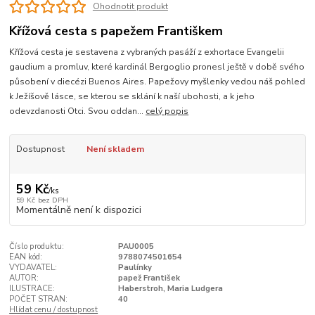
Ohodnotit produkt
Křížová cesta s papežem Františkem
Křížová cesta je sestavena z vybraných pasáží z exhortace Evangelii
gaudium a promluv, které kardinál Bergoglio pronesl ještě v době svého
působení v diecézi Buenos Aires. Papežovy myšlenky vedou náš pohled
k Ježíšově lásce, se kterou se sklání k naší ubohosti, a k jeho
odevzdanosti Otci. Svou oddan...
celý popis
Dostupnost
Není skladem
59 Kč
/
ks
59 Kč
bez DPH
Momentálně není k dispozici
Číslo produktu:
PAU0005
EAN kód:
9788074501654
VYDAVATEL:
Paulínky
AUTOR:
papež František
ILUSTRACE:
Haberstroh, Maria Ludgera
POČET STRAN:
40
Hlídat cenu / dostupnost