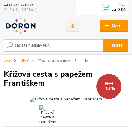
0
ks
+420 606 771 574
za
0 Kč
(Po-Pá, 8-15:30 hod.)
Menu
Hledat
Úvod
KNIHY
Křížová cesta s papežem Františkem
Křížová cesta s papežem
Františkem
69 Kč
- 14 %