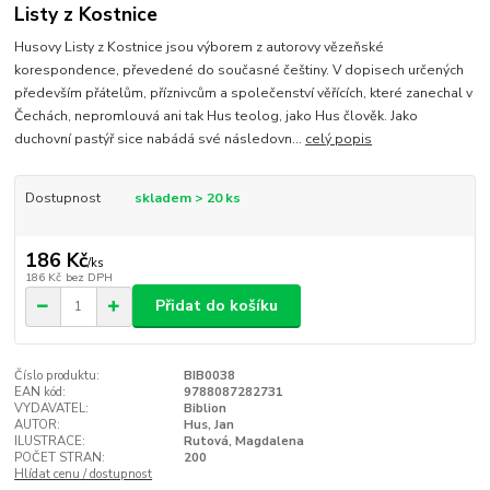
Listy z Kostnice
Husovy Listy z Kostnice jsou výborem z autorovy vězeňské
korespondence, převedené do současné češtiny. V dopisech určených
především přátelům, příznivcům a společenství věřících, které zanechal v
Čechách, nepromlouvá ani tak Hus teolog, jako Hus člověk. Jako
duchovní pastýř sice nabádá své následovn...
celý popis
Dostupnost
skladem > 20 ks
186 Kč
/
ks
186 Kč
bez DPH
Přidat do košíku
Číslo produktu:
BIB0038
EAN kód:
9788087282731
VYDAVATEL:
Biblion
AUTOR:
Hus, Jan
ILUSTRACE:
Rutová, Magdalena
POČET STRAN:
200
Hlídat cenu / dostupnost