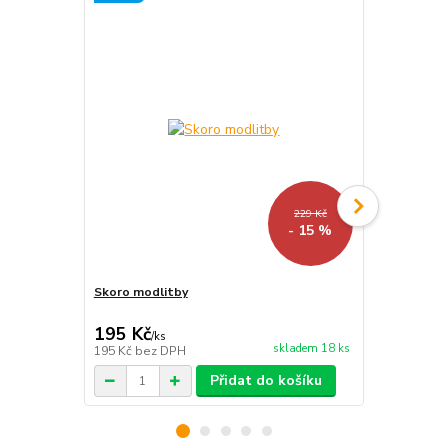
229 Kč
- 15 %
Skoro modlitby
Radikální uč
195 Kč
183 Kč
/
ks
/
ks
skladem 18 ks
195 Kč
bez DPH
183 Kč
bez 
Přidat do košíku