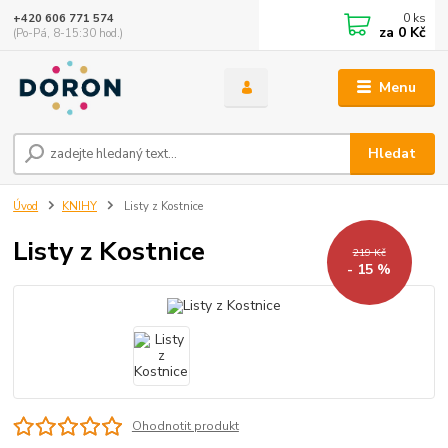
0
ks
+420 606 771 574
za
0 Kč
(Po-Pá, 8-15:30 hod.)
Menu
Hledat
Úvod
KNIHY
Listy z Kostnice
Listy z Kostnice
219 Kč
- 15 %
Ohodnotit produkt