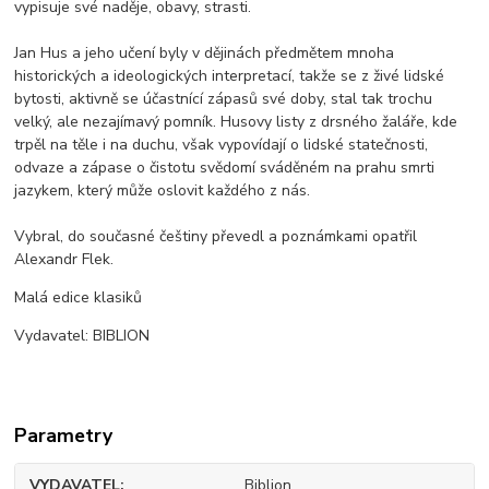
vypisuje své naděje, obavy, strasti.
Jan Hus a jeho učení byly v dějinách předmětem mnoha
historických a ideologických interpretací, takže se z živé lidské
bytosti, aktivně se účastnící zápasů své doby, stal tak trochu
velký, ale nezajímavý pomník. Husovy listy z drsného žaláře, kde
trpěl na těle i na duchu, však vypovídají o lidské statečnosti,
odvaze a zápase o čistotu svědomí sváděném na prahu smrti
jazykem, který může oslovit každého z nás.
Vybral, do současné češtiny převedl a poznámkami opatřil
Alexandr Flek.
Malá edice klasiků
Vydavatel: BIBLION
Parametry
VYDAVATEL
Biblion