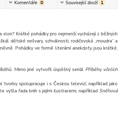
Komentáře
0
Související zboží
1
a slon? Krátké pohádky pro nejmenší vycházejí z běžných
paškál dětské nešvary, schválnosti, rodičovská „moudra“ a
měvně. Pohádky ve formě literární anekdoty jsou krátké,
běhů. Mimo jiné vytvořil úspěšný seriál
Příběhy včelích
í tvorby spolupracuje i s Českou televizí, například jako
le vyšla řada knih s jejími ilustracemi, například
Sněhová