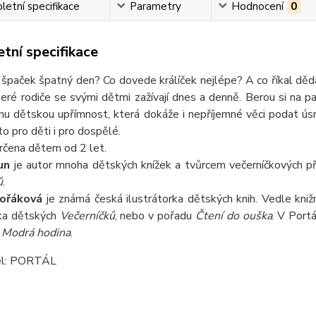
etní specifikace
Parametry
Hodnocení
0
tní specifikace
špaček špatný den? Co dovede králíček nejlépe? A co říkal děd
které rodiče se svými dětmi zažívají dnes a denně. Berou si na 
hu dětskou upřímnost, která dokáže i nepříjemné věci podat ús
to pro děti i pro dospělé.
určena dětem od 2 let.
un
je autor mnoha dětských knížek a tvůrcem večerníčkových pří
ů
.
vořáková
je známá česká ilustrátorka dětských knih. Vedle knižn
ka dětských
Večerníčků
, nebo v pořadu
Čtení do ouška
. V Portá
o
Modrá hodina
.
el: PORTÁL