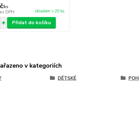
č
/
ks
skladem > 20 ks
ez DPH
Přidat do košíku
zařazeno v kategoriích
Y
DĚTSKÉ
POH