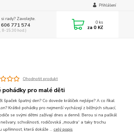
Přihlášení
 si rady? Zavolejte.
0
ks
 606 771 574
za
0 Kč
, 8-15:30 hod.)
Ohodnotit produkt
 pohádky pro malé děti
ěl špaček špatný den? Co dovede králíček nejlépe? A co říkal
lon? Krátké pohádky pro nejmenší vycházejí z běžných situací,
rodiče se svými dětmi zažívají dnes a denně. Berou si na paškál
 nešvary, schválnosti, rodičovská „moudra“ a taky trochu
u upřímnost, která dokáže ...
celý popis