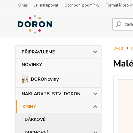
O nás
Jak nakupovat
Obchodní podmínky
Formulář pro vr
Úvod
PŘIPRAVUJEME
Malé
NOVINKY
DORONoviny
NAKLADATELSTVÍ DORON
KNIHY
DÁRKOVÉ
DUCHOVNÍ