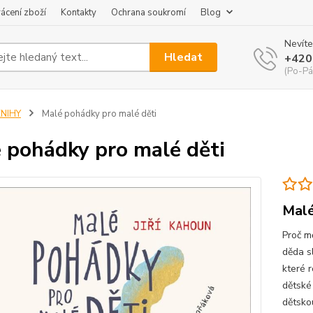
ácení zboží
Kontakty
Ochrana soukromí
Blog
Nevíte
Hledat
+420
(Po-Pá
KNIHY
Malé pohádky pro malé děti
 pohádky pro malé děti
Malé
Proč m
děda s
které 
dětské
dětsko