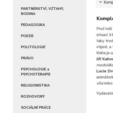
Kompl
PARTNERSTVÍ, VZTAHY,
RODINA
Komple
PEDAGOGIKA
Proč měl 
situací, 
POEZIE
taky troc
vtipné, a 
POLITOLOGIE
Kniha je 
PRÁVO
Jiří Kaho
medvídk
PSYCHOLOGIE a
Lucie D
PSYCHOTERAPIE
animátor
víla
neb
RELIGIONISTIKA
Vydavat
ROZHOVORY
SOCIÁLNÍ PRÁCE