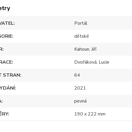
etry
VATEL
Portál
GORIE
dětské
R
Kahoun, Jiří
RACE
Dvořáková, Lucie
T STRAN
64
YDÁNÍ
2021
A
pevná
ĚRY
190 x 222 mm