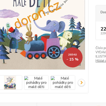
Dos
22
229
Číslo p
VYDAV
269 Kč
ILUST
- 15 %
Hlídat 