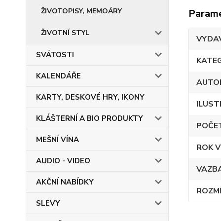
ŽIVOTOPISY, MEMOÁRY
Param
ŽIVOTNÍ STYL
VYDA
SVÁTOSTI
KATE
KALENDÁŘE
AUTO
KARTY, DESKOVÉ HRY, IKONY
ILUST
KLÁŠTERNÍ A BIO PRODUKTY
POČE
MEŠNÍ VÍNA
ROK V
AUDIO - VIDEO
VAZB
AKČNÍ NABÍDKY
ROZM
SLEVY