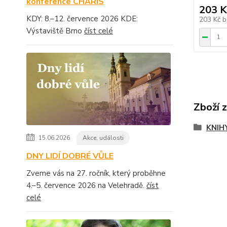
konference CHARIS
203 K
KDY: 8.–12. července 2026 KDE:
203 Kč
b
Výstaviště Brno
číst celé
Zboží 
KNIH
15.06.2026
Akce, události
DNY LIDÍ DOBRÉ VŮLE
Zveme vás na 27. ročník, který proběhne
4.–5. července 2026 na Velehradě.
číst
celé