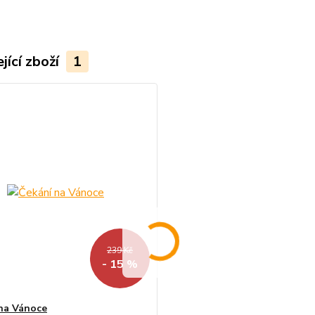
jící zboží
1
239 Kč
- 15 %
na Vánoce