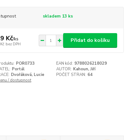
tupnost
skladem 13 ks
9 Kč
/
ks
Přidat do košíku
 Kč
bez DPH
roduktu:
POR0733
EAN kód:
9788026218029
ATEL:
Portál
AUTOR:
Kahoun, Jiří
RACE:
Dvořáková, Lucie
POČET STRAN:
64
cenu / dostupnost