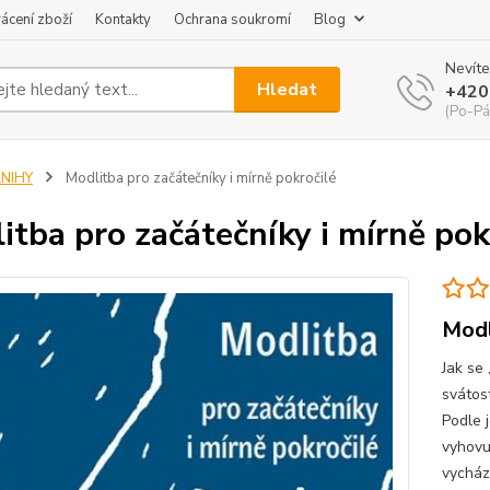
ácení zboží
Kontakty
Ochrana soukromí
Blog
Nevíte
Hledat
+420
(Po-Pá
KNIHY
Modlitba pro začátečníky i mírně pokročilé
itba pro začátečníky i mírně pok
Modl
Jak se 
svátos
Podle 
vyhovu
vychází