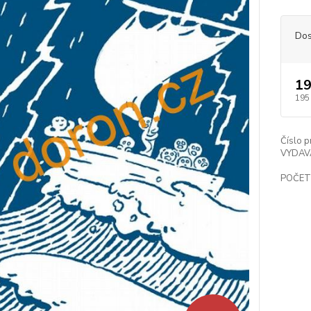
Dos
19
195
Číslo p
VYDAV
POČET