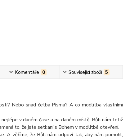
Komentáře
0
Související zboží
5
átosti? Nebo snad četba Písma? A co modlitba vlastními
e nejlépe v daném čase a na daném místě. Bůh nám totiž
znamená to, že jste setkání s Bohem v modlitbě otevření.
t se. A věříme, že Bůh nám odpoví tak, ab
y nám pomohl,