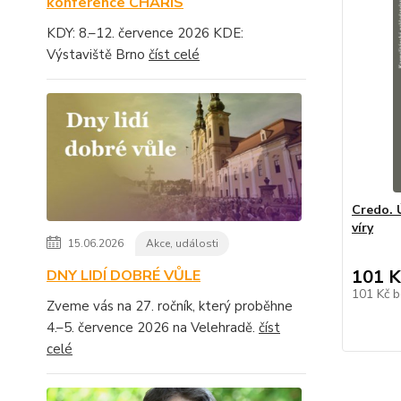
konference CHARIS
KDY: 8.–12. července 2026 KDE:
Výstaviště Brno
číst celé
Credo. 
víry
15.06.2026
Akce, události
101 K
DNY LIDÍ DOBRÉ VŮLE
101 Kč
b
Zveme vás na 27. ročník, který proběhne
4.–5. července 2026 na Velehradě.
číst
celé