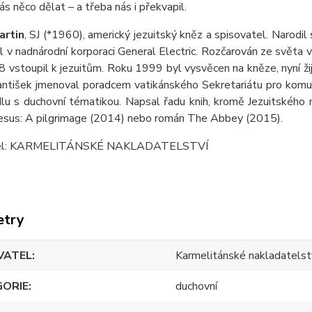
nás něco dělat – a třeba nás i překvapil.
artin
, SJ (*1960), americký jezuitský kněz a spisovatel. Narodil
l v nadnárodní korporaci General Electric. Rozčarován ze světa v
 vstoupil k jezuitům. Roku 1999 byl vysvěcen na kněze, nyní ži
antišek jmenoval poradcem vatikánského Sekretariátu pro komuni
dlu s duchovní tématikou. Napsal řadu knih, kromě Jezuitského n
Jesus: A pilgrimage (2014) nebo román The Abbey (2015).
el: KARMELITÁNSKÉ NAKLADATELSTVÍ
etry
VATEL
Karmelitánské nakladatelst
GORIE
duchovní