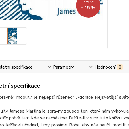
229 Kč
- 15 %
etní specifikace
Parametry
Hodnocení
0
tní specifikace
správně“ modlit? Je nejlepší růženec? Adorace Nejsvětější sv
zuity Jamese Martina je správný způsob ten, který nám vyhovuj
stříc právě tam, kde se nacházíme. Držíte-li v ruce tuto knížku, 
ko Ježíšovi učedníci, i my prosíme Boha, aby nás naučil modli