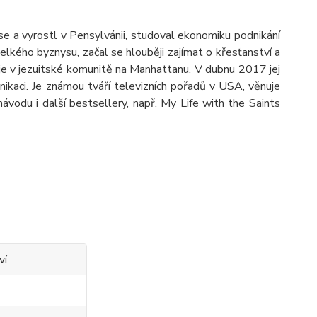
 se a vyrostl v Pensylvánii, studoval ekonomiku podnikání
elkého byznysu, začal se hlouběji zajímat o křesťanství a
je v jezuitské komunitě na Manhattanu. V dubnu 2017 jej
kaci. Je známou tváří televizních pořadů v USA, věnuje
ávodu i další bestsellery, např. My Life with the Saints
ví