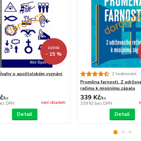
119 Kč
- 15 %
Úvahy o apoštolském vyznání
2 hodnocení
Proměna farnosti. Z udržov
režimu k misijnímu zápalu
č
339 Kč
/
ks
/
ks
není skladem
n
ez DPH
339 Kč
bez DPH
Detail
Detail