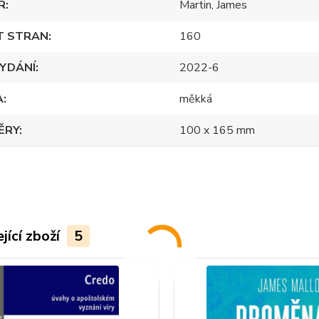
R
Martin, James
T STRAN
160
YDÁNÍ
2022-6
A
měkká
ĚRY
100 x 165 mm
jící zboží
5