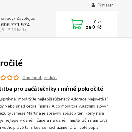
Přihlášení
 si rady? Zavolejte.
0
ks
 606 771 574
za
0 Kč
, 8-15:30 hod.)
ročilé
Ohodnotit produkt
itba pro začátečníky i mírně pokročilé
„správně“ modlit? Je nejlepší růženec? Adorace Nejsvětější
ti? Nebo snad četba Písma? A co modlitba vlastními slovy?
jezuity Jamese Martina je správný způsob ten, který nám
je nejlépe v daném čase a na daném místě. Bůh nám totiž
 vstříc právě tam, kde se nacházíme. Drž...
celý popis