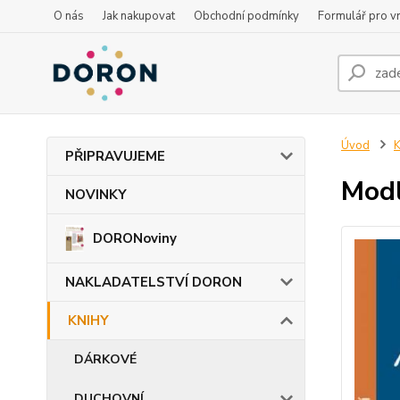
O nás
Jak nakupovat
Obchodní podmínky
Formulář pro vr
Úvod
PŘIPRAVUJEME
Modl
NOVINKY
DORONoviny
NAKLADATELSTVÍ DORON
KNIHY
DÁRKOVÉ
DUCHOVNÍ