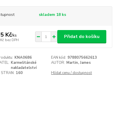
tupnost
skladem 18 ks
5 Kč
/
ks
Přidat do košíku
 Kč
bez DPH
roduktu:
KNA0686
EAN kód:
9788075662613
ATEL:
Karmelitánské
AUTOR:
Martin, James
nakladatelství
 STRAN:
160
Hlídat cenu / dostupnost