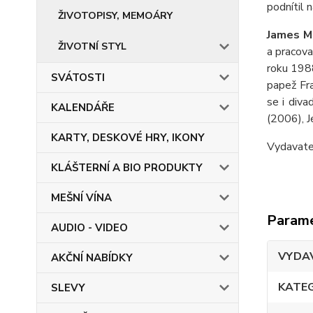
podnítil 
ŽIVOTOPISY, MEMOÁRY
James M
ŽIVOTNÍ STYL
a pracova
roku 1988
SVÁTOSTI
papež Fr
se i diva
KALENDÁŘE
(2006), 
KARTY, DESKOVÉ HRY, IKONY
Vydavat
KLÁŠTERNÍ A BIO PRODUKTY
MEŠNÍ VÍNA
Param
AUDIO - VIDEO
VYDA
AKČNÍ NABÍDKY
KATE
SLEVY