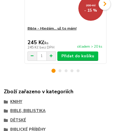
288 Kč
- 15 %
Bible - Hledám... už to mám!
Moje dětské
245 Kč
245 Kč
/
ks
/
ks
skladem > 20 ks
245 Kč
bez DPH
245 Kč
bez 
Přidat do košíku
Zboží zařazeno v kategoriích
KNIHY
BIBLE, BIBLISTIKA
DĚTSKÉ
BIBLICKÉ PŘÍBĚHY