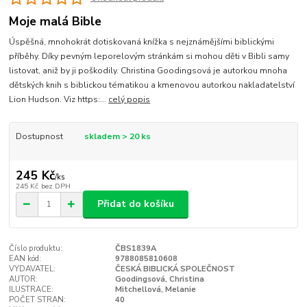
Moje malá Bible
Úspěšná, mnohokrát dotiskovaná knížka s nejznámějšími biblickými
příběhy. Díky pevným leporelovým stránkám si mohou děti v Bibli samy
listovat, aniž by ji poškodily. Christina Goodingsová je autorkou mnoha
dětských knih s biblickou tématikou a kmenovou autorkou nakladatelství
Lion Hudson. Viz https:...
celý popis
Dostupnost
skladem > 20 ks
245 Kč
/
ks
245 Kč
bez DPH
Přidat do košíku
Číslo produktu:
ČBS1839A
EAN kód:
9788085810608
VYDAVATEL:
ČESKÁ BIBLICKÁ SPOLEČNOST
AUTOR:
Goodingsová, Christina
ILUSTRACE:
Mitchellová, Melanie
POČET STRAN:
40