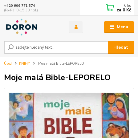
0
ks
+420 606 771 574
za
0 Kč
(Po-Pá, 8-15:30 hod.)
Menu
Hledat
Úvod
KNIHY
Moje malá Bible-LEPORELO
Moje malá Bible-LEPORELO