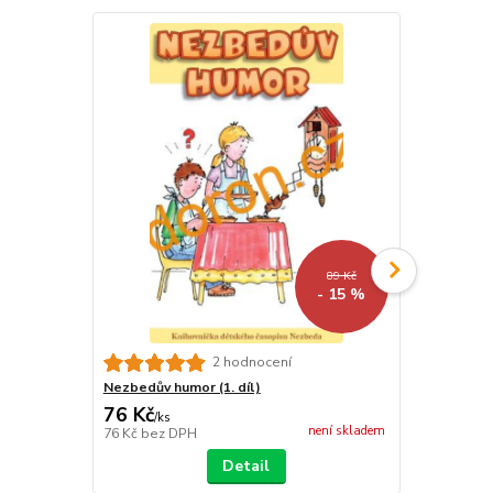
89 Kč
- 15 %
2 hodnocení
Nezbedův humor (1. díl)
Nezbedův hu
76 Kč
76 Kč
/
ks
/
ks
není skladem
76 Kč
bez DPH
76 Kč
bez D
Detail