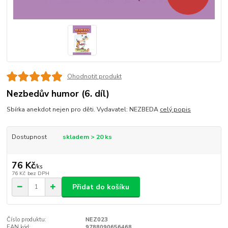
Ohodnotit produkt
Nezbedův humor (6. díl)
Sbírka anekdot nejen pro děti. Vydavatel: NEZBEDA
celý popis
Dostupnost
skladem > 20 ks
76 Kč
/
ks
76 Kč
bez DPH
Přidat do košíku
Číslo produktu:
NEZ023
EAN kód:
9788090656468