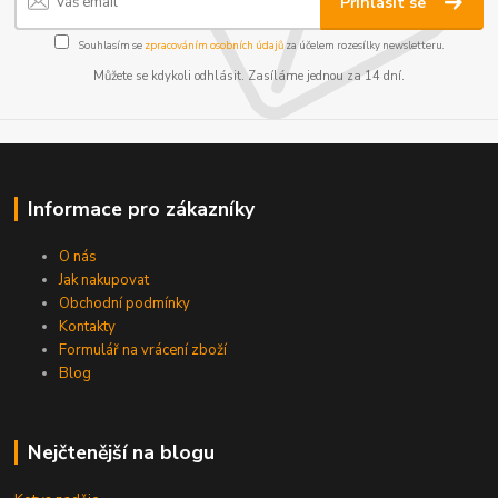
Přihlásit se
Souhlasím se
zpracováním osobních údajů
za účelem rozesílky newsletteru.
Můžete se kdykoli odhlásit. Zasíláme jednou za 14 dní.
Informace pro zákazníky
O nás
Jak nakupovat
Obchodní podmínky
Kontakty
Formulář na vrácení zboží
Blog
Nejčtenější na blogu