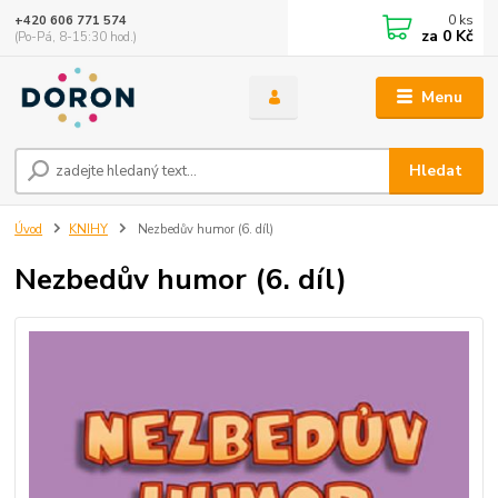
0
ks
+420 606 771 574
za
0 Kč
(Po-Pá, 8-15:30 hod.)
Menu
Hledat
Úvod
KNIHY
Nezbedův humor (6. díl)
Nezbedův humor (6. díl)