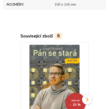
ROZMĚRY
100 x 145 mm
Související zboží
6
239 Kč
- 15 %