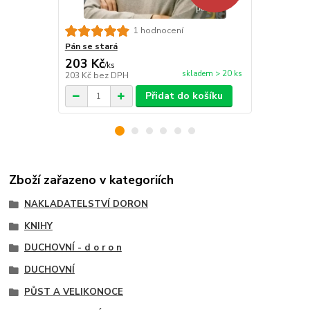
1 hodnocení
Pán se stará
Svátost smí
203 Kč
50 Kč
/
ks
/
ks
skladem > 20 ks
203 Kč
bez DPH
50 Kč
bez D
Přidat do košíku
Zboží zařazeno v kategoriích
NAKLADATELSTVÍ DORON
KNIHY
DUCHOVNÍ - d o r o n
DUCHOVNÍ
PŮST A VELIKONOCE