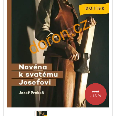
39 Kč
- 15 %