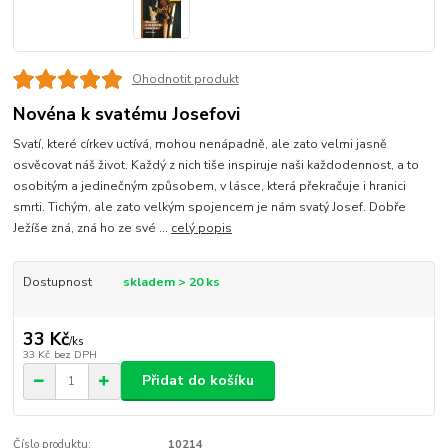
Ohodnotit produkt
Novéna k svatému Josefovi
Svatí, které církev uctívá, mohou nenápadně, ale zato velmi jasně
osvěcovat náš život. Každý z nich tiše inspiruje naši každodennost, a to
osobitým a jedinečným způsobem, v lásce, která překračuje i hranici
smrti. Tichým, ale zato velkým spojencem je nám svatý Josef. Dobře
Ježíše zná, zná ho ze své ...
celý popis
Dostupnost
skladem > 20 ks
33 Kč
/
ks
33 Kč
bez DPH
Přidat do košíku
Číslo produktu:
10214