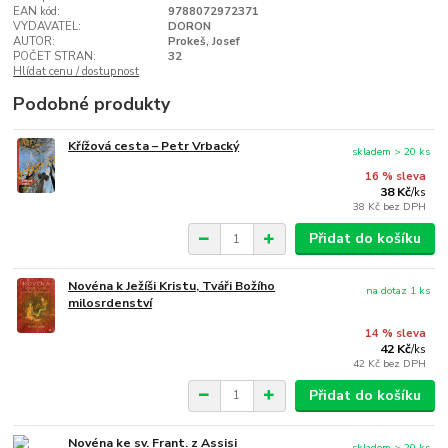
EAN kód:
9788072972371
VYDAVATEL:
DORON
AUTOR:
Prokeš, Josef
POČET STRAN:
32
Hlídat cenu / dostupnost
Podobné produkty
Křížová cesta – Petr Vrbacký
skladem > 20 ks
16 % sleva
38 Kč
/
ks
38 Kč
bez DPH
Přidat do košíku
Novéna k Ježíši Kristu, Tváři Božího
na dotaz 1 ks
milosrdenství
14 % sleva
42 Kč
/
ks
42 Kč
bez DPH
Přidat do košíku
Novéna ke sv. Frant. z Assisi
skladem > 20 ks