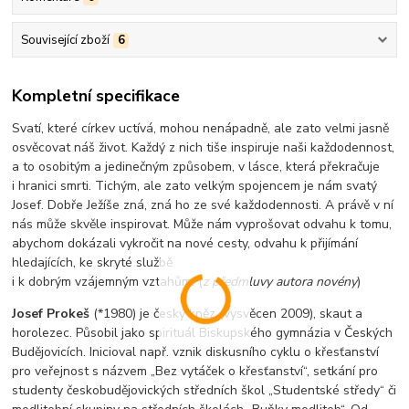
Související zboží
6
Kompletní specifikace
Svatí, které církev uctívá, mohou nenápadně, ale zato velmi jasně
osvěcovat náš život. Každý z nich tiše inspiruje naši každodennost,
a to osobitým a jedinečným způsobem, v lásce, která překračuje
i hranici smrti. Tichým, ale zato velkým spojencem je nám svatý
Josef. Dobře Ježíše zná, zná ho ze své každodennosti. A právě v ní
nás může skvěle inspirovat. Může nám vyprošovat odvahu k tomu,
abychom dokázali vykročit na nové cesty, odvahu k přijímání
hledajících, ke skryté službě
i k dobrým vzájemným vztahům. (
z předmluvy autora novény
)
Josef Prokeš
(*1980) je český kněz (vysvěcen 2009), skaut a
horolezec. Působil jako spirituál Biskupského gymnázia v Českých
Budějovicích. Inicioval např. vznik diskusního cyklu o křesťanství
pro veřejnost s názvem „Bez vytáček o křesťanství“, setkání pro
studenty českobudějovických středních škol „Studentské středy“ či