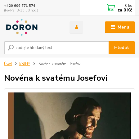
0
ks
+420 606 771 574
za
0 Kč
(Po-Pá, 8-15:30 hod.)
Menu
Hledat
Úvod
KNIHY
Novéna k svatému Josefovi
Novéna k svatému Josefovi