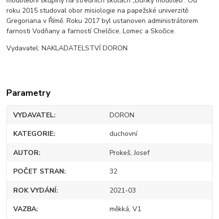
modlitební skupiny na středních školách „Buňky modliteb“. Od
roku 2015 studoval obor misiologie na papežské univerzitě
Gregoriana v Římě. Roku 2017 byl ustanoven administrátorem
farnosti Vodňany a farností Chelčice, Lomec a Skočice.
Vydavatel: NAKLADATELSTVÍ DORON
Parametry
VYDAVATEL
DORON
KATEGORIE
duchovní
AUTOR
Prokeš, Josef
POČET STRAN
32
ROK VYDÁNÍ
2021-03
VAZBA
měkká, V1