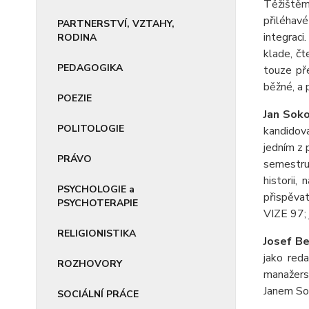
Těžištěm 
přiléhav
PARTNERSTVÍ, VZTAHY,
integraci
RODINA
klade, čt
PEDAGOGIKA
touze př
běžné, a 
POEZIE
Jan Soko
POLITOLOGIE
kandidov
jedním z 
PRÁVO
semestru 
historii, 
PSYCHOLOGIE a
přispěva
PSYCHOTERAPIE
VIZE 97; 
RELIGIONISTIKA
Josef B
jako red
ROZHOVORY
manažers
Janem So
SOCIÁLNÍ PRÁCE