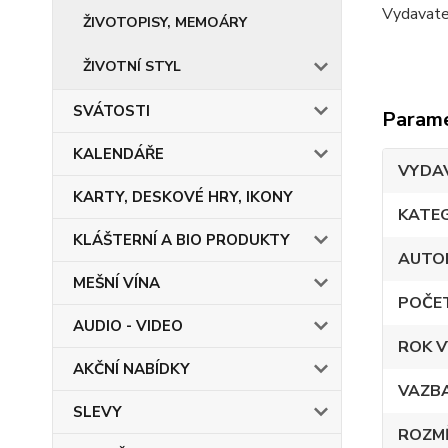
Vydavat
ŽIVOTOPISY, MEMOÁRY
ŽIVOTNÍ STYL
SVÁTOSTI
Param
KALENDÁŘE
VYDA
KARTY, DESKOVÉ HRY, IKONY
KATE
KLÁŠTERNÍ A BIO PRODUKTY
AUTO
MEŠNÍ VÍNA
POČE
AUDIO - VIDEO
ROK V
AKČNÍ NABÍDKY
VAZB
SLEVY
ROZM