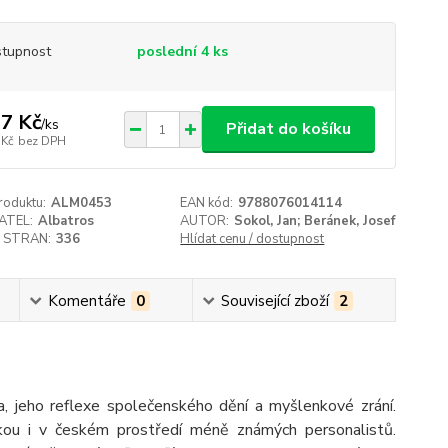
tupnost
poslední 4 ks
7 Kč
/
ks
Přidat do košíku
 Kč
bez DPH
roduktu:
ALM0453
EAN kód:
9788076014114
ATEL:
Albatros
AUTOR:
Sokol, Jan; Beránek, Josef
 STRAN:
336
Hlídat cenu / dostupnost
Komentáře
0
Související zboží
2
la, jeho reflexe společenského dění a myšlenkové zrání.
čkou i v českém prostředí méně známých personalistů.