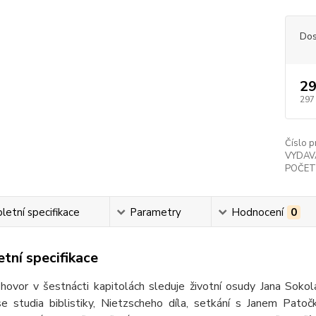
Dos
29
297
Číslo p
VYDAV
POČET
etní specifikace
Parametry
Hodnocení
0
tní specifikace
zhovor v šestnácti kapitolách sleduje životní osudy Jana Soko
e studia biblistiky, Nietzscheho díla, setkání s Janem Pato