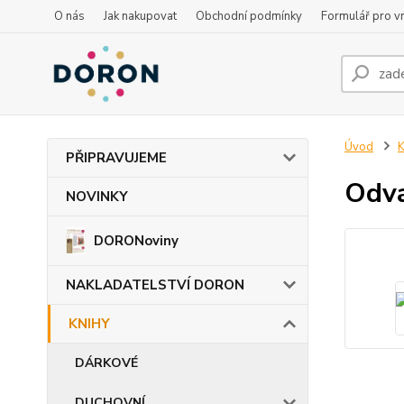
O nás
Jak nakupovat
Obchodní podmínky
Formulář pro vr
Úvod
PŘIPRAVUJEME
Odva
NOVINKY
DORONoviny
NAKLADATELSTVÍ DORON
KNIHY
DÁRKOVÉ
DUCHOVNÍ