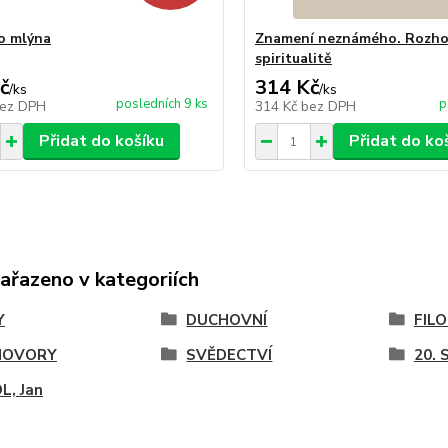
o mlýna
Znamení neznámého. Rozho
spiritualitě
č
314 Kč
/
ks
/
ks
posledních 9 ks
p
ez DPH
314 Kč
bez DPH
Přidat do košíku
Přidat do ko
zařazeno v kategoriích
Y
DUCHOVNÍ
FIL
HOVORY
SVĚDECTVÍ
20. 
L, Jan