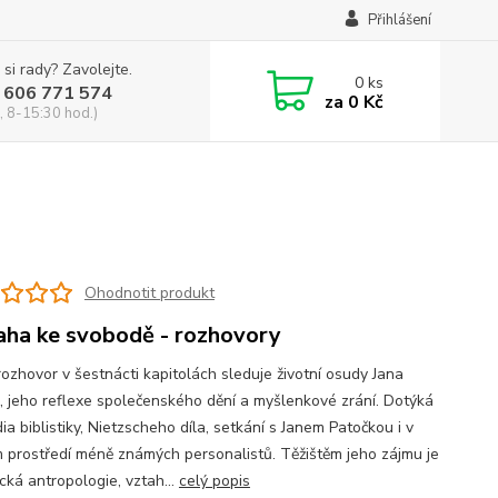
Přihlášení
 si rady? Zavolejte.
0
ks
 606 771 574
za
0 Kč
, 8-15:30 hod.)
Ohodnotit produkt
ha ke svobodě - rozhovory
rozhovor v šestnácti kapitolách sleduje životní osudy Jana
, jeho reflexe společenského dění a myšlenkové zrání. Dotýká
ia biblistiky, Nietzscheho díla, setkání s Janem Patočkou i v
 prostředí méně známých personalistů. Těžištěm jeho zájmu je
ická antropologie, vztah...
celý popis