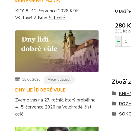
konference CHARIS
KDY: 8.–12. července 2026 KDE:
U Božíh
Výstaviště Brno
číst celé
280 K
231 Kč
b
15.06.2026
Akce, události
Zboží 
DNY LIDÍ DOBRÉ VŮLE
KNIH
Zveme vás na 27. ročník, který proběhne
ROZ
4.–5. července 2026 na Velehradě.
číst
celé
SOKO