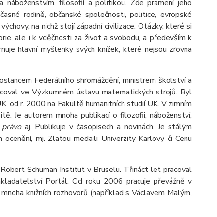
a náboženstvím, filosofií a politikou. Zde pramení jeho
asné rodině, občanské společnosti, politice, evropské
výchovy, na nichž stojí západní civilizace. Otázky, které si
orie, ale i k vděčnosti za život a svobodu, a především k
nuje hlavní myšlenky svých knížek, které nejsou zrovna
poslancem Federálního shromáždění, ministrem školství a
coval ve Výzkumném ústavu matematických strojů. Byl
UK, od r. 2000 na Fakultě humanitních studií UK. V zimním
ě. Je autorem mnoha publikací o filozofii, náboženství,
 právo
aj. Publikuje v časopisech a novinách. Je stálým
ocenění, mj. Zlatou medaili Univerzity Karlovy či Cenu
 Robert Schuman Institut v Bruselu. Třináct let pracoval
akladatelství Portál. Od roku 2006 pracuje převážně v
 mnoha knižních rozhovorů (například s Václavem Malým,