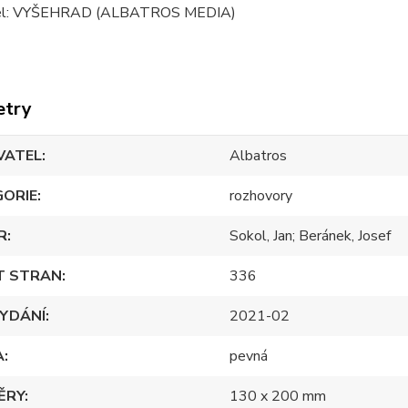
el: VYŠEHRAD (ALBATROS MEDIA)
etry
VATEL
Albatros
GORIE
rozhovory
R
Sokol, Jan; Beránek, Josef
T STRAN
336
YDÁNÍ
2021-02
A
pevná
ĚRY
130 x 200 mm