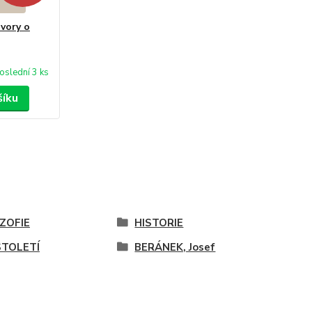
vory o
oslední 3 ks
šíku
OZOFIE
HISTORIE
STOLETÍ
BERÁNEK, Josef