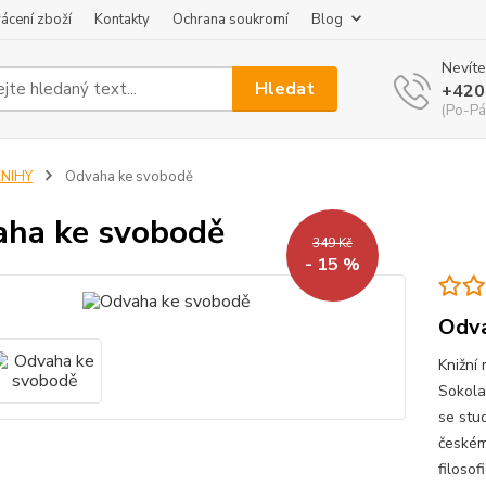
ácení zboží
Kontakty
Ochrana soukromí
Blog
Nevíte
Hledat
+420
(Po-Pá
KNIHY
Odvaha ke svobodě
ha ke svobodě
349 Kč
- 15 %
Odva
Knižní 
Sokola
se stud
českém
filosof