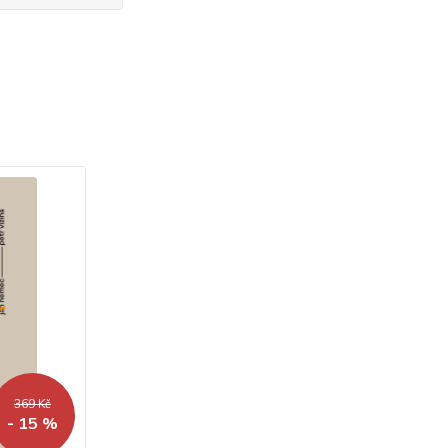
369 Kč
- 15 %