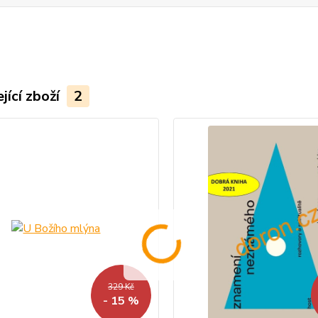
jící zboží
2
329 Kč
- 15 %