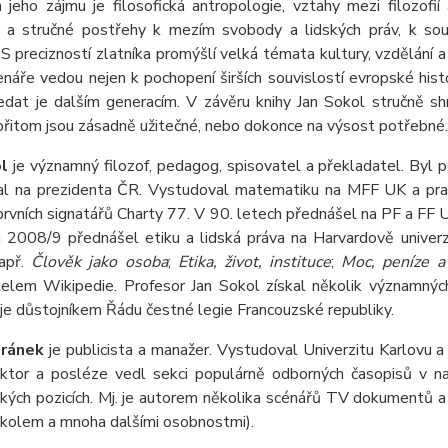
jeho zájmu je filosofická antropologie, vztahy mezi filozofií 
é a stručné postřehy k mezím svobody a lidských práv, k souč
. S precizností zlatníka promýšlí velká témata kultury, vzdělání a 
enáře vedou nejen k pochopení širších souvislostí evropské hist
edat je dalším generacím. V závěru knihy Jan Sokol stručně shr
přitom jsou zásadně užitečné, nebo dokonce na výsost potřebné.
l
je významný filozof, pedagog, spisovatel a překladatel. Byl 
al na prezidenta ČR. Vystudoval matematiku na MFF UK a pra
prvních signatářů Charty 77. V 90. letech přednášel na PF a FF 
2008/9 přednášel etiku a lidská práva na Harvardově univerzit
např.
Člověk jako osoba
;
Etika, život, instituce
;
Moc, peníze a
telem Wikipedie. Profesor Jan Sokol získal několik významných 
je důstojníkem Řádu čestné legie Francouzské republiky.
eránek
je publicista a manažer. Vystudoval Univerzitu Karlovu a
aktor a posléze vedl sekci populárně odborných časopisů v n
kých pozicích. Mj. je autorem několika scénářů TV dokumentů a
kolem a mnoha dalšími osobnostmi).