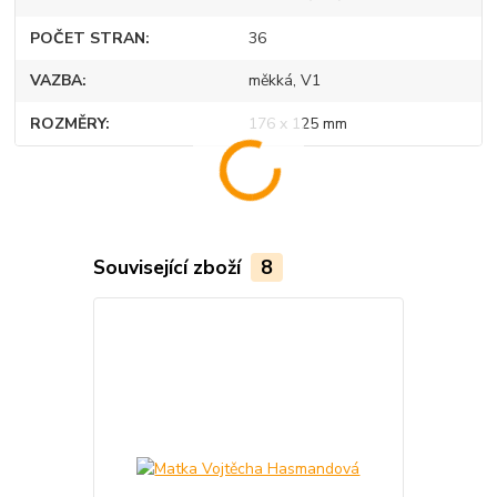
POČET STRAN
36
VAZBA
měkká, V1
ROZMĚRY
176 x 125 mm
Související zboží
8