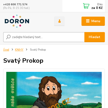
0
ks
+420 606 771 574
za
0 Kč
(Po-Pá, 8-15:30 hod.)
Menu
Hledat
Úvod
KNIHY
Svatý Prokop
Svatý Prokop