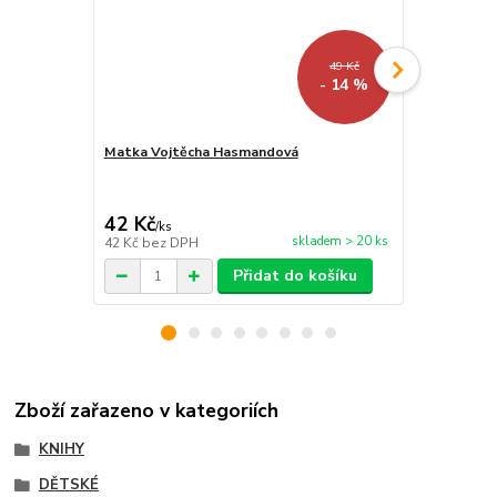
49 Kč
- 14 %
Matka Vojtěcha Hasmandová
Misál pro dě
nenudíš!
42 Kč
144 Kč
/
ks
/
ks
skladem > 20 ks
42 Kč
bez DPH
144 Kč
bez 
Přidat do košíku
Zboží zařazeno v kategoriích
KNIHY
DĚTSKÉ