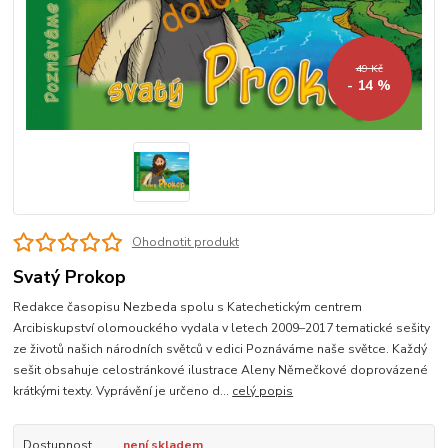
49 Kč
- 14 %
Ohodnotit produkt
Svatý Prokop
Redakce časopisu Nezbeda spolu s Katechetickým centrem
Arcibiskupství olomouckého vydala v letech 2009–2017 tematické sešity
ze životů našich národních světců v edici Poznáváme naše světce. Každý
sešit obsahuje celostránkové ilustrace Aleny Němečkové doprovázené
krátkými texty. Vyprávění je určeno d...
celý popis
Dostupnost
není skladem