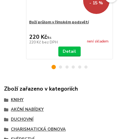
- 15 %
Boží průlom v římském podsvětí
Kérky na srd
220 Kč
297 Kč
/
ks
/
ks
není skladem
220 Kč
bez DPH
297 Kč
bez 
Detail
Zboží zařazeno v kategoriích
KNIHY
AKČNÍ NABÍDKY
DUCHOVNÍ
CHARISMATICKÁ OBNOVA