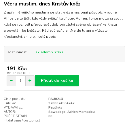
Včera muslim, dnes Kristův kněz
Z upřímně věřícího muslima se stal kněz a misionář působící v rodné
Africe. Je to Bůh, kdo vždy zvítězí, tvrdí otec Adrien. Tohle motto si zvolil,
když se rozhodl převyprávět dobrodružství svého obrácení ke Kristu
a povolání ke kněžství. Rád zdůrazňuje: „Nejde tu ani o vítězství
křesťanství, ani o p...
celý popis
Dostupnost
skladem > 20 ks
191 Kč
/
ks
191 Kč
bez DPH
Přidat do košíku
Číslo produktu:
PAU0213
EAN kód:
9788074504242
VYDAVATEL:
Paulínky
AUTOR:
Sawadogo, Adrien Mamadou
POČET STRAN:
88
Hlídat cenu / dostupnost