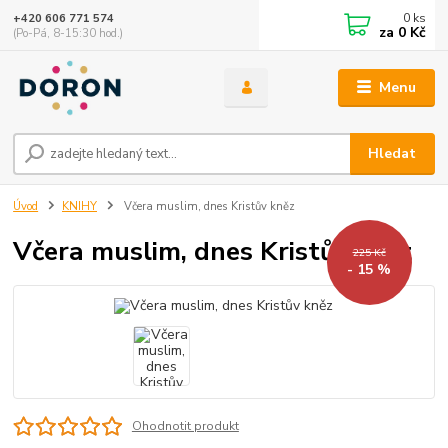
0
ks
+420 606 771 574
za
0 Kč
(Po-Pá, 8-15:30 hod.)
Menu
Hledat
Úvod
KNIHY
Včera muslim, dnes Kristův kněz
Včera muslim, dnes Kristův kněz
225 Kč
- 15 %
Ohodnotit produkt