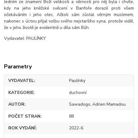
Jedním ze znamení Boží velikosti a věrnosti pro něj byla i chvíle,
kdy na jeho kněžské svěcení v Banfoře dorazil proti všem
očekáváním i jeho otec. Ačkoli sám zůstal věrným muslimem,
nakonec s úctou přijal volbu svého nejstaršího syna, protože viděl,
že v jeho životě je evidentně u díla sám Bůh.
Vydavatel: PAULÍNKY
Parametry
VYDAVATEL
Paulínky
KATEGORIE
duchovní
AUTOR
Sawadogo, Adrien Mamadou
POČET STRAN
88
ROK VYDÁNÍ
2022-6