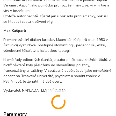
Věroměr. Aspoň jako pomůcku pro rozlišení víry živé, víry mrtvé a
víry v bezvědomí.
Protože autor nechtěl zůstat jen u výkladu problematiky, pokusil
se hledat i cestu k oživení víry.
Max Kašparů
Premonstrátský diákon Jaroslav Maxmilián Kašparů (nar. 1950 v
Žirovnici) vystudoval postupně stomatologii, pedagogiku, etiku,
všeobecné lékařství a katolickou teologii.
Kromě řady odborných článků je autorem čtrnácti knižních titulů, z
nichž některé byly přeloženy do slovenštiny, polštiny,
francouzštiny a italštiny. V současné době působí jako mimořádný
docent na Trnavské univerzitě, psychiatr a soudní znalec v
Pelhřimově. Je ženatý, má dvě dcery.
Vydavatel: NAKLADATELSTVÍ CESTA
Parametry