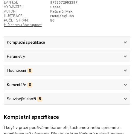
EAN kód:
9788072952397
VYDAVATEL:
Cesta
AUTOR:
Kašparů, Max
ILUSTRACE:
Heralecký, Jan
POČET STRAN:
56
Hlídat cenu / dostupnost
Kompletní specifikace
Parametry
Hodnocení
0
Komentáře
0
Související zboží
8
Kompletní specifikace
I když v praxi používáme barometr, tachometr nebo spirometr,
nemůžeme mít věrometr. Přesto se Max Kašparů pokusil napsat