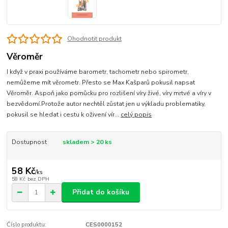
Ohodnotit produkt
Věroměr
I když v praxi používáme barometr, tachometr nebo spirometr,
nemůžeme mít věrometr. Přesto se Max Kašparů pokusil napsat
Věroměr. Aspoň jako pomůcku pro rozlišení víry živé, víry mrtvé a víry v
bezvědomí.Protože autor nechtěl zůstat jen u výkladu problematiky,
pokusil se hledat i cestu k oživení vír...
celý popis
Dostupnost
skladem > 20 ks
58 Kč
/
ks
58 Kč
bez DPH
Přidat do košíku
Číslo produktu:
CES0000152