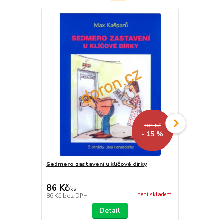
101 Kč
- 15 %
Sedmero zastavení u klíčové dírky
O zemi bez 
86 Kč
117 Kč
/
ks
/
ks
není skladem
86 Kč
bez DPH
117 Kč
bez 
Detail