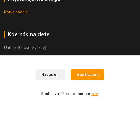
Kotva naděje
Kde nás najdete
Uhřice 76 (okr. Vyškov)
Bučovice, Ždánská 906 (sklad)
KNIHKUPECTVÍ:
Souhlasím
Nastavení
České Budějovice, U Černé věže 71/4
Uherské Hradiště, Mariánské náměstí 200
Souhlas můžete odmítnout
zde
.
Uherský Brod, Mariánské náměstí 13
Vytvořeno na
Eshop-rychle.cz