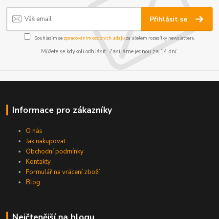
Přihlásit se
Souhlasím se
zpracováním osobních údajů
za účelem rozesílky newsletteru.
Můžete se kdykoli odhlásit. Zasíláme jednou za 14 dní.
Informace pro zákazníky
O nás
Jak nakupovat
Obchodní podmínky
Kontakty
Formulář na vrácení zboží
Blog
Nejčtenější na blogu