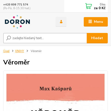
0
ks
+420 606 771 574
za
0 Kč
(Po-Pá, 8-15:30 hod.)
Menu
Hledat
Úvod
KNIHY
Věroměr
Věroměr