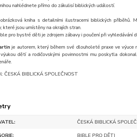
nihou nahlédnete přímo do zákulisí biblických událostí.
brázková kniha s detailními ilustracemi biblických příběhů. M
 které jsou umístěny na okrajích stran.
ble pro bystré děti je zdrojem zábavy i poučení při vyhledávání d
artin
je autorem, který během své dlouholeté praxe ve výuce náb
 výukou dětí a rodičovskými povinnostmi mu poskytla dokonalo
enáře.
el: ČESKÁ BIBLICKÁ SPOLEČNOST
etry
VATEL
ČESKÁ BIBLICKÁ SPOLE
GORIE
BIBLE PRO DĚTI