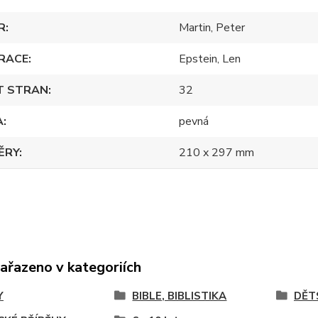
R
Martin, Peter
RACE
Epstein, Len
T STRAN
32
A
pevná
ĚRY
210 x 297 mm
zařazeno v kategoriích
Y
BIBLE, BIBLISTIKA
DĚT