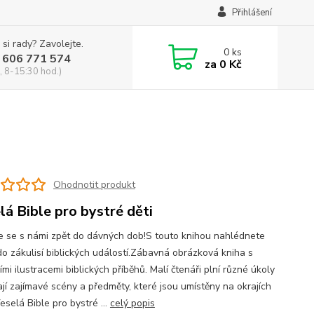
Přihlášení
 si rady? Zavolejte.
0
ks
 606 771 574
za
0 Kč
, 8-15:30 hod.)
Ohodnotit produkt
lá Bible pro bystré děti
e se s námi zpět do dávných dob!S touto knihou nahlédnete
do zákulisí biblických událostí.Zábavná obrázková kniha s
ími ilustracemi biblických příběhů. Malí čtenáři plní různé úkoly
ají zajímavé scény a předměty, které jsou umístěny na okrajích
eselá Bible pro bystré ...
celý popis