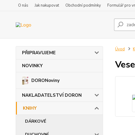
O nás
Jak nakupovat
Obchodní podmínky
Formulář pro vr
Úvod
PŘIPRAVUJEME
Vese
NOVINKY
DORONoviny
NAKLADATELSTVÍ DORON
KNIHY
DÁRKOVÉ
DUCHOVNÍ