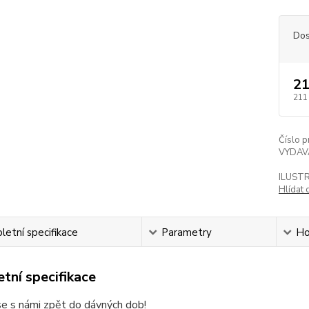
Dos
21
211
Číslo p
VYDAV
ILUST
Hlídat 
etní specifikace
Parametry
Ho
tní specifikace
e s námi zpět do dávných dob!