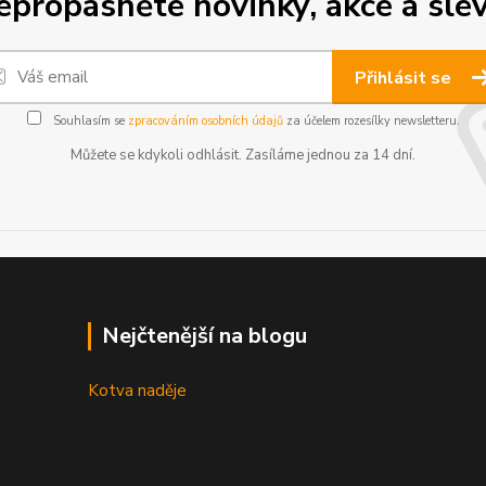
epropásněte novinky, akce a slev
Přihlásit se
Souhlasím se
zpracováním osobních údajů
za účelem rozesílky newsletteru.
Můžete se kdykoli odhlásit. Zasíláme jednou za 14 dní.
Nejčtenější na blogu
Kotva naděje