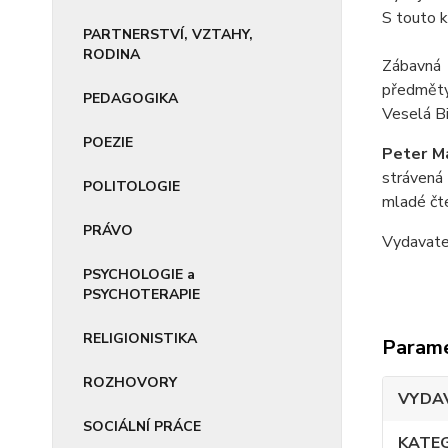
S touto k
PARTNERSTVÍ, VZTAHY,
RODINA
Zábavná o
předměty,
PEDAGOGIKA
Veselá Bi
POEZIE
Peter M
strávená
POLITOLOGIE
mladé čt
PRÁVO
Vydavat
PSYCHOLOGIE a
PSYCHOTERAPIE
RELIGIONISTIKA
Param
ROZHOVORY
VYDA
SOCIÁLNÍ PRÁCE
KATE