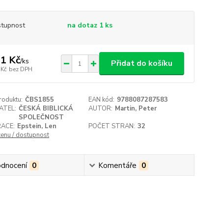
tupnost
na dotaz 1 ks
1 Kč
/
ks
Přidat do košíku
 Kč
bez DPH
roduktu:
ČBS1855
EAN kód:
9788087287583
ATEL:
ČESKÁ BIBLICKÁ
AUTOR:
Martin, Peter
SPOLEČNOST
RACE:
Epstein, Len
POČET STRAN:
32
cenu / dostupnost
dnocení
0
Komentáře
0