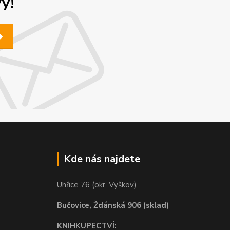
y!
Kde nás najdete
Uhřice 76 (okr. Vyškov)
Bučovice, Ždánská 906 (sklad)
KNIHKUPECTVÍ: