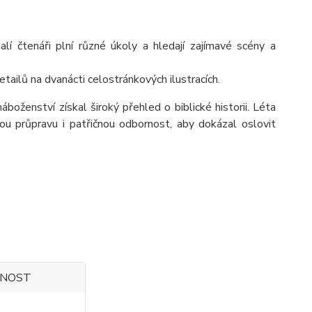
alí čtenáři plní různé úkoly a hledají zajímavé scény a
etailů na dvanácti celostránkových ilustracích.
oženství získal široký přehled o biblické historii. Léta
u průpravu i patřičnou odbornost, aby dokázal oslovit
ČNOST