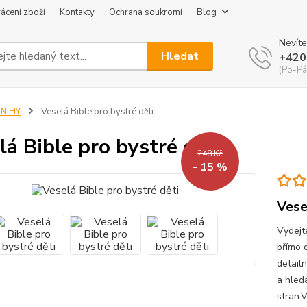
ácení zboží
Kontakty
Ochrana soukromí
Blog
Nevíte
Hledat
+420
(Po-Pá
KNIHY
Veselá Bible pro bystré děti
lá Bible pro bystré děti
248 Kč
- 15 %
Vese
Vydejt
přímo 
detailn
a hled
stran.V