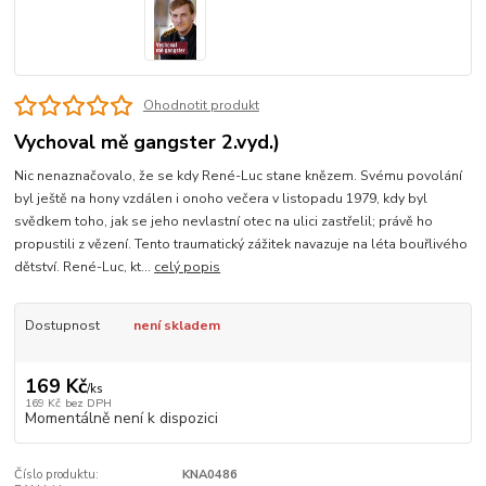
Ohodnotit produkt
Vychoval mě gangster 2.vyd.)
Nic nenaznačovalo, že se kdy René-Luc stane knězem. Svému povolání
byl ještě na hony vzdálen i onoho večera v listopadu 1979, kdy byl
svědkem toho, jak se jeho nevlastní otec na ulici zastřelil; právě ho
propustili z vězení. Tento traumatický zážitek navazuje na léta bouřlivého
dětství. René-Luc, kt...
celý popis
Dostupnost
není skladem
169 Kč
/
ks
169 Kč
bez DPH
Momentálně není k dispozici
Číslo produktu:
KNA0486