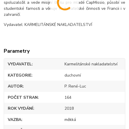
spoluzaložil a vede misijní školu pro mladé CapMissio, působí ve
studentské farnosti a věnuje se kazatelské činnosti ve Francii i v
zahraničí.
Vydavatel: KARMELITÁNSKÉ NAKLADATELSTVÍ
Parametry
VYDAVATEL
Karmelitánské nakladatelství
KATEGORIE
duchovní
AUTOR
P. René-Luc
POČET STRAN
164
ROK VYDÁNÍ
2018
VAZBA
měkká