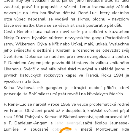
1979, kdy byl svědkem toho, jak se jeho nevlastní otec na ulici
zastřelil; právě ho propustili z vězení. Tento traumatický zážitek
navazuje na léta bouřlivého dětství. René-Luc, který vlastního
otce vůbec nepoznal, se vydává na šikmou plochu – navzdory
lásce své matky, která se ze všech sil snaží postarat o pět dětí.
Cesta Reného-Luca nabere nový směr po setkání s kazatele
m
Nicky Cruzem, bývalým vůdcem newyorského gangu Portorikánců
(srov. Wilkerson, Dýka a kříž nebo Utíkej, malý, utíkej). Vyslechne
jeho svědectví o setkání s Kristem a rozhodne se odevzdat svůj
život Bohu. Dokonce se nadchne pro novou evangelizaci a spolu s
P. Danielem-Angem jede povzbudit křesťany do válkou zmítaného
Libanonu. Svědčí o své víře před tisíci mladými a zakládá jednu z
prvních katolických rockových kapel ve Francii. Roku 1994 je
vysvěcen na kněze.
Kniha Vychoval mě gangster je strhující osobní příběh, který
potvrzuje, že Boží milost umí psát rovně i na křivolakých řádcích.
P. René-Luc se narodil v roce 1966 ve velice problematické rodině
ve Francii. Obrácení prožil až v dospělosti, kněžské svěcení přijal
roku 1994. Pobýval v Komunitě Blahoslavenství, spolupracoval též
s P. Danielem-Angem a jeho evangelizační školou Jeunesse-
Lumière. V současné době žije v městě Montpellier, kde