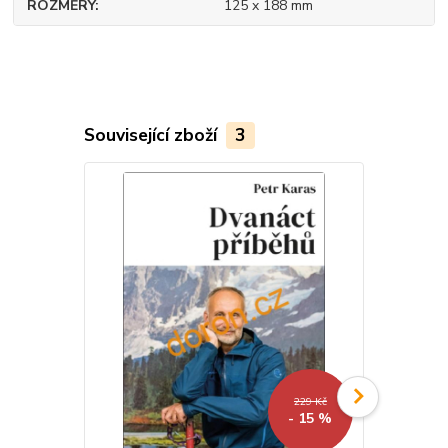
ROZMĚRY
125 x 188 mm
Související zboží
3
229 Kč
- 15 %