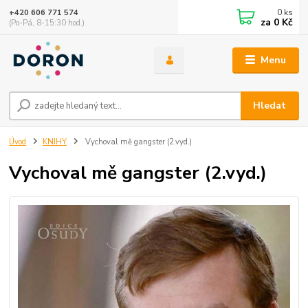
0
ks
+420 606 771 574
za
0 Kč
(Po-Pá, 8-15:30 hod.)
Menu
Hledat
Úvod
KNIHY
Vychoval mě gangster (2.vyd.)
Vychoval mě gangster (2.vyd.)