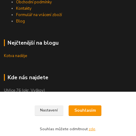
Obchodní podmínky
Kontakty
Formulář na vrácení zboží
Blog
Nejčtenější na blogu
Kotva naděje
Kde nás najdete
Uhřice 76 (okr. Vyškov)
Bučovice, Ždánská 906 (sklad)
Souhlasím
Nastavení
KNIHKUPECTVÍ:
České Budějovice, U Černé věže 71/4
Souhlas můžete odmítnout
zde
.
Uherské Hradiště, Mariánské náměstí 200