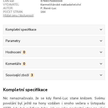
EAN kód:
9788075660046
VYDAVATEL:
Karmelitánské nakladatelství
AUTOR:
P. René-Luc
POČET STRAN:
164
Hlídat cenu / dostupnost
Kompletní specifikace
Parametry
Hodnocení
0
Komentáře
0
Související zboží
3
Kompletní specifikace
Nic nenaznačovalo, že se kdy René-Luc stane knězem. Svému
povolání byl ještě na hony vzdálen i onoho večera v listopadu