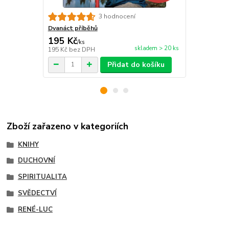
3 hodnocení
Dvanáct příběhů
Jízda v levé
195 Kč
228 Kč
/
ks
/
ks
skladem > 20 ks
195 Kč
bez DPH
228 Kč
bez 
Přidat do košíku
Zboží zařazeno v kategoriích
KNIHY
DUCHOVNÍ
SPIRITUALITA
SVĚDECTVÍ
RENÉ-LUC