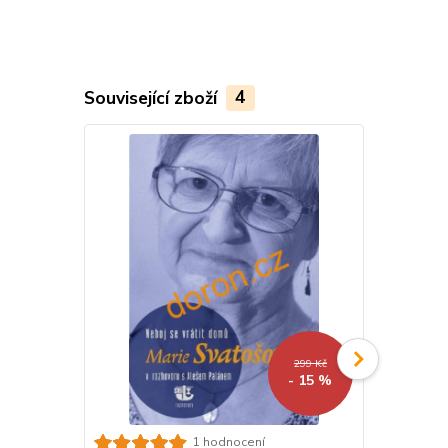
Související zboží
4
299 Kč
- 15 %
Výzvy stárn
1 hodnocení