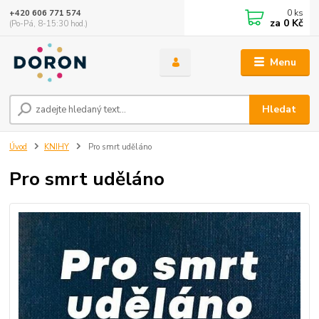
0
ks
+420 606 771 574
za
0 Kč
(Po-Pá, 8-15:30 hod.)
Menu
Hledat
Úvod
KNIHY
Pro smrt uděláno
Pro smrt uděláno