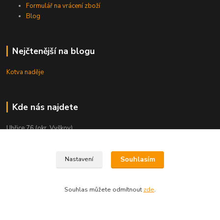
Formulář na vrácení zboží
Blog
Nejčtenější na blogu
Kotva naděje
Kde nás najdete
Uhřice 76 (okr. Vyškov)
Bučovice, Ždánská 906 (sklad)
Souhlasím
Nastavení
KNIHKUPECTVÍ:
České Budějovice, U Černé věže 71/4
Souhlas můžete odmítnout
zde
.
Uherské Hradiště, Mariánské náměstí 200
Uherský Brod, Mariánské náměstí 13