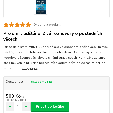
Ohodnotit produkt
Pro smrt uděláno. Živé rozhovory o posledních
věcech.
Jak se dá o smrti mluvit? Autory přijalo 26 osobností a věnovalo jim svou
důvěru, aby spolu toto obtížné téma ohledávali. Učili se být citliví, ale
neodbytní. Zveme vás, abyste s námi ztratili strach. Ne možná ze smrti,
ale z mluvení o ní. Kniha nechce být akademickým pojednáním, ani jen
užitečnou, ...
celý popis
Dostupnost
skladem 18 ks
509 Kč
/
ks
509 Kč
bez DPH
Přidat do košíku