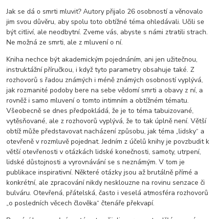
Jak se dá o smrti mluvit? Autory přijalo 26 osobností a věnovalo
jim svou důvěru, aby spolu toto obtížné téma ohledávali. Učili se
být citliví, ale neodbytní. Zveme vás, abyste s námi ztratili strach.
Ne možná ze smrti, ale z mluvení o ní.
Kniha nechce být akademickým pojednáním, ani jen užitečnou,
instruktážní příručkou, i když tyto parametry obsahuje také. Z
rozhovorů s řadou známých i méně známých osobností vyplývá,
jak rozmanité podoby bere na sebe vědomí smrti a obavy z ní, a
rovněž i samo mluvení o tomto intimním a obtížném tématu.
Všeobecně se dnes předpokládá, že je to téma tabuizované,
vytěsňované, ale z rozhovorů vyplývá, že to tak úplně není. Větší
obtíž může představovat nacházení způsobu, jak téma „lidsky“ a
otevřeně v rozmluvě pojednat. Jedním z účelů knihy je povzbudit k
větší otevřenosti v otázkách lidské konečnosti, samoty, utrpení,
lidské důstojnosti a vyrovnávání se s neznámým. V tom je
publikace inspirativní. Některé otázky jsou až brutálně přímé a
konkrétní, ale zpracování nikdy nesklouzne na rovinu senzace či
bulváru. Otevřená, přátelská, často i veselá atmosféra rozhovorů
„o posledních věcech člověka“ čtenáře překvapí.