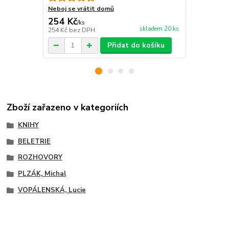
Neboj se vrátit domů
254 Kč
161 Kč
/
ks
/
ks
skladem 20 ks
254 Kč
bez DPH
161 Kč
bez 
Přidat do košíku
Zboží zařazeno v kategoriích
KNIHY
BELETRIE
ROZHOVORY
PLZÁK, Michal
VOPÁLENSKÁ, Lucie