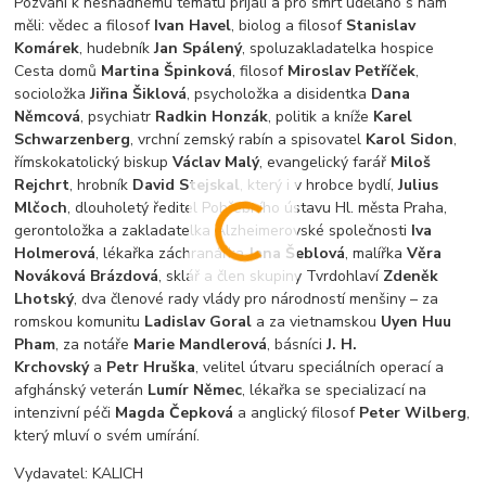
Pozvání k nesnadnému tématu přijali a pro smrt uděláno s nám
měli: vědec a filosof
Ivan Havel
, biolog a filosof
Stanislav
Komárek
, hudebník
Jan Spálený
, spoluzakladatelka hospice
Cesta domů
Martina Špinková
, filosof
Miroslav Petříček
,
socioložka
Jiřina Šiklová
, psycholožka a disidentka
Dana
Němcová
, psychiatr
Radkin Honzák
, politik a kníže
Karel
Schwarzenberg
, vrchní zemský rabín a spisovatel
Karol Sidon
,
římskokatolický biskup
Václav Malý
, evangelický farář
Miloš
Rejchrt
, hrobník
David Stejskal
, který i v hrobce bydlí,
Julius
Mlčoch
, dlouholetý ředitel Pohřebního ústavu Hl. města Praha,
gerontoložka a zakladatelka Alzheimerovské společnosti
Iva
Holmerová
, lékařka záchranářka
Jana Šeblová
, malířka
Věra
Nováková Brázdová
, sklář a člen skupiny Tvrdohlaví
Zdeněk
Lhotský
, dva členové rady vlády pro národností menšiny – za
romskou komunitu
Ladislav Goral
a za vietnamskou
Uyen Huu
Pham
, za notáře
Marie Mandlerová
, básníci
J. H.
Krchovský
a
Petr Hruška
, velitel útvaru speciálních operací a
afghánský veterán
Lumír Němec
, lékařka se specializací na
intenzivní péči
Magda Čepková
a anglický filosof
Peter Wilberg
,
který mluví o svém umírání.
Vydavatel: KALICH