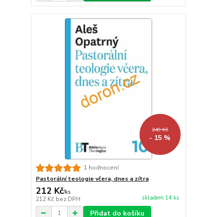
249 Kč
- 15 %
1 hodnocení
Pastorální teologie včera, dnes a zítra
212 Kč
/
ks
skladem 14 ks
212 Kč
bez DPH
Přidat do košíku