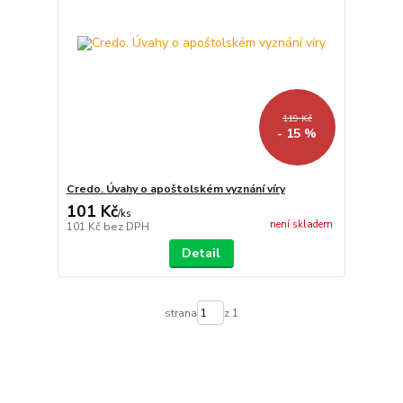
119 Kč
- 15 %
Credo. Úvahy o apoštolském vyznání víry
101 Kč
/
ks
není skladem
101 Kč
bez DPH
Detail
strana
z 1