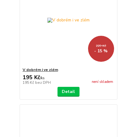
229 Kč
- 15 %
V dobrém i ve zlém
195 Kč
/
ks
není skladem
195 Kč
bez DPH
Detail