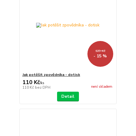
129 Kč
- 15 %
Jak potěšit zpovědníka - dotisk
110 Kč
/
ks
není skladem
110 Kč
bez DPH
Detail