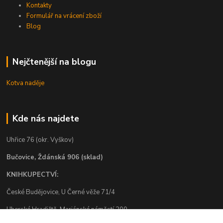
Kontakty
Formulář na vrácení zboží
Blog
Nejčtenější na blogu
Kotva naděje
Kde nás najdete
Uhřice 76 (okr. Vyškov)
Bučovice, Ždánská 906 (sklad)
KNIHKUPECTVÍ:
České Budějovice, U Černé věže 71/4
Uherské Hradiště, Mariánské náměstí 200