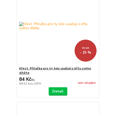
99 Kč
- 15 %
Křest. Příručka pro ty, kdo uvažují o křtu svého
dítěte
84 Kč
/
ks
není skladem
84 Kč
bez DPH
Detail