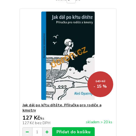
149 Kč
- 15 %
Jak dál po křtu dítěte. Příručka pro rodiče a
kmotry
127 Kč
/
ks
skladem > 20 ks
127 Kč
bez DPH
Přidat do košíku