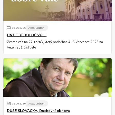
15
.
06
.
2026
Akce, události
DNY LIDÍ DOBRÉ VŮLE
Zveme vás na 27. ročník, který proběhne 4.–5. července 2026 na
Velehradě.
číst celé
15
.
06
.
2026
Akce, události
DUŠE SLOVÁCKA, Duchovní obnova