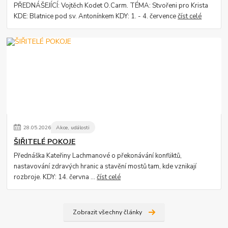
PŘEDNÁŠEJÍCÍ: Vojtěch Kodet O.Carm. TÉMA: Stvořeni pro Krista
KDE: Blatnice pod sv. Antonínkem KDY: 1. - 4. července
číst celé
28
.
05
.
2026
Akce, události
ŠIŘITELÉ POKOJE
Přednáška Kateřiny Lachmanové o překonávání konfliktů,
nastavování zdravých hranic a stavění mostů tam, kde vznikají
rozbroje. KDY: 14. června ...
číst celé
Zobrazit všechny články