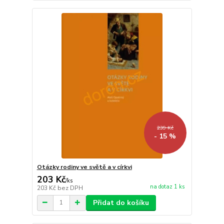
239 Kč
- 15 %
Otázky rodiny ve světě a v církvi
203 Kč
/
ks
na dotaz 1 ks
203 Kč
bez DPH
Přidat do košíku