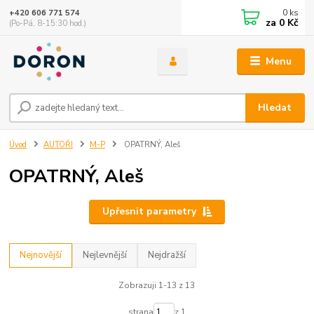
0
ks
+420 606 771 574
za
0 Kč
(Po-Pá, 8-15:30 hod.)
Menu
Hledat
Úvod
AUTOŘI
M-P
OPATRNÝ, Aleš
OPATRNÝ, Aleš
Upřesnit parametry
Nejnovější
Nejlevnější
Nejdražší
Zobrazuji 1-13 z 13
strana
z 1