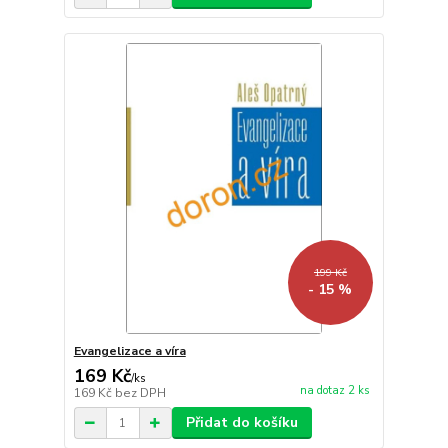
199 Kč
- 15 %
Evangelizace a víra
169 Kč
/
ks
na dotaz 2 ks
169 Kč
bez DPH
Přidat do košíku