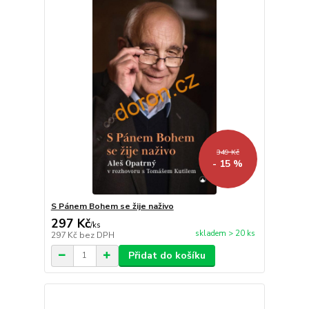
349 Kč
- 15 %
S Pánem Bohem se žije naživo
297 Kč
/
ks
skladem > 20 ks
297 Kč
bez DPH
Přidat do košíku