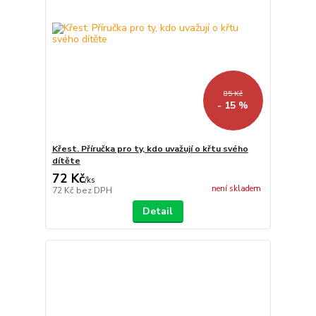
85 Kč
- 15 %
Křest. Příručka pro ty, kdo uvažují o křtu svého
dítěte
72 Kč
/
ks
není skladem
72 Kč
bez DPH
Detail