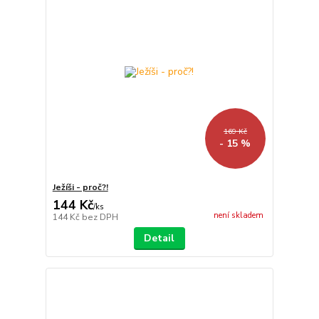
169 Kč
- 15 %
Ježíši - proč?!
144 Kč
/
ks
není skladem
144 Kč
bez DPH
Detail