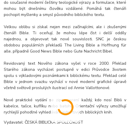
do současné moderní češtiny teologické výrazy a formulace, které
mohou být dnešnímu člověku vzdálené. Pomáhá tak čtenáři
pochopit myšlenky a smysl původního biblického textu.
Velkou oblibu si získal nejen mezi začínajícími, ale i zkušenými
čtenáři Bible. Ti oceňují, že mohou lépe číst i delší oddíly
najednou, a objevovat tak nové souvislosti. SNC je českou
obdobou populárních překladů The Living Bible a Hoffnung für
alle, případně Good News Bible nebo Gute Nachricht Bibel.
Revidovaný text Nového zákona vyšel v roce 2000. Překlad
Starého zákona vycházel postupně v edici Průvodce životem
spolu s výkladovými poznámkami k biblickému textu. Překlad celé
Bible v jednom svazku vychází v nové moderní grafické úpravě
včetně světově proslulých ilustrací od Annie Vallottonové.
Nové praktické vydání se zipem ocení každý, kdo nosí Bibli v
kabelce, tašce, kufříku nebo batohu. Orientační výřezy umožňují
rychlejší pohodlné vyhledávání jednotlivých biblických knih.
Vydavatel: ČESKÁ BIBLICKÁ SPOLEČNOST