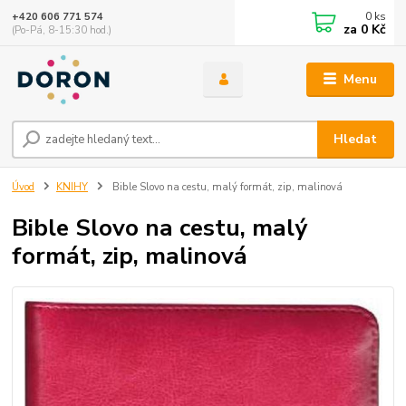
0
ks
+420 606 771 574
za
0 Kč
(Po-Pá, 8-15:30 hod.)
Menu
Hledat
Úvod
KNIHY
Bible Slovo na cestu, malý formát, zip, malinová
Bible Slovo na cestu, malý
formát, zip, malinová