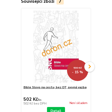
Související zboží
7
590 Kč
- 15 %
Bible Slovo na cestu, bez DT, pevná vazba
Bible Slovo 
502 Kč
587 Kč
/
ks
/
ks
Není skladem
502 Kč
bez DPH
587 Kč
bez 
Detail