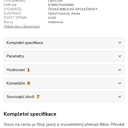
Číslo produktu:
ČBS1185
EAN kód:
9788075450685
VYDAVATEL:
ČESKÁ BIBLICKÁ SPOLEČNOST
ILUSTRACE:
Vallottonová, Annie
POČET STRAN:
1440
Barva:
malinová
Hlídat cenu / dostupnost
Kompletní specifikace
Parametry
Hodnocení
1
Komentáře
0
Související zboží
7
Kompletní specifikace
Slovo na cestu je čtivý, jasný a srozumitelný překlad Bible. Převádí