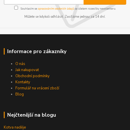
Souhlasím se
zpracováním osobních údajů
za účelem rozesílky newsletteru.
Můžete se kdykoli odhlásit. Zasíláme jednou za 14 dní.
Informace pro zákazníky
O nás
Jak nakupovat
Obchodní podmínky
Kontakty
Formulář na vrácení zboží
Blog
Nejčtenější na blogu
Kotva naděje