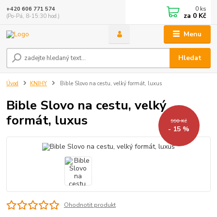
0
ks
+420 606 771 574
za
0 Kč
(Po-Pá, 8-15:30 hod.)
Menu
Hledat
Úvod
KNIHY
Bible Slovo na cestu, velký formát, luxus
Bible Slovo na cestu, velký
formát, luxus
990 Kč
- 15 %
Ohodnotit produkt