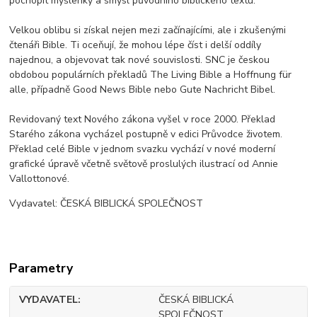
pochopit myšlenky a smysl původního biblického textu.
Velkou oblibu si získal nejen mezi začínajícími, ale i zkušenými
čtenáři Bible. Ti oceňují, že mohou lépe číst i delší oddíly
najednou, a objevovat tak nové souvislosti. SNC je českou
obdobou populárních překladů The Living Bible a Hoffnung für
alle, případně Good News Bible nebo Gute Nachricht Bibel.
Revidovaný text Nového zákona vyšel v roce 2000. Překlad
Starého zákona vycházel postupně v edici Průvodce životem.
Překlad celé Bible v jednom svazku vychází v nové moderní
grafické úpravě včetně světově proslulých ilustrací od Annie
Vallottonové.
Vydavatel: ČESKÁ BIBLICKÁ SPOLEČNOST
Parametry
VYDAVATEL
ČESKÁ BIBLICKÁ
SPOLEČNOST