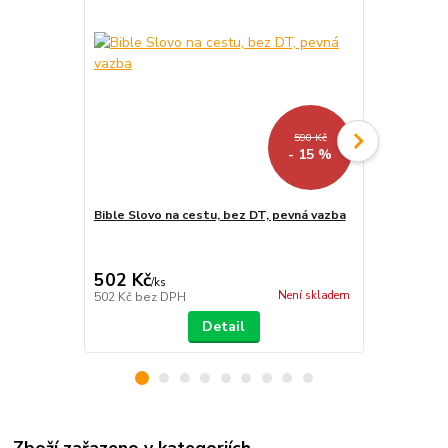
590 Kč
- 15 %
Bible Slovo na cestu, bez DT, pevná vazba
Bible Slovo 
502 Kč
587 Kč
/
ks
/
ks
Není skladem
502 Kč
bez DPH
587 Kč
bez 
Detail