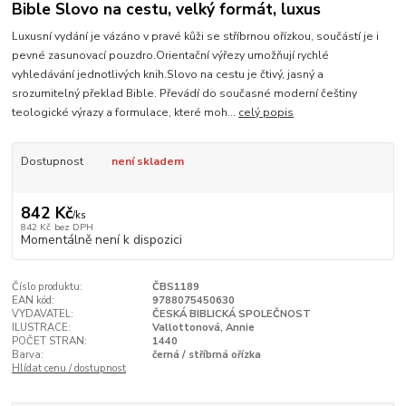
Bible Slovo na cestu, velký formát, luxus
Luxusní vydání je vázáno v pravé kůži se stříbrnou ořízkou, součástí je i
pevné zasunovací pouzdro.Orientační výřezy umožňují rychlé
vyhledávání jednotlivých knih.Slovo na cestu je čtivý, jasný a
srozumitelný překlad Bible. Převádí do současné moderní češtiny
teologické výrazy a formulace, které moh...
celý popis
Dostupnost
není skladem
842 Kč
/
ks
842 Kč
bez DPH
Momentálně není k dispozici
Číslo produktu:
ČBS1189
EAN kód:
9788075450630
VYDAVATEL:
ČESKÁ BIBLICKÁ SPOLEČNOST
ILUSTRACE:
Vallottonová, Annie
POČET STRAN:
1440
Barva:
černá / stříbrná ořízka
Hlídat cenu / dostupnost