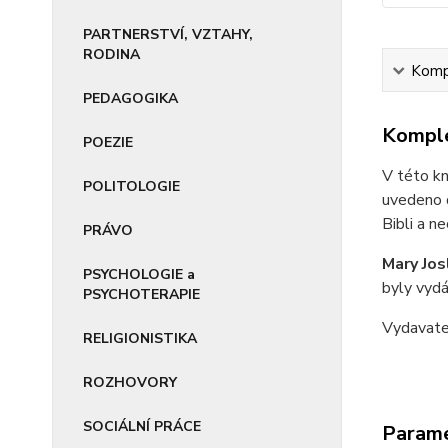
PARTNERSTVÍ, VZTAHY,
RODINA
Kompl
PEDAGOGIKA
Komple
POEZIE
V této kn
POLITOLOGIE
uvedeno d
Bibli a n
PRÁVO
Mary Jos
PSYCHOLOGIE a
byly vydá
PSYCHOTERAPIE
Vydavat
RELIGIONISTIKA
ROZHOVORY
SOCIÁLNÍ PRÁCE
Param