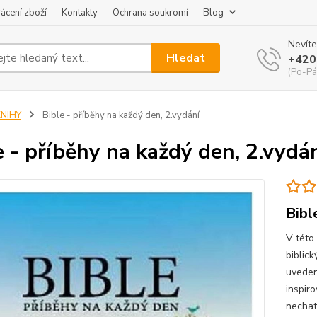
ácení zboží
Kontakty
Ochrana soukromí
Blog
Nevíte
Hledat
+420
(Po-Pá
KNIHY
Bible - příběhy na každý den, 2.vydání
e - příběhy na každý den, 2.vydá
Bibl
V této
biblick
uveden
inspiro
nechat 