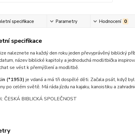
etní specifikace
Parametry
Hodnocení
0
tní specifikace
ize naleznete na každý den roku jeden převyprávěný biblický příb
atum, název biblické kapitoly a jednoduchá modlitbička inspirov
echat se vést k přemýšlení a modlitbě.
lin (*1953)
je vdaná a má tři dospělé děti. Začala psát, když byly
ny po celém světě. Má ráda jízdu na kajaku, kanoistiku a zahradni
el: ČESKÁ BIBLICKÁ SPOLEČNOST
etry