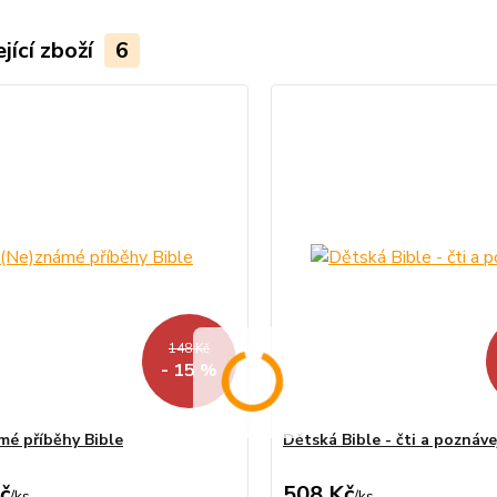
jící zboží
6
148 Kč
- 15 %
mé příběhy Bible
Dětská Bible - čti a poznáve
č
508 Kč
/
ks
/
ks