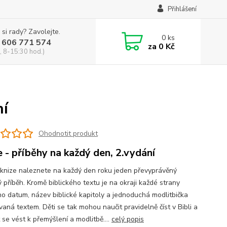
Přihlášení
 si rady? Zavolejte.
0
ks
 606 771 574
za
0 Kč
, 8-15:30 hod.)
ní
Ohodnotit produkt
e - příběhy na každý den, 2.vydání
 knize naleznete na každý den roku jeden převyprávěný
ý příběh. Kromě biblického textu je na okraji každé strany
o datum, název biblické kapitoly a jednoduchá modlitbička
vaná textem. Děti se tak mohou naučit pravidelně číst v Bibli a
se vést k přemýšlení a modlitbě....
celý popis