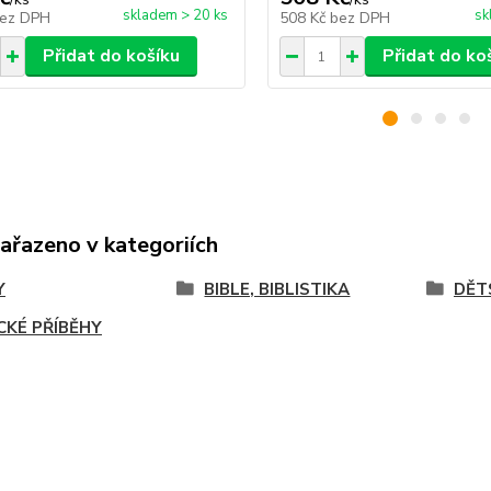
skladem > 20 ks
sk
ez DPH
508 Kč
bez DPH
Přidat do košíku
Přidat do ko
zařazeno v kategoriích
Y
BIBLE, BIBLISTIKA
DĚT
ICKÉ PŘÍBĚHY