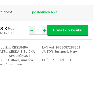
tupnost
posledních 6 ks
8 Kč
/
ks
Přidat do košíku
 Kč
bez DPH
roduktu:
ČBS1848A
EAN kód:
9788087287804
ATEL:
ČESKÁ BIBLICKÁ
AUTOR:
Joslinová, Mary
SPOLEČNOST
RACE:
Hallová, Amanda
POČET STRAN:
384
cenu / dostupnost