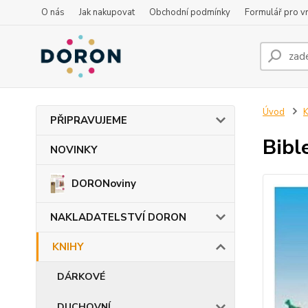
O nás
Jak nakupovat
Obchodní podmínky
Formulář pro vr
Úvod
PŘIPRAVUJEME
Bibl
NOVINKY
DORONoviny
NAKLADATELSTVÍ DORON
KNIHY
DÁRKOVÉ
DUCHOVNÍ