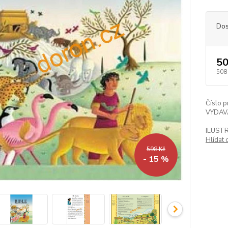
Dos
50
508
Číslo p
VYDAV
ILUST
Hlídat 
598 Kč
- 15 %