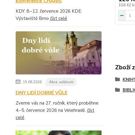
konference CHARIS
104 Kč
b
KDY: 8.–12. července 2026 KDE:
Výstaviště Brno
číst celé
Zboží 
KNIH
15.06.2026
Akce, události
BIBL
DNY LIDÍ DOBRÉ VŮLE
Zveme vás na 27. ročník, který proběhne
4.–5. července 2026 na Velehradě.
číst
celé