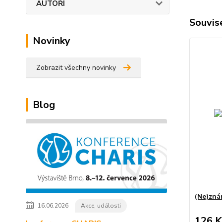
AUTOŘI
Souvise
Novinky
Zobrazit všechny novinky
Blog
(Ne)zná
16.06.2026
Akce, události
126 K