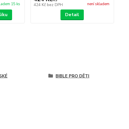
ladem 15 ks
není skladem
424 Kč
bez DPH
25
šíku
Detail
SKÉ
BIBLE PRO DĚTI