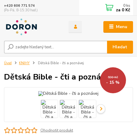
0
ks
+420 606 771 574
za
0 Kč
(Po-Pá, 8-15:30 hod.)
Menu
Hledat
Úvod
KNIHY
Dětská Bible - čti a poznávej
Dětská Bible - čti a poznávej
598 Kč
- 15 %
Ohodnotit produkt