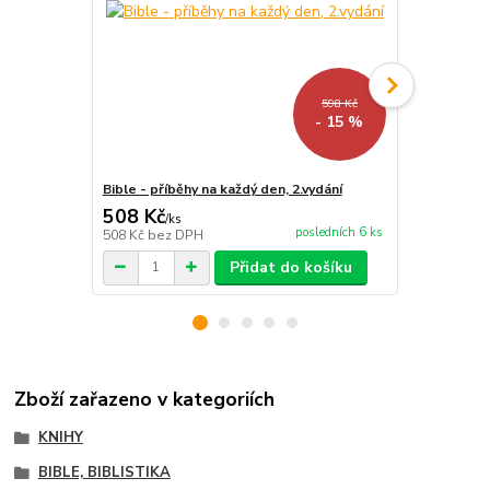
598 Kč
- 15 %
Bible - příběhy na každý den, 2.vydání
(Ne)známé p
508 Kč
126 Kč
/
ks
/
ks
posledních 6 ks
508 Kč
bez DPH
104 Kč
bez 
Přidat do košíku
Zboží zařazeno v kategoriích
KNIHY
BIBLE, BIBLISTIKA