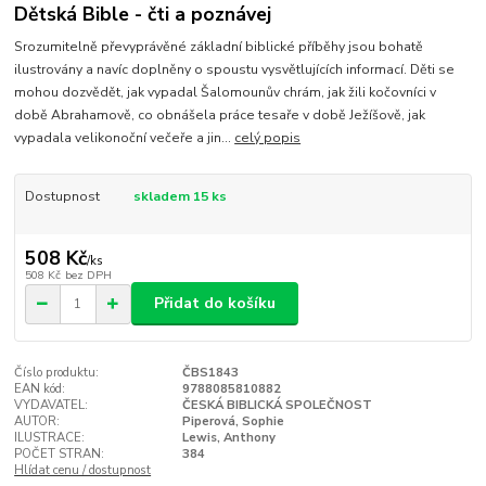
Dětská Bible - čti a poznávej
Srozumitelně převyprávěné základní biblické příběhy jsou bohatě
ilustrovány a navíc doplněny o spoustu vysvětlujících informací. Děti se
mohou dozvědět, jak vypadal Šalomounův chrám, jak žili kočovníci v
době Abrahamově, co obnášela práce tesaře v době Ježíšově, jak
vypadala velikonoční večeře a jin...
celý popis
Dostupnost
skladem 15 ks
508 Kč
/
ks
508 Kč
bez DPH
Přidat do košíku
Číslo produktu:
ČBS1843
EAN kód:
9788085810882
VYDAVATEL:
ČESKÁ BIBLICKÁ SPOLEČNOST
AUTOR:
Piperová, Sophie
ILUSTRACE:
Lewis, Anthony
POČET STRAN:
384
Hlídat cenu / dostupnost