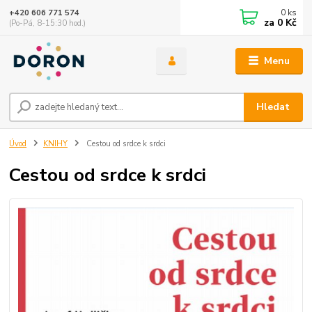
0
ks
+420 606 771 574
za
0 Kč
(Po-Pá, 8-15:30 hod.)
Menu
Hledat
Úvod
KNIHY
Cestou od srdce k srdci
Cestou od srdce k srdci