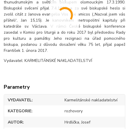
thunudrumským a světícím biskupem olomouckým 17.3.1990.
Biskupské svěcení přijal 7.4.1990, a za své biskupské heslo si
zvolil citát z Janova evangelia Vos dixi amicos („Nazval jsem vás
přáteli“, Jan 15,15). Je kanovníkem metropolitní kapituly při
katedrále sv. Václava. V rámci České biskupské konference
zasedal v Komisi pro liturgii a do roku 2017 byl předsedou Rady
pro kulturu a památky. Jeho rezignaci na úřad pomocného
biskupa, podanou z důvodu dosažení věku 75 let, přijal papež
František 1. února 2017.
Vydavatel: KARMELITÁNSKÉ NAKLADATELSTVÍ
Parametry
VYDAVATEL
Karmelitánské nakladatelství
KATEGORIE
rozhovory
AUTOR
Hrdlička, Josef