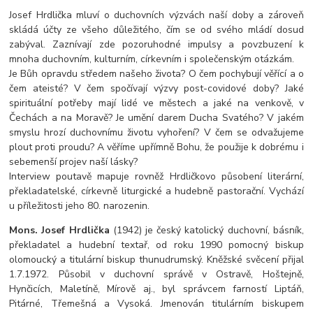
Josef Hrdlička mluví o duchovních výzvách naší doby a zároveň
skládá účty ze všeho důležitého, čím se od svého mládí dosud
zabýval. Zaznívají zde pozoruhodné impulsy a povzbuzení k
mnoha duchovním, kulturním, církevním i společenským otázkám.
Je Bůh opravdu středem našeho života? O čem pochybují věřící a o
čem ateisté? V čem spočívají výzvy post-covidové doby? Jaké
spirituální potřeby mají lidé ve městech a jaké na venkově, v
Čechách a na Moravě? Je umění darem Ducha Svatého? V jakém
smyslu hroz
í duchovnímu životu vyhoření? V čem se odvažujeme
plout proti proudu? A věříme upřímně Bohu, že použije k dobrému i
sebemenší projev naší lásky?
Interview poutavě mapuje rovněž Hrdličkovo působení literární,
překladatelské, církevně liturgické a hudebně pastorační. Vychází
u příležitosti jeho 80. narozenin.
Mons. Josef Hrdlička
(1942) je český katolický duchovní, básník,
překladatel a hudební textař, od roku 1990 pomocný biskup
olomoucký a titulární biskup thunudrumský. Kněžské svěcení přijal
1.7.1972. Působil v duchovní správě v Ostravě, Hoštejně,
Hynčicích, Maletíně, Mírově aj., byl správcem farností Liptáň,
Pitárné, Třemešná a Vysoká. Jmenován titulárním biskupem