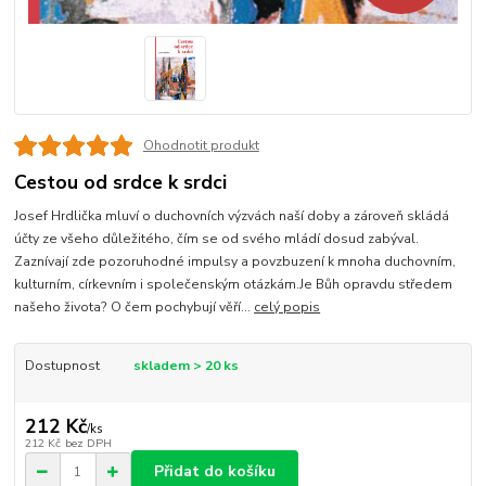
Ohodnotit produkt
Cestou od srdce k srdci
Josef Hrdlička mluví o duchovních výzvách naší doby a zároveň skládá
účty ze všeho důležitého, čím se od svého mládí dosud zabýval.
Zaznívají zde pozoruhodné impulsy a povzbuzení k mnoha duchovním,
kulturním, církevním i společenským otázkám.Je Bůh opravdu středem
našeho života? O čem pochybují věří...
celý popis
Dostupnost
skladem > 20 ks
212 Kč
/
ks
212 Kč
bez DPH
Přidat do košíku