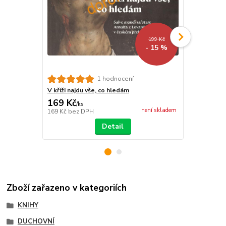
199 Kč
- 15 %
1 hodnocení
V kříži najdu vše, co hledám
Cesta, pravd
169 Kč
101 Kč
/
ks
/
ks
není skladem
169 Kč
bez DPH
101 Kč
bez 
Detail
Zboží zařazeno v kategoriích
KNIHY
DUCHOVNÍ