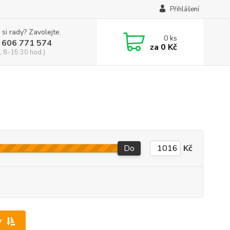
Přihlášení
 si rady? Zavolejte.
0
ks
 606 771 574
za
0 Kč
, 8-15:30 hod.)
Do
Kč
y