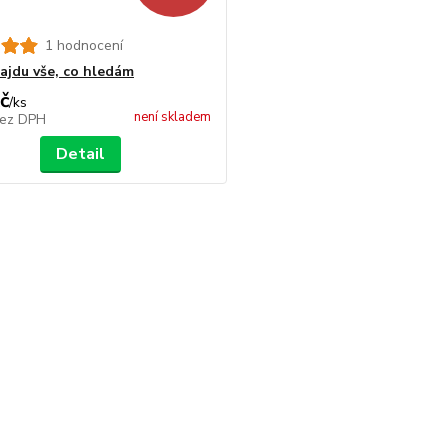
1 hodnocení
najdu vše, co hledám
č
/
ks
není skladem
ez DPH
Detail