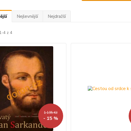
ější
Nejlevnější
Nejdražší
1-4 z 4
1 195 Kč
- 15 %