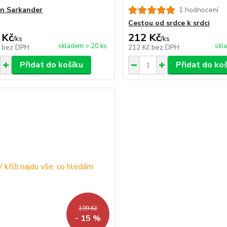
an Sarkander
1 hodnocení
Cestou od srdce k srdci
 Kč
212 Kč
/
ks
/
ks
skladem > 20 ks
skl
č
bez DPH
212 Kč
bez DPH
Přidat do košíku
Přidat do ko
199 Kč
- 15 %