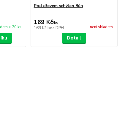
Pod dřevem schýlen Bůh
169 Kč
/
ks
adem > 20 ks
není skladem
169 Kč
bez DPH
šíku
Detail