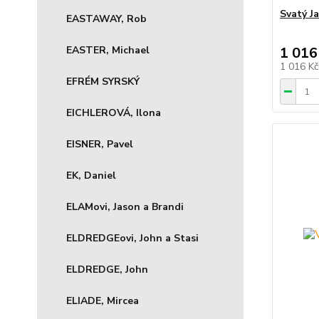
Svatý J
EASTAWAY, Rob
EASTER, Michael
1 016
1 016 K
EFRÉM SYRSKÝ
EICHLEROVÁ, Ilona
EISNER, Pavel
EK, Daniel
ELAMovi, Jason a Brandi
ELDREDGEovi, John a Stasi
ELDREDGE, John
ELIADE, Mircea