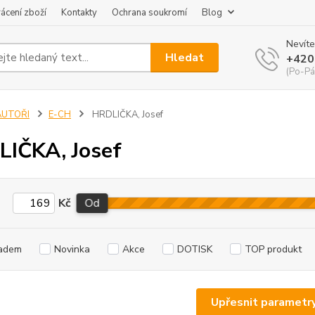
ácení zboží
Kontakty
Ochrana soukromí
Blog
Nevíte
Hledat
+420
(Po-Pá
AUTOŘI
E-CH
HRDLIČKA, Josef
IČKA, Josef
Kč
Od
adem
Novinka
Akce
DOTISK
TOP produkt
Upřesnit parametr