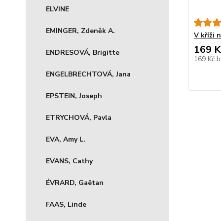
ELVINE
EMINGER, Zdeněk A.
V kříži 
169 K
ENDRESOVÁ, Brigitte
169 Kč
b
ENGELBRECHTOVÁ, Jana
EPSTEIN, Joseph
ETRYCHOVÁ, Pavla
EVA, Amy L.
EVANS, Cathy
ÉVRARD, Gaëtan
FAAS, Linde