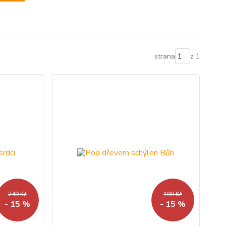
strana
z 1
249 Kč
199 Kč
- 15 %
- 15 %