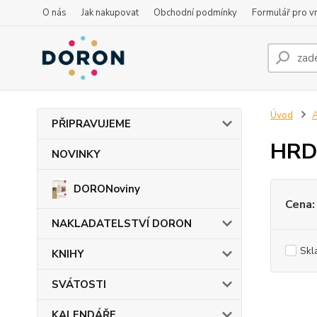
O nás
Jak nakupovat
Obchodní podmínky
Formulář pro vr
Úvod
PŘIPRAVUJEME
HRDL
NOVINKY
DORONoviny
Cena:
NAKLADATELSTVÍ DORON
Skl
KNIHY
SVÁTOSTI
KALENDÁŘE