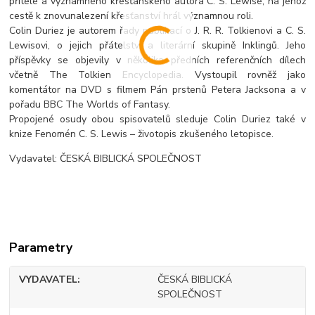
přítele a významného křesťanského autora C. S. Lewise, na jehož
cestě k znovunalezení křesťanství hrál významnou roli.
Colin Duriez je autorem řady publikací o J. R. R. Tolkienovi a C. S.
Lewisovi, o jejich přátelství a literární skupině Inklingů. Jeho
příspěvky se objevily v několika předních referenčních dílech
včetně The Tolkien Encyclopedia. Vystoupil rovněž jako
komentátor na DVD s filmem Pán prstenů Petera Jacksona a v
pořadu BBC The Worlds of Fantasy.
Propojené osudy obou spisovatelů sleduje Colin Duriez také v
knize Fenomén C. S. Lewis – životopis zkušeného letopisce.
Vydavatel: ČESKÁ BIBLICKÁ SPOLEČNOST
Parametry
VYDAVATEL
ČESKÁ BIBLICKÁ
SPOLEČNOST