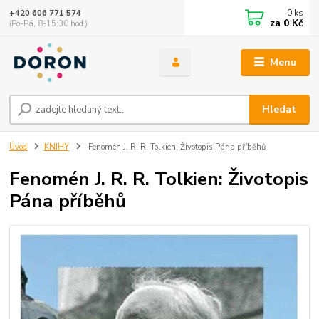
0
ks
+420 606 771 574
za
0 Kč
(Po-Pá, 8-15:30 hod.)
Menu
Hledat
Úvod
KNIHY
Fenomén J. R. R. Tolkien: Životopis Pána příběhů
Fenomén J. R. R. Tolkien: Životopis
Pána příběhů