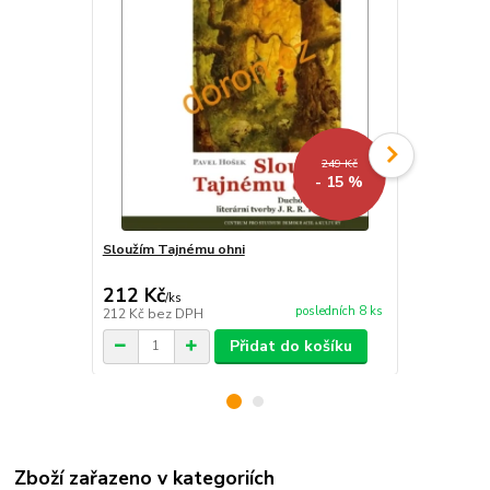
249 Kč
- 15 %
Sloužím Tajnému ohni
Fenomén C.S
letopisce
212 Kč
83 Kč
/
ks
/
ks
posledních 8 ks
212 Kč
bez DPH
83 Kč
bez D
Přidat do košíku
Zboží zařazeno v kategoriích