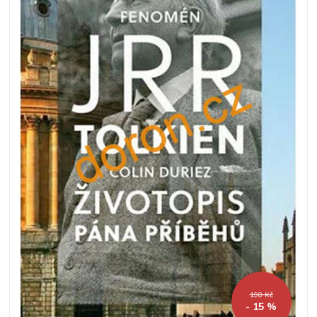
198 Kč
- 15 %