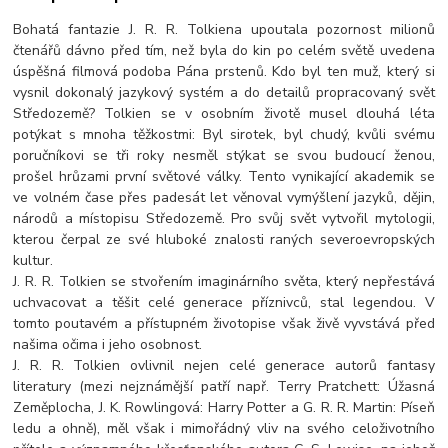
Bohatá fantazie J. R. R. Tolkiena upoutala pozornost milionů
čtenářů dávno před tím, než byla do kin po celém světě uvedena
úspěšná filmová podoba Pána prstenů. Kdo byl ten muž, který si
vysnil dokonalý jazykový systém a do detailů propracovaný svět
Středozemě? Tolkien se v osobním životě musel dlouhá léta
potýkat s mnoha těžkostmi: Byl sirotek, byl chudý, kvůli svému
poručníkovi se tři roky nesměl stýkat se svou budoucí ženou,
prošel hrůzami první světové války. Tento vynikající akademik se
ve volném čase přes padesát let věnoval vymýšlení jazyků, dějin,
národů a místopisu Středozemě. Pro svůj svět vytvořil mytologii,
kterou čerpal ze své hluboké znalosti raných severoevropských
kultur.
J. R. R. Tolkien se stvořením imaginárního světa, který nepřestává
uchvacovat a těšit celé generace příznivců, stal legendou. V
tomto poutavém a přístupném životopise však živě vyvstává před
našima očima i jeho osobnost.
J. R. R. Tolkien ovlivnil nejen celé generace autorů fantasy
literatury (mezi nejznámější patří např. Terry Pratchett: Úžasná
Zeměplocha, J. K. Rowlingová: Harry Potter a G. R. R. Martin: Píseň
ledu a ohně), měl však i mimořádný vliv na svého celoživotního