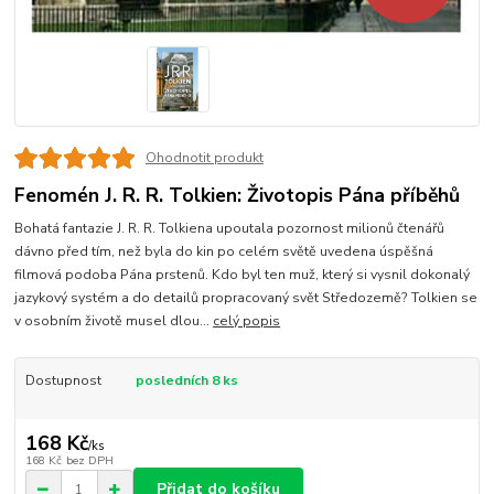
Ohodnotit produkt
Fenomén J. R. R. Tolkien: Životopis Pána příběhů
Bohatá fantazie J. R. R. Tolkiena upoutala pozornost milionů čtenářů
dávno před tím, než byla do kin po celém světě uvedena úspěšná
filmová podoba Pána prstenů. Kdo byl ten muž, který si vysnil dokonalý
jazykový systém a do detailů propracovaný svět Středozemě? Tolkien se
v osobním životě musel dlou...
celý popis
Dostupnost
posledních 8 ks
168 Kč
/
ks
168 Kč
bez DPH
Přidat do košíku