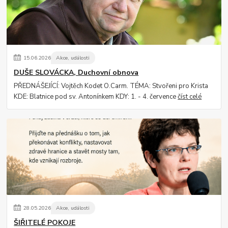
15
.
06
.
2026
Akce, události
DUŠE SLOVÁCKA, Duchovní obnova
PŘEDNÁŠEJÍCÍ: Vojtěch Kodet O.Carm. TÉMA: Stvořeni pro Krista
KDE: Blatnice pod sv. Antonínkem KDY: 1. - 4. července
číst celé
28
.
05
.
2026
Akce, události
ŠIŘITELÉ POKOJE