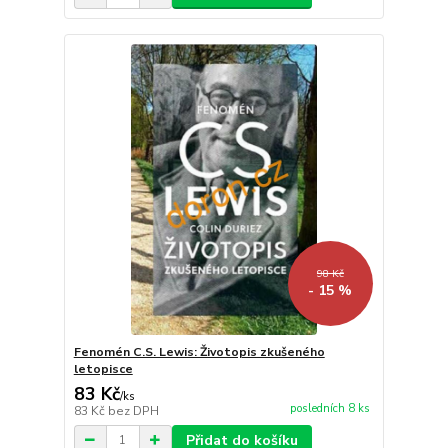
98 Kč
- 15 %
Fenomén C.S. Lewis: Životopis zkušeného
letopisce
83 Kč
/
ks
posledních 8 ks
83 Kč
bez DPH
Přidat do košíku