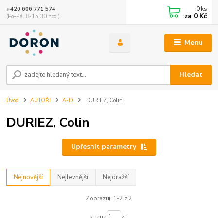
0
ks
+420 606 771 574
za
0 Kč
(Po-Pá, 8-15:30 hod.)
Menu
Hledat
Úvod
AUTOŘI
A-D
DURIEZ, Colin
DURIEZ, Colin
Upřesnit parametry
Nejnovější
Nejlevnější
Nejdražší
Zobrazuji 1-2 z 2
strana
z 1