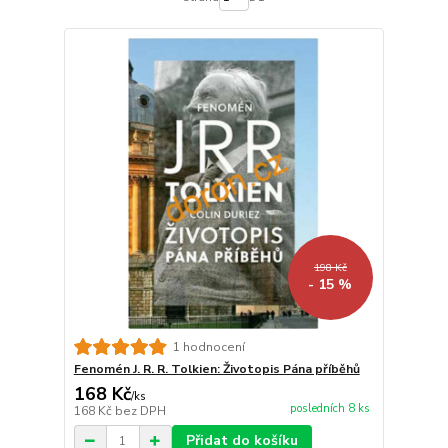
198 Kč
- 15 %
1 hodnocení
Fenomén J. R. R. Tolkien: Životopis Pána příběhů
168 Kč
/
ks
posledních 8 ks
168 Kč
bez DPH
Přidat do košíku