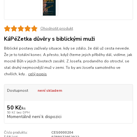
Ohodnotit produkt
KáPéZetka důvěry s biblickými muži
Biblické postavy zažívaly situace, kdy se zdálo, že dál už cesta nevede.
Že je to totální konec. A přesto, když čteme jejich příběhy dál, vidíme, jak
mocně Bůh v jejich životech zasáhl. Z Josefa, prodaného do otroctví, se
stal druhý nejmocnější muž v zemi. To by ani Josefa samotného ve
chvílích, kdy...
celý popis
Dostupnost
není skladem
50 Kč
/
ks
50 Kč
bez DPH
Momentálně není k dispozici
Číslo produktu:
CES0000204