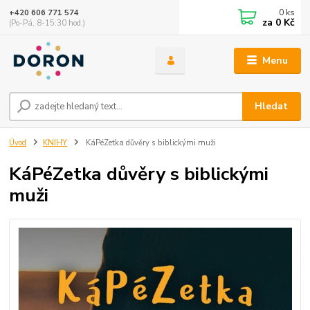
0
ks
+420 606 771 574
za
0 Kč
(Po-Pá, 8-15:30 hod.)
Menu
Hledat
Úvod
KNIHY
KáPéZetka důvěry s biblickými muži
KáPéZetka důvěry s biblickými
muži