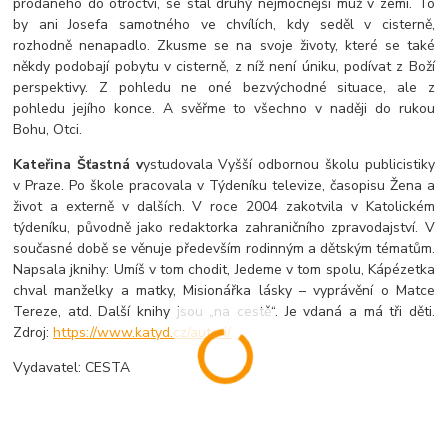
prodaného do otroctví, se stal druhý nejmocnější muž v zemi. To
by ani Josefa samotného ve chvílích, kdy seděl v cisterně,
rozhodně nenapadlo. Zkusme se na svoje životy, které se také
někdy podobají pobytu v cisterně, z níž není úniku, podívat z Boží
perspektivy. Z pohledu ne oné bezvýchodné situace, ale z
pohledu jejího konce. A svěřme to všechno v naději do rukou
Bohu, Otci.
Kateřina Šťastná v
ystudovala Vyšší odbornou školu publicistiky
v Praze. Po škole pracovala v Týdeníku televize, časopisu Žena a
život a externě v dalších. V roce 2004 zakotvila v Katolickém
týdeníku, původně jako redaktorka zahraničního zpravodajství. V
současné době se věnuje především rodinným a dětským tématům.
Napsala jknihy: Umíš v tom chodit, Jedeme v tom spolu, Kápézetka
chval manželky a matky, Misionářka lásky – vyprávění o Matce
Tereze, atd. Další knihy jsou „na cestě“. Je vdaná a má tři děti.
Zdroj:
https://www.katyd.cz/autori/
Vydavatel: CESTA