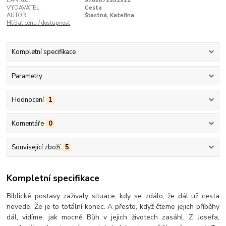
EAN kód:
9788072952922
VYDAVATEL:
Cesta
AUTOR:
Šťastná, Kateřina
Hlídat cenu / dostupnost
Kompletní specifikace
Parametry
Hodnocení
1
Komentáře
0
Související zboží
5
Kompletní specifikace
Biblické postavy zažívaly situace, kdy se zdálo, že dál už cesta
nevede. Že je to totální konec. A přesto, když čteme jejich příběhy
dál, vidíme, jak mocně Bůh v jejich životech zasáhl. Z Josefa,