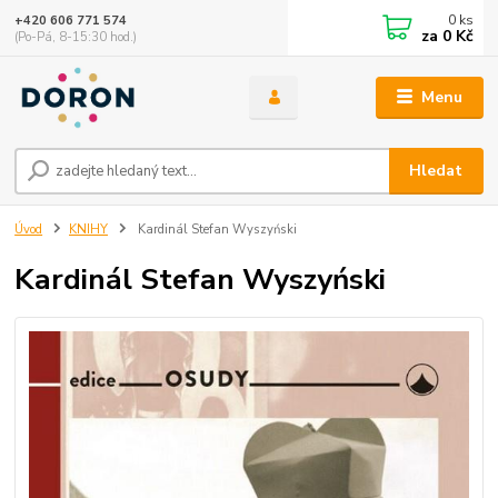
0
ks
+420 606 771 574
za
0 Kč
(Po-Pá, 8-15:30 hod.)
Menu
Hledat
Úvod
KNIHY
Kardinál Stefan Wyszyński
Kardinál Stefan Wyszyński