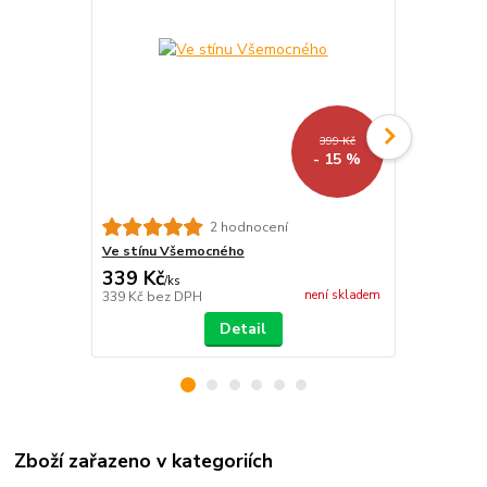
399 Kč
- 15 %
Cesta malýc
2 hodnocení
Ve stínu Všemocného
339 Kč
212 Kč
/
ks
/
ks
není skladem
339 Kč
bez DPH
212 Kč
bez 
Detail
Zboží zařazeno v kategoriích