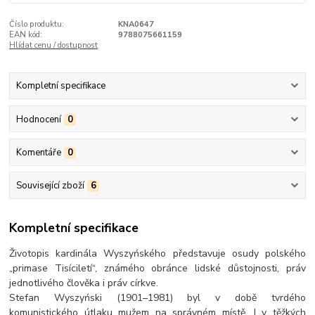
Číslo produktu:
KNA0647
EAN kód:
9788075661159
Hlídat cenu / dostupnost
Kompletní specifikace
Hodnocení
0
Komentáře
0
Související zboží
6
Kompletní specifikace
Životopis kardinála Wyszyńského představuje osudy polského
„primase Tisíciletí“, známého obránce lidské důstojnosti, práv
jednotlivého člověka i práv církve.
Stefan Wyszyński (1901–1981) byl v době tvrdého
komunistického útlaku mužem na správném místě. I v těžkých