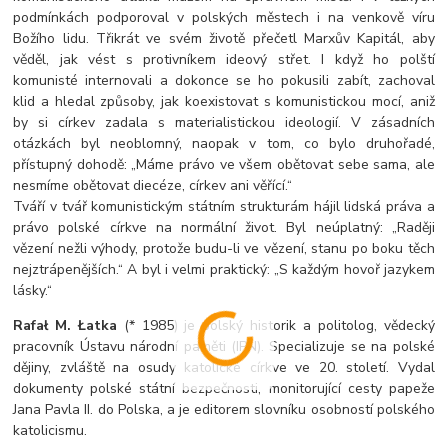
podmínkách podporoval v polských městech i na venkově víru
Božího lidu. Třikrát ve svém životě přečetl Marxův Kapitál, aby
věděl, jak vést s protivníkem ideový střet. I když ho polští
komunisté internovali a dokonce se ho pokusil
i zabít, zachoval
klid a hledal způsoby, jak koexistovat s komunistickou mocí, aniž
by si církev zadala s materialistickou ideologií. V zásadních
otázkách byl neoblomný, naopak v tom, co bylo druhořadé,
přístupný dohodě: „Máme právo ve všem obětovat sebe sama, ale
nesmíme obětovat diecéze, církev ani věřící.“
Tváří v tvář komunistickým státním strukturám hájil lidská práva a
právo polské církve na normální život. Byl neúplatný: „Raději
vězení nežli výhody, protože budu-li ve vězení, stanu po boku těch
nejztrápenějších.“ A byl i velmi praktický: „S každým hovoř jazykem
lásky.“
Rafał M. Łatka
(* 1985) je polský historik a politolog, vědecký
pracovník Ústavu národní paměti (IPN). Specializuje se na polské
dějiny, zvláště na osudy katolické církve ve 20. století. Vydal
dokumenty polské státní bezpečnosti, monitorující cesty papeže
Jana Pavla II. do Polska, a je editorem slovníku osobností polského
katolicismu.