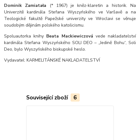
Dominik Zamiatała
(* 1967) je kněz-klaretin a historik. Na
Univerzitě kardinála Stefana Wyszyńského ve Varšavě a na
Teologické fakultě Papežské univerzity ve Wroclavi se věnuje
soudobým dějinám polského katolicismu.
Spoluautorka knihy
Beata Mackiewiczová
vede nakladatelství
kardinála Stefana Wyszyńského SOLI DEO – „Jedině Bohu“, Soli
Deo, bylo Wyszyńského biskupské heslo.
Vydavatel: KARMELITÁNSKÉ NAKLADATELSTVÍ
Související zboží
6