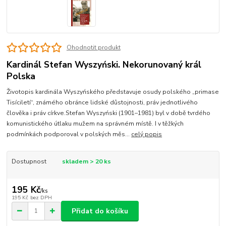
Ohodnotit produkt
Kardinál Stefan Wyszyński. Nekorunovaný král
Polska
Životopis kardinála Wyszyńského představuje osudy polského „primase
Tisíciletí“, známého obránce lidské důstojnosti, práv jednotlivého
člověka i práv církve.Stefan Wyszyński (1901–1981) byl v době tvrdého
komunistického útlaku mužem na správném místě. I v těžkých
podmínkách podporoval v polských měs...
celý popis
Dostupnost
skladem > 20 ks
195 Kč
/
ks
195 Kč
bez DPH
Přidat do košíku