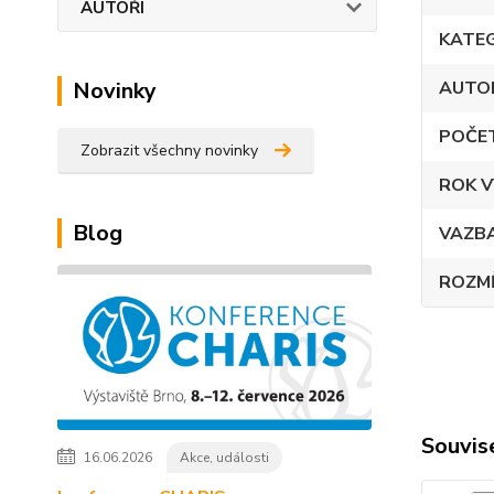
AUTOŘI
KATE
Novinky
AUTO
POČE
Zobrazit všechny novinky
ROK V
Blog
VAZB
ROZM
Souvise
16.06.2026
Akce, události