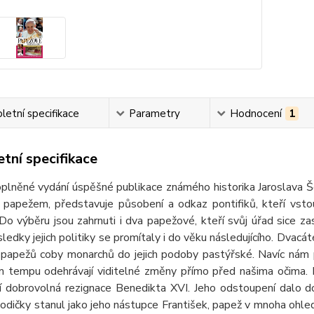
etní specifikace
Parametry
Hodnocení
1
tní specifikace
plněné vydání úspěšné publikace známého historika Jaroslava Šeb
a papežem, představuje působení a odkaz pontifiků, kteří vsto
í. Do výběru jsou zahrnuti i dva papežové, kteří svůj úřad sice za
ledky jejich politiky se promítaly i do věku následujícího. Dvac
papežů coby monarchů do jejich podoby pastýřské. Navíc nám pos
m tempu odehrávají viditelné změny přímo před našima očima.
í dobrovolná rezignace Benedikta XVI. Jeho odstoupení dalo d
odičky stanul jako jeho nástupce František, papež v mnoha ohl