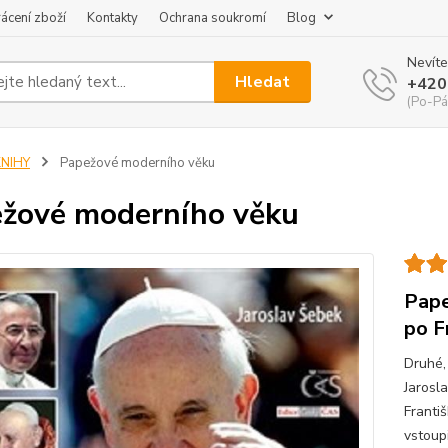
ácení zboží
Kontakty
Ochrana soukromí
Blog
Nevíte
Hledat
+420
(Po-Pá
KNIHY
Papežové moderního věku
žové moderního věku
Pape
po F
Druhé,
Jarosla
Franti
vstoupi