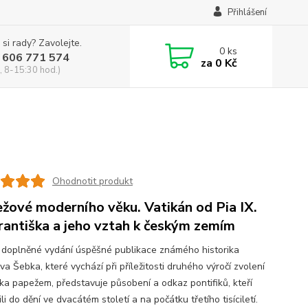
Přihlášení
 si rady? Zavolejte.
0
ks
 606 771 574
za
0 Kč
, 8-15:30 hod.)
Ohodnotit produkt
žové moderního věku. Vatikán od Pia IX.
rantiška a jeho vztah k českým zemím
 doplněné vydání úspěšné publikace známého historika
va Šebka, které vychází při příležitosti druhého výročí zvolení
ška papežem, představuje působení a odkaz pontifiků, kteří
li do dění ve dvacátém století a na počátku třetího tisíciletí.