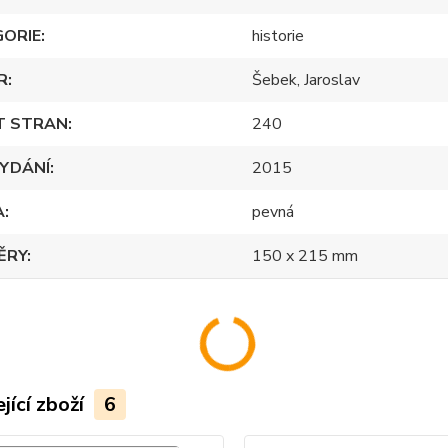
GORIE
historie
R
Šebek, Jaroslav
T STRAN
240
YDÁNÍ
2015
A
pevná
ĚRY
150 x 215 mm
jící zboží
6