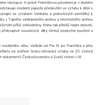
 i jeho nástupce. A právě Františkovu působení je v druhém
edstavuje moderní papeže především ve vztahu k dění v
bývající se vztahem Vatikánu a jednotlivých pontifiků k
ly z Tajného vatikánského archivu a Historického archivu
žstvím příliš zohledněny. Kniha tak přináší nejen obecné,
 překvapivé souvislosti, díky čemuž poskytne poučení a
é moderního věku: Vatikán od Pia IX. po Františka a jeho
fliktu ke smíření: česko-německé vztahy ve 20. století
ých dokumentů Československo a Svatý stolec I–III.