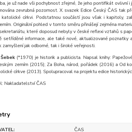
ba, je už nade vši pochybnost zřejmé, že jeho pontifikát ovlivní
ěnována zevrubná pozornost. X. svazek Edice Český ČAS tak př
katolické církvi. Podstatnou součástí jsou však i kapitoly, za
mím. Originální pohled v tomto směru přinášejí zejména materiá
sekretariátu, které doposud nebyly v české reflexi vztahů s pape
ě setříděné informace, ale také nové, aktualizované poznatky a
 zamyšlení jak odborné, tak i široké veřejnosti.
v Šebek
(*1970) je historik a publicista. Napsal knihy: Papežov
českým zemím (2015); Za Boha, národ, pořádek (2016) a Od kon
olické církve (2013). Spolupracoval na projektu edice historick
l: Nakladatelství ČAS
etry
VATEL
ČAS