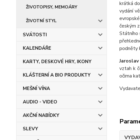
krátká do
ŽIVOTOPISY, MEMOÁRY
vydání v
evropské 
ŽIVOTNÍ STYL
českým ze
Státního 
SVÁTOSTI
přehledn
KALENDÁŘE
podněty k
Jarosla
KARTY, DESKOVÉ HRY, IKONY
vztah k 
KLÁŠTERNÍ A BIO PRODUKTY
očima kat
Vydavate
MEŠNÍ VÍNA
AUDIO - VIDEO
AKČNÍ NABÍDKY
Param
SLEVY
VYDA