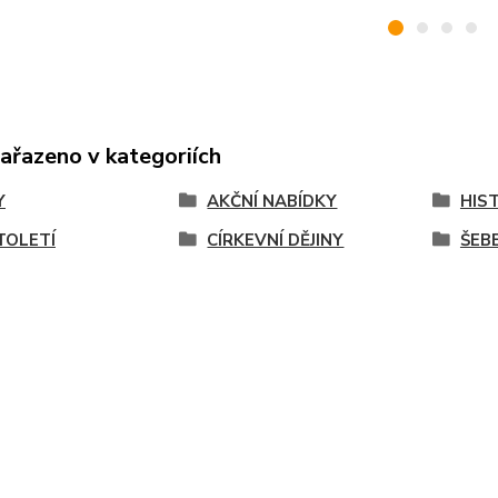
zařazeno v kategoriích
Y
AKČNÍ NABÍDKY
HIS
STOLETÍ
CÍRKEVNÍ DĚJINY
ŠEBE