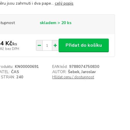
ěru jsou zahrnuti i dva pape...
celý popis
tupnost
skladem > 20 ks
4 Kč
/
ks
Přidat do košíku
 Kč
bez DPH
roduktu:
KN00000691
EAN kód:
9788074750830
ATEL:
ČAS
AUTOR:
Šebek, Jaroslav
 STRAN:
240
Hlídat cenu / dostupnost