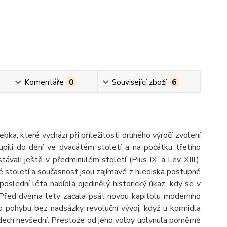
Komentáře
0
Související zboží
6
ka, které vychází při příležitosti druhého výročí zvolení
upili do dění ve dvacátém století a na počátku třetího
stávali ještě v předminulém století (Pius IX. a Lev XIII.),
áté století a současnost jsou zajímavé z hlediska postupné
lední léta nabídla ojedinělý historický úkaz, kdy se v
 Před dvěma lety začala psát novou kapitolu moderního
o pohybu bez nadsázky revoluční vývoj, když u kormidla
edech nevšední. Přestože od jeho volby uplynula poměrně