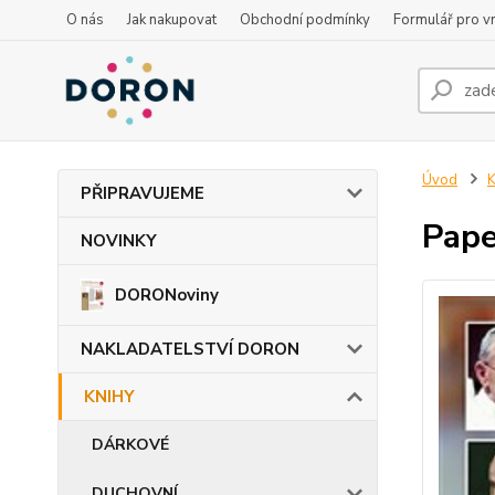
O nás
Jak nakupovat
Obchodní podmínky
Formulář pro vr
Úvod
PŘIPRAVUJEME
Pape
NOVINKY
DORONoviny
NAKLADATELSTVÍ DORON
KNIHY
DÁRKOVÉ
DUCHOVNÍ