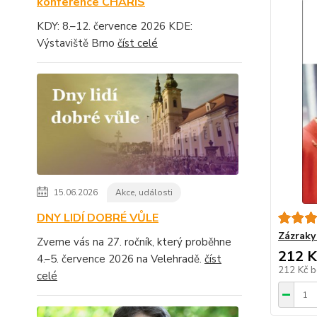
konference CHARIS
KDY: 8.–12. července 2026 KDE:
Výstaviště Brno
číst celé
15.06.2026
Akce, události
DNY LIDÍ DOBRÉ VŮLE
Zázraky 
Zveme vás na 27. ročník, který proběhne
212 K
4.–5. července 2026 na Velehradě.
číst
212 Kč
b
celé