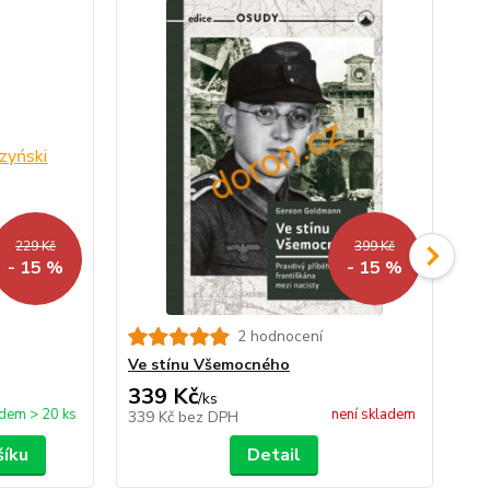
229 Kč
399 Kč
- 15 %
- 15 %
2 hodnocení
Neb
bu
Ve stínu Všemocného
339 Kč
2
/
ks
dem > 20 ks
není skladem
339 Kč
bez DPH
21
šíku
Detail