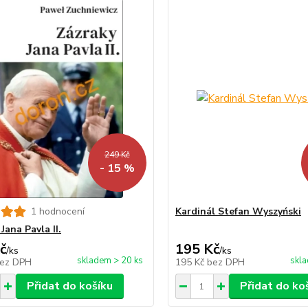
249 Kč
- 15 %
1 hodnocení
Kardinál Stefan Wyszyński
Jana Pavla II.
č
195 Kč
/
ks
/
ks
skladem > 20 ks
skla
ez DPH
195 Kč
bez DPH
Přidat do košíku
Přidat do ko