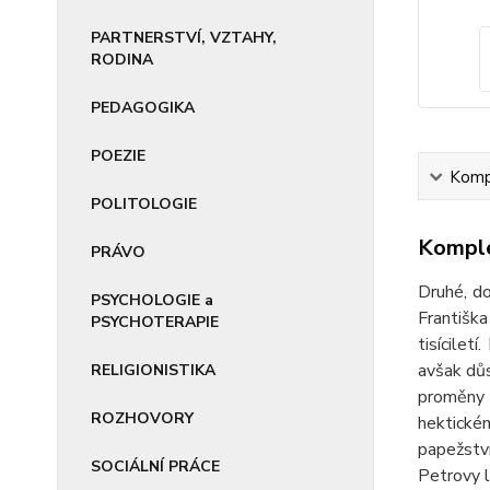
PARTNERSTVÍ, VZTAHY,
RODINA
PEDAGOGIKA
POEZIE
Kompl
POLITOLOGIE
Komple
PRÁVO
Druhé, do
PSYCHOLOGIE a
Františk
PSYCHOTERAPIE
tisícilet
avšak důs
RELIGIONISTIKA
proměny 
ROZHOVORY
hektické
papežstv
SOCIÁLNÍ PRÁCE
Petrovy l