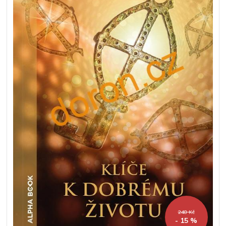
248 Kč
- 15 %