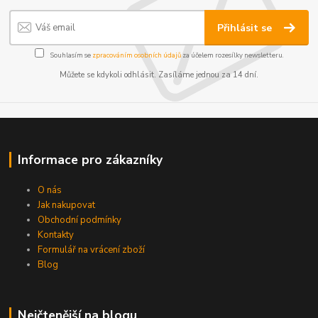
Přihlásit se
Souhlasím se
zpracováním osobních údajů
za účelem rozesílky newsletteru.
Můžete se kdykoli odhlásit. Zasíláme jednou za 14 dní.
Informace pro zákazníky
O nás
Jak nakupovat
Obchodní podmínky
Kontakty
Formulář na vrácení zboží
Blog
Nejčtenější na blogu