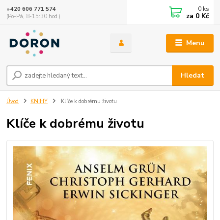
0
ks
+420 606 771 574
za
0 Kč
(Po-Pá, 8-15:30 hod.)
Menu
Hledat
Úvod
KNIHY
Klíče k dobrému životu
Klíče k dobrému životu