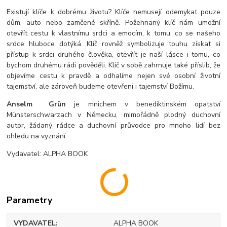
Existují klíče k dobrému životu? Klíče nemusejí odemykat pouze
dům, auto nebo zamčené skříně. Požehnaný klíč nám umožní
otevřít cestu k vlastnímu srdci a emocím, k tomu, co se našeho
srdce hluboce dotýká. Klíč rovněž symbolizuje touhu získat si
přístup k srdci druhého člověka, otevřít je naší lásce i tomu, co
bychom druhému rádi pověděli. Klíč v sobě zahrnuje také příslib, že
objevíme cestu k pravdě a odhalíme nejen své osobní životní
tajemství, ale zároveň budeme otevřeni i tajemství Božímu.
Anselm Grün
je mnichem v benediktinském opatství
Münsterschwarzach v Německu, mimořádně plodný duchovní
autor, žádaný rádce a duchovní průvodce pro mnoho lidí bez
ohledu na vyznání.
Vydavatel: ALPHA BOOK
Parametry
VYDAVATEL
ALPHA BOOK