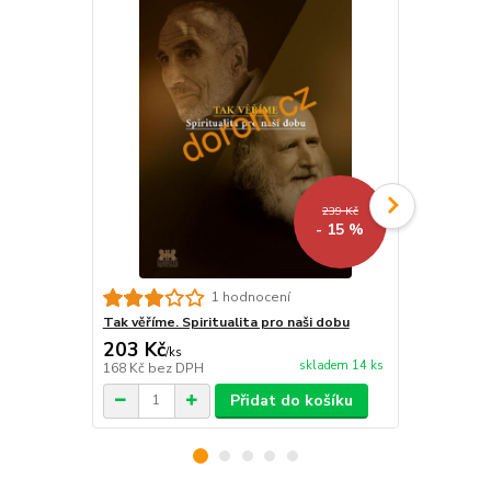
239 Kč
- 15 %
Ježíš
1 hodnocení
Tak věříme. Spiritualita pro naši dobu
203 Kč
43 Kč
/
ks
/
ks
skladem 14 ks
168 Kč
bez DPH
43 Kč
bez D
Přidat do košíku