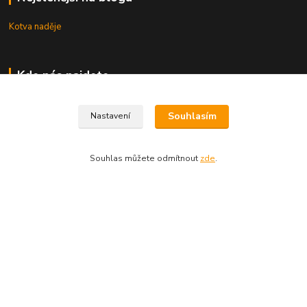
Kotva naděje
Kde nás najdete
Uhřice 76 (okr. Vyškov)
Souhlasím
Nastavení
Bučovice, Ždánská 906 (sklad)
KNIHKUPECTVÍ:
Souhlas můžete odmítnout
zde
.
České Budějovice, U Černé věže 71/4
Uherské Hradiště, Mariánské náměstí 200
Uherský Brod, Mariánské náměstí 13
Vytvořeno na
Eshop-rychle.cz