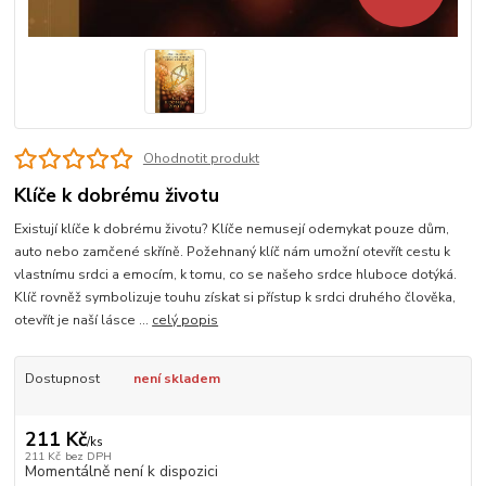
Ohodnotit produkt
Klíče k dobrému životu
Existují klíče k dobrému životu? Klíče nemusejí odemykat pouze dům,
auto nebo zamčené skříně. Požehnaný klíč nám umožní otevřít cestu k
vlastnímu srdci a emocím, k tomu, co se našeho srdce hluboce dotýká.
Klíč rovněž symbolizuje touhu získat si přístup k srdci druhého člověka,
otevřít je naší lásce ...
celý popis
Dostupnost
není skladem
211 Kč
/
ks
211 Kč
bez DPH
Momentálně není k dispozici