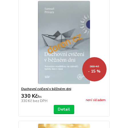
388 Kč
- 15 %
Duchovní cvičení v běžném dni
330 Kč
/
ks
není skladem
330 Kč
bez DPH
Detail