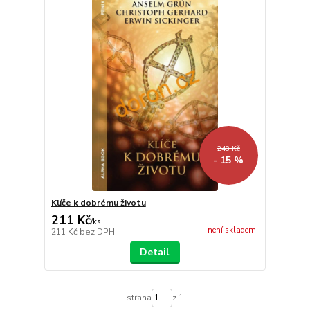
248 Kč
- 15 %
Klíče k dobrému životu
211 Kč
/
ks
není skladem
211 Kč
bez DPH
Detail
strana
z 1