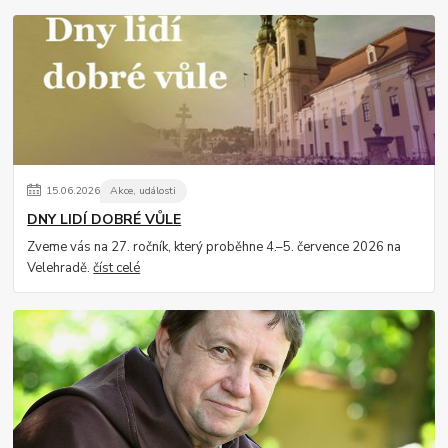
15
.
06
.
2026
Akce, události
DNY LIDÍ DOBRÉ VŮLE
Zveme vás na 27. ročník, který proběhne 4.–5. července 2026 na
Velehradě.
číst celé