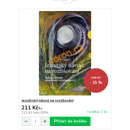
248 Kč
- 15 %
Jezuitský návod na rozlišování
211 Kč
/
ks
na dotaz 1 ks
211 Kč
bez DPH
Přidat do košíku