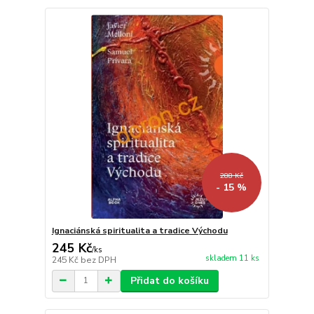
288 Kč
- 15 %
Ignaciánská spiritualita a tradice Východu
245 Kč
/
ks
skladem 11 ks
245 Kč
bez DPH
Přidat do košíku