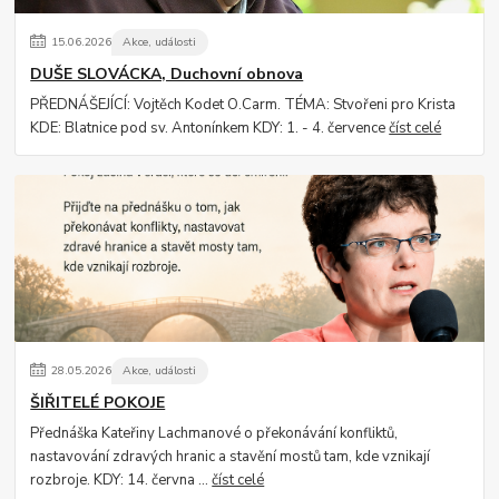
15
.
06
.
2026
Akce, události
DUŠE SLOVÁCKA, Duchovní obnova
PŘEDNÁŠEJÍCÍ: Vojtěch Kodet O.Carm. TÉMA: Stvořeni pro Krista
KDE: Blatnice pod sv. Antonínkem KDY: 1. - 4. července
číst celé
28
.
05
.
2026
Akce, události
ŠIŘITELÉ POKOJE
Přednáška Kateřiny Lachmanové o překonávání konfliktů,
nastavování zdravých hranic a stavění mostů tam, kde vznikají
rozbroje. KDY: 14. června ...
číst celé