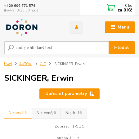
0
ks
+420 606 771 574
za
0 Kč
(Po-Pá, 8-15:30 hod.)
Menu
Hledat
Úvod
AUTOŘI
Q-T
SICKINGER, Erwin
SICKINGER, Erwin
Upřesnit parametry
Nejnovější
Nejlevnější
Nejdražší
Zobrazuji 1-5 z 5
strana
z 1