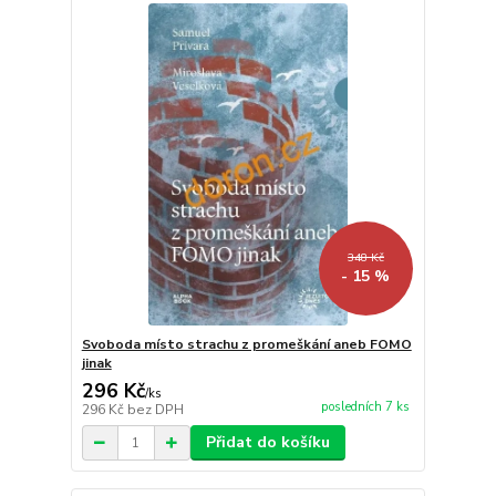
348 Kč
- 15 %
Svoboda místo strachu z promeškání aneb FOMO
jinak
296 Kč
/
ks
posledních 7 ks
296 Kč
bez DPH
Přidat do košíku