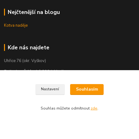
Nejčtenější na blogu
Kotva naděje
Kde nás najdete
Uhřice 76 (okr. Vyškov)
Bučovice, Ždánská 906 (sklad)
KNIHKUPECTVÍ:
Souhlasím
Nastavení
České Budějovice, U Černé věže 71/4
Uherské Hradiště, Mariánské náměstí 200
Souhlas můžete odmítnout
zde
.
Uherský Brod, Mariánské náměstí 13