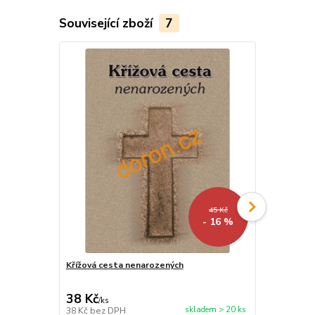
Související zboží
7
45 Kč
- 16 %
Křížová cesta nenarozených
Křížová cest
38 Kč
50 Kč
/
ks
/
ks
skladem > 20 ks
38 Kč
bez DPH
50 Kč
bez D