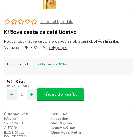
Ohodnotit produkt
Křížová cesta za celé lidstvo
Pobožnost křížové cesty s prosbou za obrácení ubohých hříšníků.
Vydavatel: PETR SYPTÁK
celý popis
Dostupnost
skladem > 20 ks
50 Kč
/
ks
50 Kč
bez DPH
Přidat do košíku
Číslo produktu:
SYP0042
EAN kód:
neuveden
VYDAVATEL:
Petr Sypták
AUTOR:
Chlumský, Jan
ILUSTRACE:
Beránková, Petra