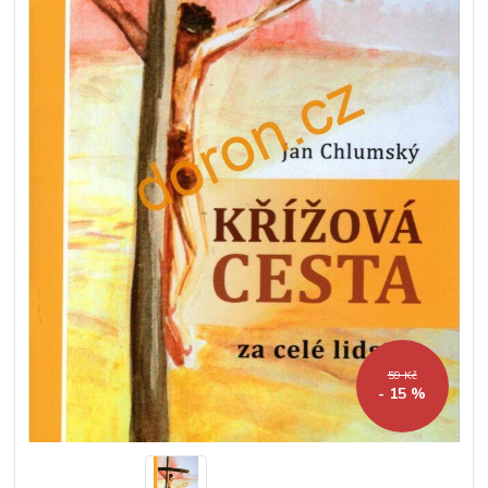
59 Kč
- 15 %