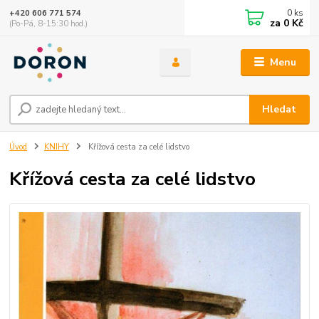
0
ks
+420 606 771 574
za
0 Kč
(Po-Pá, 8-15:30 hod.)
Menu
Hledat
Úvod
KNIHY
Křížová cesta za celé lidstvo
Křížová cesta za celé lidstvo