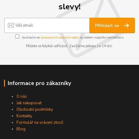
slevy!
Přihlásit se
Souhlasím se
zpracováním osobních údajů
za účelem rozesílky newsletteru.
Můžete se kdykoli odhlásit. Zasíláme jednou za 14 dní.
Informace pro zákazníky
O nás
Jak nakupovat
Obchodní podmínky
Kontakty
Formulář na vrácení zboží
Blog